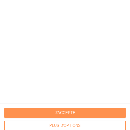
IA génératives : cas d’usage et retours d’expérience
Archivage physique et électronique : enjeux, méthodes et
outils
Stratégie data : tirez profit de l’intelligence des
données
LES DERNIÈRES PARUTIONS
J'ACCEPTE
PLUS D'OPTIONS