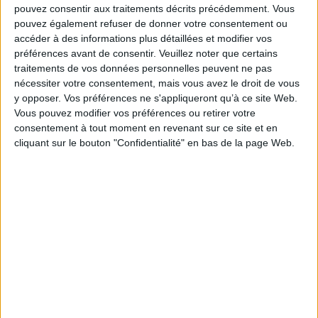
pouvez consentir aux traitements décrits précédemment. Vous
IA en entreprise : encadrer les usages sans
pouvez également refuser de donner votre consentement ou
freiner l’expérimentation
accéder à des informations plus détaillées et modifier vos
préférences avant de consentir.
Veuillez noter que certains
traitements de vos données personnelles peuvent ne pas
nécessiter votre consentement, mais vous avez le droit de vous
y opposer. Vos préférences ne s'appliqueront qu’à ce site Web.
Le signalement de contenus générés par l'IA
Vous pouvez modifier vos préférences ou retirer votre
devient obligatoire à partir du 2 août
consentement à tout moment en revenant sur ce site et en
cliquant sur le bouton "Confidentialité" en bas de la page Web.
Chatbots, faut-il vraiment tout automatiser ?
Données personnelles : les inquiétudes de l’AFCDP
face à l’Omnibus européen