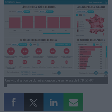
inpi.png
LES GUIDES PRATIQUES
LES BASES DE DONNÉES
L'ESPACE EMPLOI
L'AGENDA
L'ANNUAIRE DES ACTEURS
LES LIVRES BLANCS
LES SUPPLÉMENTS
NOS OFFRES D'ABONNEMENTS
Une visualisation de données disponible sur le site de l'INPI (INPI)