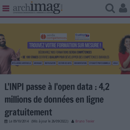
BIBLIOTHÈQUE ÉDITION
ARCHIVES PATRIMOINE
VEILLE DOCUMENTATION
DÉMAT CLOUD
UNIVERS DATA
TRAVAIL COLLABORATIF
VIE NUMÉRIQUE
NUMÉRIQUE RESPONSABLE
L'INPI passe à l'open data : 4,2
millions de données en ligne
LES DOSSIERS
gratuitement
LES NEWSLETTERS
Le
09/10/2014
(Mis à jour le
26/09/2022
)
Bruno Texier
LE MAGAZINE