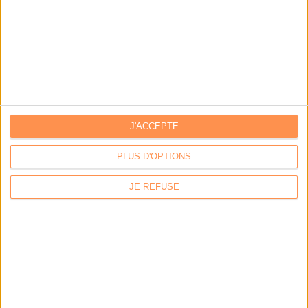
J'ACCEPTE
PLUS D'OPTIONS
Calico : IA générative locale : vers une gestion de
JE REFUSE
l’information plus intelligente et souveraine
Archimag : Stop au vrac numérique !
Archimag : Donnée produit : gouverner, enrichir, diffuser
et sécuriser un actif devenu stratégique
Coexel : Libérez le potentiel de la Veille avec l’IA
Générative - Edition 2026