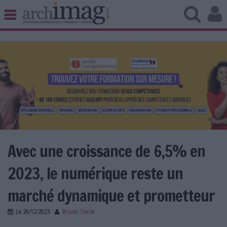
BIBLIOTHÈQUE ÉDITION
ARCHIVES PATRIMOINE
VEILLE DOCUMENTATION
DÉMAT CLOUD
UNIVERS DATA
TRAVAIL COLLABORATIF
VIE NUMÉRIQUE
NUMÉRIQUE RESPONSABLE
Avec une croissance de 6,5% en
2023, le numérique reste un
LES DOSSIERS
marché dynamique et prometteur
LES NEWSLETTERS
Le
26/12/2023
Bruno Texier
LE MAGAZINE