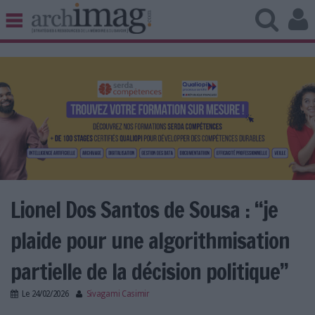
BIBLIOTHÈQUE ÉDITION
ARCHIVES PATRIMOINE
VEILLE DOCUMENTATION
DÉMAT CLOUD
UNIVERS DATA
TRAVAIL COLLABORATIF
VIE NUMÉRIQUE
NUMÉRIQUE RESPONSABLE
Lionel Dos Santos de Sousa : “je
plaide pour une algorithmisation
LES DOSSIERS
partielle de la décision politique”
LES NEWSLETTERS
Le
24/02/2026
Sivagami Casimir
LE MAGAZINE