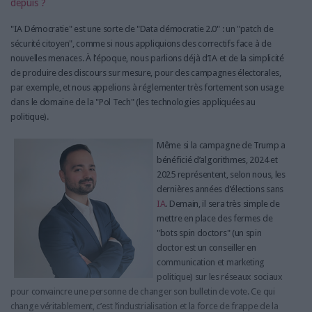
depuis ?
"IA Démocratie" est une sorte de "Data démocratie 2.0" : un "patch de
sécurité citoyen", comme si nous appliquions des correctifs face à de
nouvelles menaces. À l’époque, nous parlions déjà d’IA et de la simplicité
de produire des discours sur mesure, pour des campagnes électorales,
par exemple, et nous appelions à réglementer très fortement son usage
dans le domaine de la "Pol Tech" (les technologies appliquées au
politique).
Même si la campagne de Trump a
bénéficié d’algorithmes, 2024 et
2025 représentent, selon nous, les
dernières années d’élections sans
IA
. Demain, il sera très simple de
mettre en place des fermes de
"bots spin doctors" (un spin
doctor est un conseiller en
communication et marketing
politique) sur les réseaux sociaux
pour convaincre une personne de changer son bulletin de vote. Ce qui
change véritablement, c’est l’industrialisation et la force de frappe de la