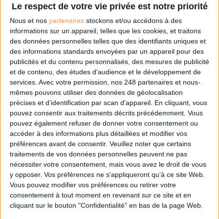
ou
Le respect de votre vie privée est notre priorité
Nous et nos
partenaires
stockons et/ou accédons à des
Abonnez-vous à Archimag et profitez de tous les
informations sur un appareil, telles que les cookies, et traitons
avantages.
des données personnelles telles que des identifiants uniques et
des informations standards envoyées par un appareil pour des
Les abonnements d'Archimag vous donnent un accès
publicités et du contenu personnalisés, des mesures de publicité
exclusif à l'ensemble du site internet. Retrouvez tous vos
et de contenu, des études d'audience et le développement de
magazines au format PDF, vos guides pratiques pour les
services.
Avec votre permission, nos 248 partenaires et nous-
abonné·es Intégral, mais aussi 10 ans d'archives.
mêmes pouvons utiliser des données de géolocalisation
Archimag, c'est le magazine qui vous accompagne dans
précises et d’identification par scan d'appareil. En cliquant, vous
votre transformation digitale : dématérialisation, droit de
pouvez consentir aux traitements décrits précédemment. Vous
l'information, gestion documentaire, bibliothèques,
pouvez également refuser de donner votre consentement ou
archivage électronique, data, intelligence artificielle...
accéder à des informations plus détaillées et modifier vos
Le respect de votre vie privée est notre priorité. Veuillez
préférences avant de consentir.
Veuillez noter que certains
noter que certains traitements de vos données
traitements de vos données personnelles peuvent ne pas
personnelles peuvent ne pas nécessiter votre
nécessiter votre consentement, mais vous avez le droit de vous
consentement. Vos préférences ne s'appliqueront qu'à ce
y opposer. Vos préférences ne s'appliqueront qu’à ce site Web.
site Web. Vous pouvez modifier vos préférences en vous
Vous pouvez modifier vos préférences ou retirer votre
abonnant sur ce site web ou en consultant notre politique
consentement à tout moment en revenant sur ce site et en
de confidentialité.
cliquant sur le bouton "Confidentialité" en bas de la page Web.
Déjà abonné.e ?
Connectez-vous