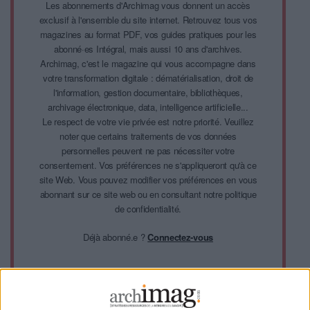
Les abonnements d'Archimag vous donnent un accès
exclusif à l'ensemble du site internet. Retrouvez tous vos
magazines au format PDF, vos guides pratiques pour les
abonné·es Intégral, mais aussi 10 ans d'archives.
Archimag, c'est le magazine qui vous accompagne dans
votre transformation digitale : dématérialisation, droit de
l'information, gestion documentaire, bibliothèques,
archivage électronique, data, intelligence artificielle...
Le respect de votre vie privée est notre priorité. Veuillez
noter que certains traitements de vos données
personnelles peuvent ne pas nécessiter votre
consentement. Vos préférences ne s'appliqueront qu'à ce
site Web. Vous pouvez modifier vos préférences en vous
abonnant sur ce site web ou en consultant notre politique
de confidentialité.
Déjà abonné.e ?
Connectez-vous