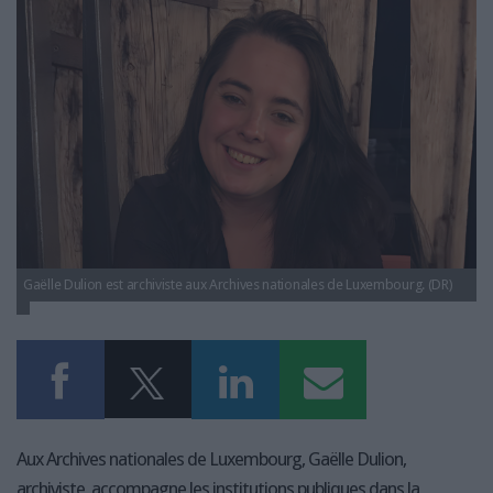
LES GUIDES PRATIQUES
gaelle-dullion-portrait-parcours.jpg
LES BASES DE DONNÉES
L'ESPACE EMPLOI
L'AGENDA
L'ANNUAIRE DES ACTEURS
LES LIVRES BLANCS
LES SUPPLÉMENTS
NOS OFFRES D'ABONNEMENTS
Gaëlle Dulion est archiviste aux Archives nationales de Luxembourg. (DR)
Aux Archives nationales de Luxembourg, Gaëlle Dulion,
archiviste, accompagne les institutions publiques dans la