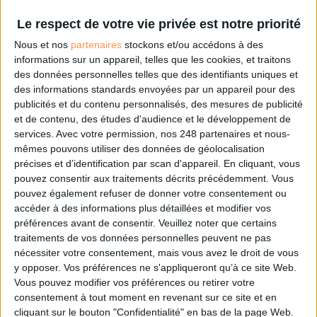
Le respect de votre vie privée est notre priorité
0 Commentaire
Nous et nos
partenaires
stockons et/ou accédons à des
informations sur un appareil, telles que les cookies, et traitons
des données personnelles telles que des identifiants uniques et
Luxembourg
Belgique
Francophonie
Archivage
393
des informations standards envoyées par un appareil pour des
publicités et du contenu personnalisés, des mesures de publicité
Ils Font L'actu
Compétences Des Archivistes
et de contenu, des études d'audience et le développement de
services.
Avec votre permission, nos 248 partenaires et nous-
mêmes pouvons utiliser des données de géolocalisation
précises et d’identification par scan d'appareil. En cliquant, vous
Connectez-vous
ou
inscrivez-vous
pour publier un commentaire
pouvez consentir aux traitements décrits précédemment. Vous
pouvez également refuser de donner votre consentement ou
accéder à des informations plus détaillées et modifier vos
À LIRE SUR ARCHIMAG
préférences avant de consentir.
Veuillez noter que certains
traitements de vos données personnelles peuvent ne pas
Des archives inédites de Led Zeppelin refont
nécessiter votre consentement, mais vous avez le droit de vous
surface
y opposer. Vos préférences ne s'appliqueront qu’à ce site Web.
Vous pouvez modifier vos préférences ou retirer votre
consentement à tout moment en revenant sur ce site et en
cliquant sur le bouton "Confidentialité" en bas de la page Web.