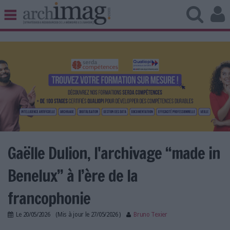
BIBLIOTHÈQUE ÉDITION
ARCHIVES PATRIMOINE
VEILLE DOCUMENTATION
DÉMAT CLOUD
UNIVERS DATA
TRAVAIL COLLABORATIF
VIE NUMÉRIQUE
NUMÉRIQUE RESPONSABLE
Gaëlle Dulion, l'archivage “made in
Benelux” à l’ère de la
LES DOSSIERS
francophonie
LES NEWSLETTERS
Le
20/05/2026
(Mis à jour le
27/05/2026
)
Bruno Texier
LE MAGAZINE