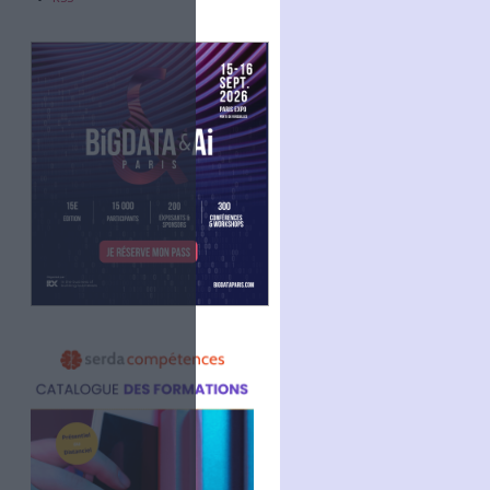
Abonnez-vous
NOUS SUIVRE
Facebook
Twitter
Linkedin
RSS
cole des chartes.