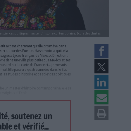
es d'histoire et de sciences politiques, master d'histoire contemporaine, E
, elle a gardé un petit accent charmant qu'elle promène dans
de France et de Navarre. Lourdes Fuentes Hashimoto a quitté la