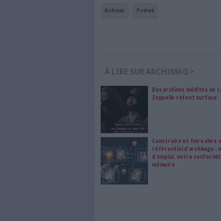
Abonnez-vous 
Les abonnements d'Arch
internet. Retrouvez to
les abonné·es Intégral,
qui vous accompagne dan
de l'information, ges
Le respect de votre 
traitements de vos
consentement. Vos pré
modifier vos préférence
0 Commentaire