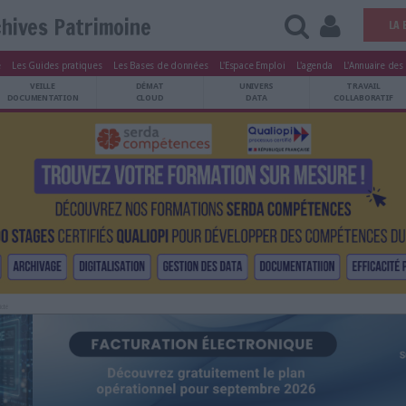
Archives Patrimoine
tters
Le Magazine
Les Guides pratiques
Les Bases de données
L'Esp
ARCHIVES
VEILLE
DÉMAT
ATRIMOINE
DOCUMENTATION
CLOUD
Publicité