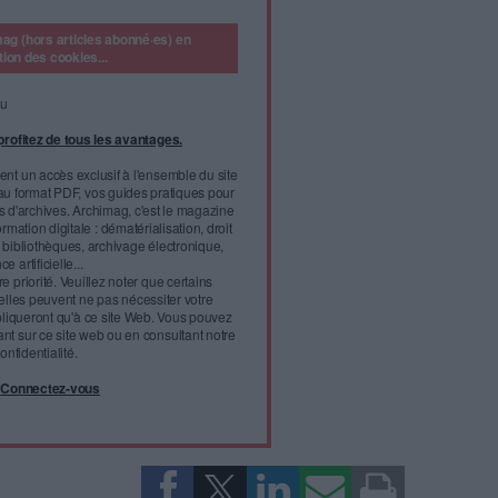
c décroché au prestigieux Lycée français de Mexico. Direction :
ù : "je voulais vivre dans une ville plus petite que Mexico et ses
posé mon doigt au hasard sur la carte de France et... je me suis
ait pu tomber plus mal. Elle passera quatre années dans le Sud
s vestiges romains et les études d'histoire et de sciences politiques
.
x où elle décroche un master d'histoire contemporaine, elle se
 établissement prestigieux : l'Ecole
l'infobésité, soutenez un
isme fiable et vérifié...
tement à Archimag (hors articles abonné·es) en
cceptant l'utilisation des cookies...