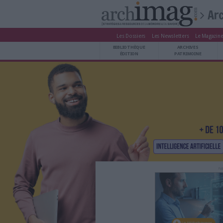
Les Dossiers
Les Newsle
BIBLIOTHÈQUE ÉDITION
BIBLIOTHÈQUE
ARCHIVES PATRIMOINE
ÉDITION
P
VEILLE DOCUMENTATION
DÉMAT CLOUD
UNIVERS DATA
TRAVAIL COLLABORATIF
VIE NUMÉRIQUE
NUMÉRIQUE RESPONSABLE
LES DOSSIERS