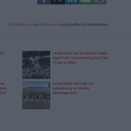
ou
à Archimag et profitez de tous les avantages.
imag vous donnent un accès exclusif à l'ensemble du site
us vos magazines au format PDF, vos guides pratiques pour
 mais aussi 10 ans d'archives. Archimag, c'est le magazine
s votre transformation digitale : dématérialisation, droit
tion documentaire, bibliothèques, archivage électronique,
data, intelligence artificielle...
vie privée est notre priorité. Veuillez noter que certains
 données personnelles peuvent ne pas nécessiter votre
férences ne s'appliqueront qu'à ce site Web. Vous pouvez
s en vous abonnant sur ce site web ou en consultant notre
politique de confidentialité.
Déjà abonné.e ?
Connectez-vous