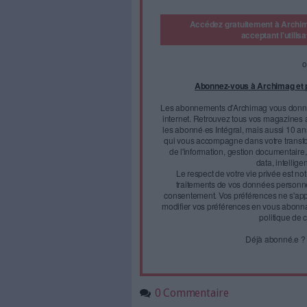
capitale mexicaine sitôt le ba
la France mais pas n'importe o
9 millions d'habitants ! J'ai 
retrouvée à Nîmes !" Elle aur
où tout la ravit : le soleil, le
qu'elle poursuit à Montpellier
Après un passage par Bordeau
retrouve à Paris dans un autre
Face à 
journal
Accédez gratui
a