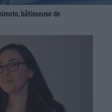
tes Hashimoto, bâtisseuse de
er
des Fuentes Hashimoto illust 2 BTE.JPG