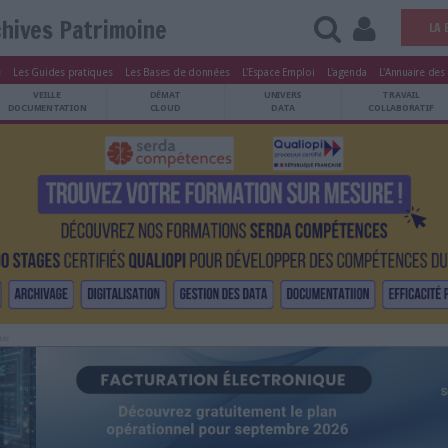
Archives Patrimoine
tters
Le Magazine
Les Guides pratiques
Les Bases de données
L'Esp
ARCHIVES
VEILLE
DÉMAT
ATRIMOINE
DOCUMENTATION
CLOUD
Publicité