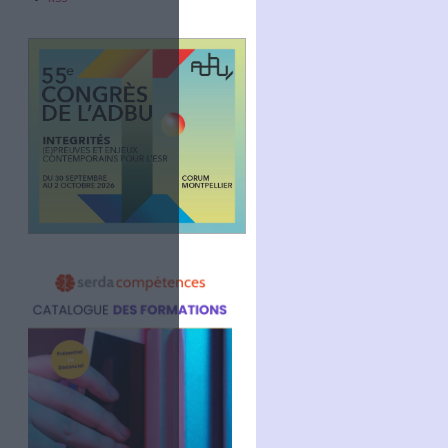
Abonnez-vous
NOUS SUIVRE
Facebook
Twitter
Linkedin
RSS
pour les services