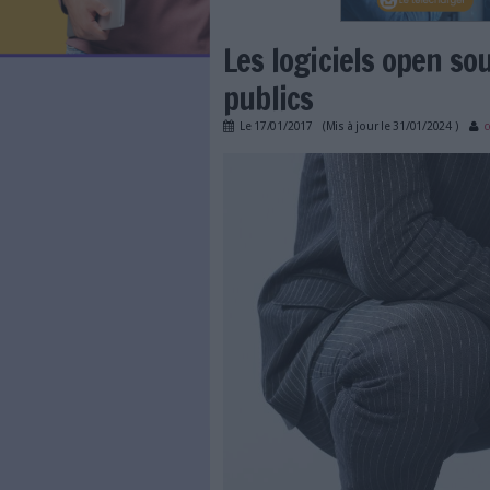
LES NEWSLETTERS
LE MAGAZINE
LES GUIDES PRATIQUES
LES BASES DE DONNÉES
L'ESPACE EMPLOI
L'AGENDA
Les logiciels
L'ANNUAIRE DES ACTEURS
LES LIVRES BLANCS
publics
LES SUPPLÉMENTS
Le
17/01/2017
(Mis à jour l
NOS OFFRES D'ABONNEMENTS
abus-de-position.jpg