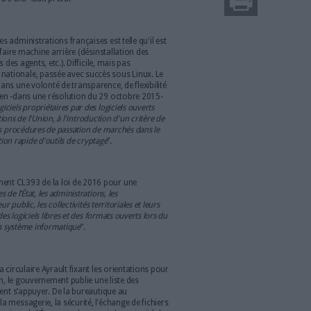
enariat avec Archimag] Jusqu’à présent, les
istrations françaises utilisaient en grande majorité des
ent Office et Sharepoint. Aujourd’hui, dans un souci
, elles sont sont invitées à passer à l’open source.
est-il pieds et poings liés avec Microsoft ? Si certains s’en
13, le ministère de la Défense a reconduit pour quatre années
né en 2009 avec le géant américain (il avait d’ailleurs interpellé
i que les défenseurs du logiciel libre, car passé sans appel
nistères du Travail, de la Santé et de la Jeunesse et des sports
ande un contrat de plus de 11 millions d’euros pour un
onnelle des systèmes informatiques exploitant des produits de la
, François Rebsamen, alors Ministre du Travail, avait pourtant
 progressif sur 4 à 6 ans
” était prévu.
minante
’informatique des administrations françaises est telle qu'il est
vices concernés de faire machine arrière (désinstallation des