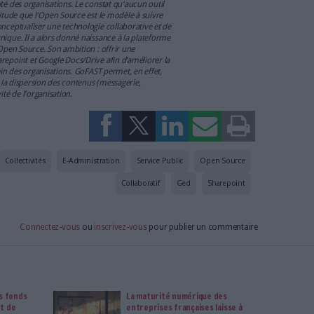
effectuée par les services de l’État tente de couvrir la majorité des
gies open source a pourtant de nombreux avantages,
icative des coûts, une auditabilité des sources pour
une diminution du “vendor lock-in” (dépendance à un
ne qualité globale supérieure, les correctifs arrivant
ution
chnologies open source recommandées, aucune alternative à
ré comme une usine à gaz par de nombreux utilisateurs) n’est
en tout cas qui permettrait d’en finir avec le désordre
ations. Et pourtant, des solutions ouvertes, collaboratives,
ger le meilleur de l’open source, il y en a !
A.S
istopher Potter a créé le 1er site Internet boursier en France en