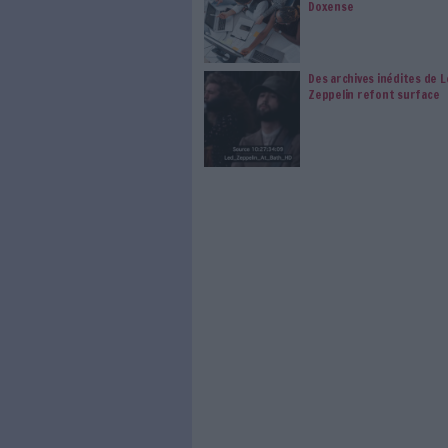
199
jus
Gro
ban
inf
uti
n'e
l’o
GED innovante avec une expérie
collaborative GoFAST, basée su
alternative européenne sérieus
gestion de l'information et la 
d'éradiquer le chaos lié à la s
serveurs de fichiers) et d’augm
0 Commentaire
Ministère De La Cult