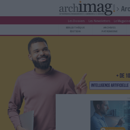
Les Dossiers
Les Newsle
BIBLIOTHÈQUE ÉDITION
BIBLIOTHÈQUE
ARCHIVES PATRIMOINE
ÉDITION
P
VEILLE DOCUMENTATION
DÉMAT CLOUD
UNIVERS DATA
TRAVAIL COLLABORATIF
VIE NUMÉRIQUE
NUMÉRIQUE RESPONSABLE
LES DOSSIERS