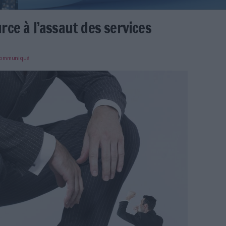
 open source à l’assaut des servi
e
31/01/2024
)
communiqué