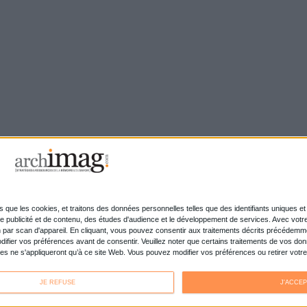
Connectez-vous
ou
inscrivez-vous
pour publi
MAG
nolta reprend les fonds
La maturité num
rce d’OpenBee et de
entreprises fran
désirer
ves inédites de Led
Le Bénin bascule
 refont surface
dématérialisatio