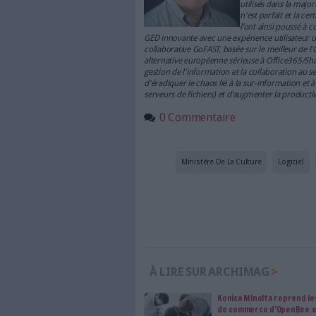
et la navigation, la sélection 
besoins. En vain.
L’adoption de technolo
comme une baisse signif
améliorer la sécurité, 
fournisseur unique) et u
généralement plus vite.
Trouver la bonne sol
Au sein de cette liste de te
Sharepoint (pourtant considé
pour l’instant proposée. Rien 
informatique dans les organis
économiques et capables d’agré
Christopher Potter
Président de
CEO Vision
S.
Chr