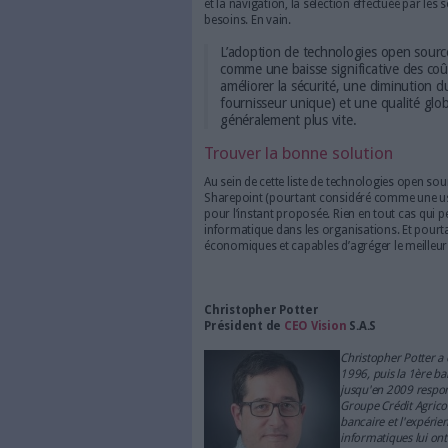
logiciels de tous les postes de
impossible comme l'a montré 
législateur s’est donc emparé
et de réduction des coûts, l
a appelé “
au remplacement syst
contrôlables et vérifiables dans
sélection open-source obligat
domaine des TIC à l'avenir, et 
La France “libre”
Même son de cloche en Franc
République Numérique stipula
établissements publics et les en
établissements publics encourag
développement, de l’achat ou d
Le meilleur de l’open
D’ailleurs, chaque année depui
l’usage des logiciels libres d
logiciels sur lesquels les pou
développement, en passant par