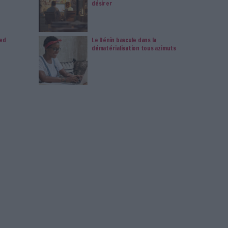
6, puis la 1ère banque privée en ligne Suisse en 1998 et a été
qu'en 2009 responsable des plateformes Internet de bourse du
upe Crédit Agricole. Ses 12 années passées dans le secteur
caire et l'expérience acquise dans le domaine des systèmes
ormatiques lui ont permis d'identifier les faiblesses des outils
lisés dans la majorité des organisations. Le constat qu'aucun outil
st parfait et la certitude que l'Open Source est le modèle à suivre
nt ainsi poussé à conceptualiser une technologie collaborative et de
nce utilisateur unique. Il a alors
donné
naissance
à la plateforme
r le meilleur de l'Open Source. Son ambition : offrir une
e à Office365/Sharepoint et Google Docs/Drive afin d’améliorer la
collaboration au sein des organisations. GoFAST permet, en effet,
ur-information et à la dispersion des contenus (messagerie,
enter la productivité de l'organisation.
ure
Logiciel
Collectivités
E-Administration
Service Public
Collaboratif
Ge