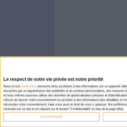
À LIRE SUR ARCHI
Konica Mi
de comme
Doxense
Des archi
Zeppelin