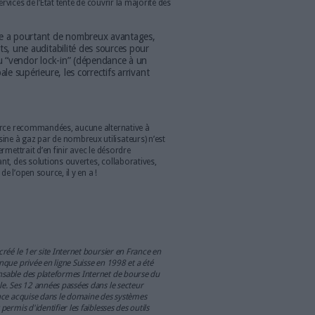
 travail, habitudes des agents, etc.). Difficile, mais pas
la Gendarmerie nationale, passée avec succès sous Linux. Le
 du problème et dans une volonté de transparence, de flexibilité
e parlement européen -dans une résolution du 29 octobre 2015-
ématique des logiciels propriétaires par des logiciels ouverts
 toutes les institutions de l'Union, à l'introduction d'un critère de
oire dans toutes les procédures de passation de marchés dans le
à la mise à disposition rapide d'outils de
cryptage
”.
e avec l’amendement CL393 de la loi de 2016 pour une
nt que “
les services de l’État, les administrations, les
treprises du secteur public, les collectivités territoriales et leurs
ent l’utilisation des logiciels libres et des formats ouverts lors du
e l’utilisation d’un système informatique
”.
 source ?
s 2012, date de la circulaire Ayrault fixant les orientations pour
ans l’administration, le gouvernement publie une liste des
voirs publics peuvent s’appuyer. De la bureautique au
 le multimédia, la messagerie, la sécurité, l’échange de fichiers