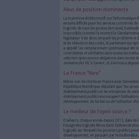
[Tribune publiée en part
collectivités et les admin
outils Microsoft, notamm
d’économie et d’efficacité
[TRIBUNE]
Le secteur public 
défendent, rappelons qu’en 20
supplémentaires un contrat sig
plusieurs parlementaires, ains
d’offres) et qu’en 2014, les mi
ont conclu avec Microsoft Irl
“
maintien en condition opérati
société
Microsoft
”. Á l’époque
expliqué qu’un “
désengagement
Abus de position do
La mainmise de Microsoft sur l
ensuite difficile pour les ser