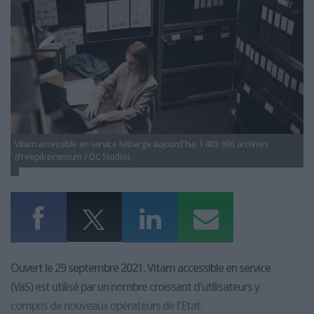
LES GUIDES PRATIQUES
LES BASES DE DONNÉES
L'ESPACE EMPLOI
L'AGENDA
L'ANNUAIRE DES ACTEURS
LES LIVRES BLANCS
LES SUPPLÉMENTS
Vitam accessible en service héberge aujourd'hui 1 483 936 archives
NOS OFFRES D'ABONNEMENTS
(Freepik premium / DC Studio)
Ouvert le 29 septembre 2021, Vitam accessible en service
(VaS) est utilisé par un nombre croissant d'utilisateurs y
compris de nouveaux opérateurs de l'Etat.