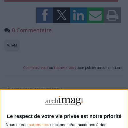
0 Commentaire
VITAM
Connectez-vous
ou
inscrivez-vous
pour publier un commentaire
À LIRE SUR ARCHIMAG
Des archives inédites de Led Zeppelin refont
surface
Le respect de votre vie privée est notre priorité
Nous et nos
partenaires
stockons et/ou accédons à des