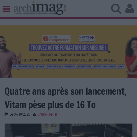
BIBLIOTHÈQUE ÉDITION
ARCHIVES PATRIMOINE
VEILLE DOCUMENTATION
DÉMAT CLOUD
UNIVERS DATA
TRAVAIL COLLABORATIF
VIE NUMÉRIQUE
NUMÉRIQUE RESPONSABLE
Quatre ans après son lancement,
Vitam pèse plus de 16 To
LES DOSSIERS
Le
07/10/2025
Bruno Texier
LES NEWSLETTERS
vital_as.jpg
LE MAGAZINE