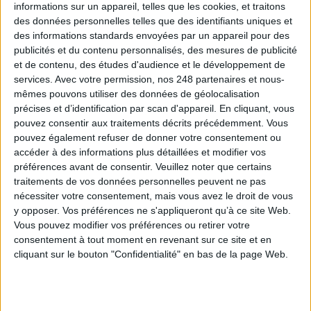
informations sur un appareil, telles que les cookies, et traitons
des données personnelles telles que des identifiants uniques et
Le plus beau but de tous les temps, signé Pelé,
des informations standards envoyées par un appareil pour des
reconstitué grâce à l'IA et aux archives
publicités et du contenu personnalisés, des mesures de publicité
et de contenu, des études d'audience et le développement de
services.
Avec votre permission, nos 248 partenaires et nous-
mêmes pouvons utiliser des données de géolocalisation
précises et d’identification par scan d'appareil. En cliquant, vous
Construire et faire vivre son référentiel
pouvez consentir aux traitements décrits précédemment. Vous
d’archivage : mode d’emploi, entre conformité et
pouvez également refuser de donner votre consentement ou
mémoire
accéder à des informations plus détaillées et modifier vos
préférences avant de consentir.
Veuillez noter que certains
traitements de vos données personnelles peuvent ne pas
nécessiter votre consentement, mais vous avez le droit de vous
Les Archives nationales du Luxembourg en mission
y opposer. Vos préférences ne s'appliqueront qu’à ce site Web.
déménagement
Vous pouvez modifier vos préférences ou retirer votre
consentement à tout moment en revenant sur ce site et en
cliquant sur le bouton "Confidentialité" en bas de la page Web.