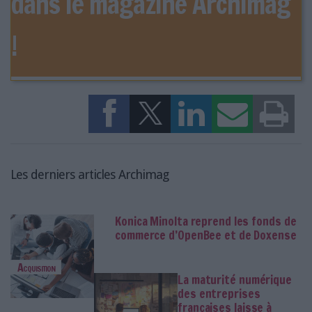
dans le magazine Archimag
!
Les derniers articles Archimag
Konica Minolta reprend les fonds de
commerce d’OpenBee et de Doxense
Acquisition
La maturité numérique
des entreprises
françaises laisse à