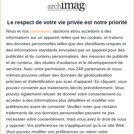
tous les temps, signé
Pelé, reconstitué grâce
à l'IA et aux archives
Gooooal !
Le respect de votre vie privée est notre priorité
Nous et nos
partenaires
stockons et/ou accédons à des
informations sur un appareil, telles que les cookies, et traitons
des données personnelles telles que des identifiants uniques et
IA en entreprise : encadrer
Abonné
des informations standards envoyées par un appareil pour des
les usages sans freiner
publicités et du contenu personnalisés, des mesures de publicité
l’expérimentation
et de contenu, des études d'audience et le développement de
Méthode
services.
Avec votre permission, nos 248 partenaires et nous-
mêmes pouvons utiliser des données de géolocalisation
Le signalement de
précises et d’identification par scan d'appareil. En cliquant, vous
contenus générés par
pouvez consentir aux traitements décrits précédemment. Vous
l'IA devient obligatoire à
partir du 2 août
pouvez également refuser de donner votre consentement ou
IA
accéder à des informations plus détaillées et modifier vos
préférences avant de consentir.
Veuillez noter que certains
traitements de vos données personnelles peuvent ne pas
nécessiter votre consentement, mais vous avez le droit de vous
Construire et faire vivre son
Abonné
y opposer. Vos préférences ne s'appliqueront qu’à ce site Web.
référentiel d’archivage : mode
Vous pouvez modifier vos préférences ou retirer votre