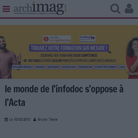
BIBLIOTHÈQUE ÉDITION
ARCHIVES PATRIMOINE
VEILLE DOCUMENTATION
DÉMAT CLOUD
UNIVERS DATA
TRAVAIL COLLABORATIF
VIE NUMÉRIQUE
NUMÉRIQUE RESPONSABLE
le monde de l’infodoc s’oppose à
l’Acta
LES DOSSIERS
Le 10/03/2010
Bruno Texier
LES NEWSLETTERS
LE MAGAZINE