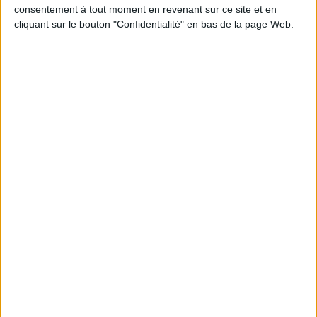
d’emploi, entre conformité et
consentement à tout moment en revenant sur ce site et en
mémoire
Méthode
cliquant sur le bouton "Confidentialité" en bas de la page Web.
Les Archives
Abonné
nationales du
Luxembourg en mission
déménagement
Reportage
LE MAG
Numéro 396 : IA et automatisation : vers la fin de la veille?