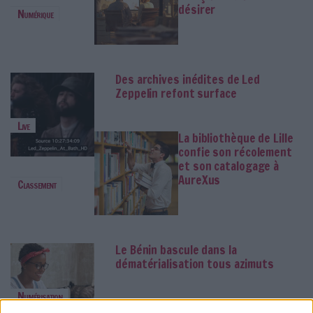
désirer
Numérique
Des archives inédites de Led
Zeppelin refont surface
Live
La bibliothèque de Lille
confie son récolement
et son catalogage à
AureXus
Classement
Le Bénin bascule dans la
dématérialisation tous azimuts
Numérisation
Le plus beau but de