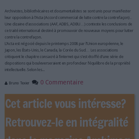
LES GUIDES PRATIQUES
LES BASES DE DONNÉES
Archivistes, bibliothécaires et documentalistes se sont unis pour manifester
leur opposition à l’Acta (Accord commercial de lutte contre la contrefaçon) .
L'ESPACE EMPLOI
Une dizaine d’associations (AAF, ADBS, ADBU…) conteste les conclusions de
L'AGENDA
ce traité international destiné à promouvoir de nouveaux moyens pour lutter
L'ANNUAIRE DES ACTEURS
contre la contrefaçon.
L’Acta est négocié depuis le printemps 2008 par l’Union européenne, le
LES LIVRES BLANCS
Japon, les États-Unis, le Canada, la Corée du Sud… Les associations
LES SUPPLÉMENTS
critiquent le chapitre consacré à l’internet qui s’est étoffé d’une série de
dispositions qui bouleverseraient en profondeur l’équilibre de la propriété
NOS OFFRES D'ABONNEMENTS
intellectuelle. Selon les...
0 Commentaire
Bruno Texier
Cet article vous intéresse?
Retrouvez-le en intégralité