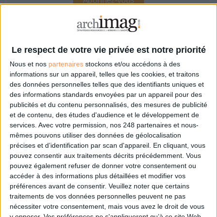
NOUS SUIVRE
Le respect de votre vie privée est notre priorité
Facebook
Nous et nos
partenaires
stockons et/ou accédons à des
Twitter
informations sur un appareil, telles que les cookies, et traitons
Linkedin
des données personnelles telles que des identifiants uniques et
RSS
des informations standards envoyées par un appareil pour des
publicités et du contenu personnalisés, des mesures de publicité
LA BOUTIQUE
et de contenu, des études d'audience et le développement de
services.
Avec votre permission, nos 248 partenaires et nous-
Les derniers mags :
mêmes pouvons utiliser des données de géolocalisation
IA et automatisation : vers la fin de la veille?
précises et d’identification par scan d'appareil. En cliquant, vous
pouvez consentir aux traitements décrits précédemment. Vous
pouvez également refuser de donner votre consentement ou
Bibliothèques : comment survivre face aux pressions?
accéder à des informations plus détaillées et modifier vos
préférences avant de consentir.
Veuillez noter que certains
traitements de vos données personnelles peuvent ne pas
DSI du secteur public : le pivot de la transformation
nécessiter votre consentement, mais vous avez le droit de vous
y opposer. Vos préférences ne s'appliqueront qu’à ce site Web.