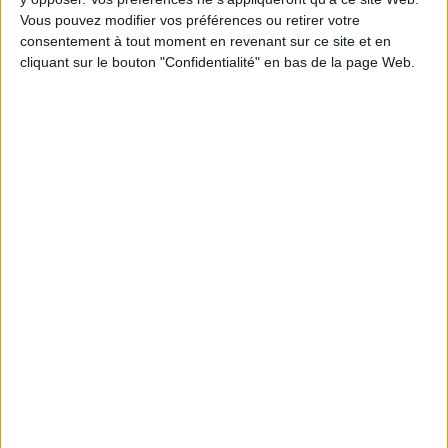
Vous pouvez modifier vos préférences ou retirer votre
consentement à tout moment en revenant sur ce site et en
Les derniers guides :
cliquant sur le bouton "Confidentialité" en bas de la page Web.
IA génératives : cas d’usage et retours d’expérience
Archivage physique et électronique : enjeux, méthodes et
outils
Stratégie data : tirez profit de l’intelligence des
données
LES DERNIÈRES PARUTIONS