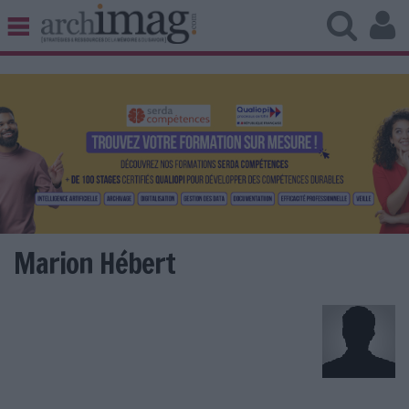
BIBLIOTHÈQUE ÉDITION
ARCHIVES PATRIMOINE
VEILLE DOCUMENTATION
DÉMAT CLOUD
UNIVERS DATA
TRAVAIL COLLABORATIF
VIE NUMÉRIQUE
NUMÉRIQUE RESPONSABLE
Marion Hébert
LES DOSSIERS
LES NEWSLETTERS
LE MAGAZINE