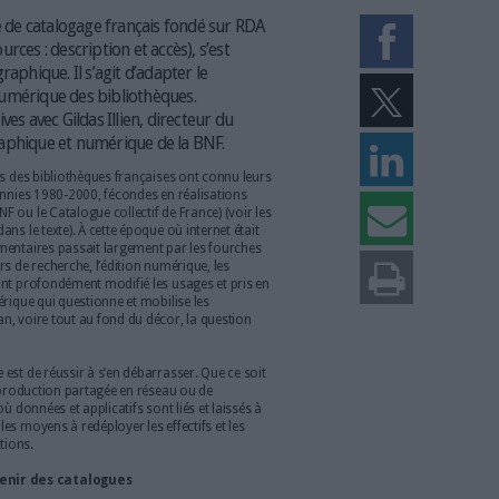
ériques ont atteint une masse critique et bruyante, dans laquelle il n’est plu
ormations descriptives fiables et standardisées" (Pierre Metivier via VisualHu
lication du code de catalogage français fondé sur RDA
 access/Ressources : description et accès), s’est
sition bibliographique. Il s’agit d’adapter le
ement web et numérique des bibliothèques.
s et perspectives avec Gildas Illien, directeur du
ation bibliographique et numérique de la BNF.
ation des catalogues des bibliothèques françaises ont connu leurs
 d’or dans les décennies 1980-2000, fécondes en réalisations