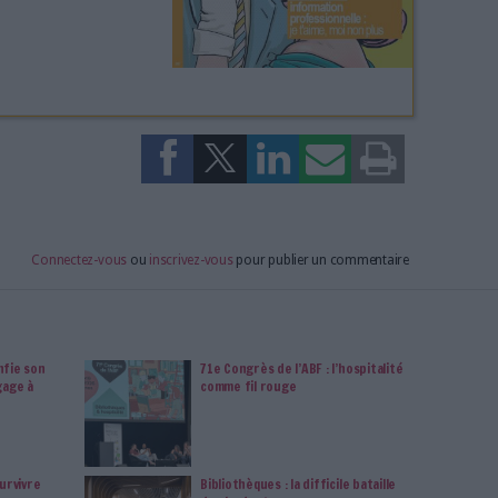
s en vous abonnant sur ce site web ou en consultant notre
politique de confidentialité.
Déjà abonné.e ?
Connectez-vous
 en débat à la BnF
dre la transition bibliographique et le RDA
vous intéresse? Retrouvez-le en
dans le magazine Archimag !
essionnelle : il y a ceux qui en vivent et
endez les éditeurs, agrégateurs et agences
les scientifiques, chercheurs et