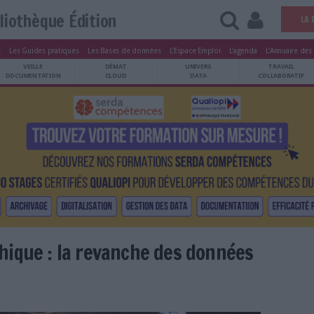
Bibliothèque Édition
tters
Le Magazine
Les Guides pratiques
Les Bases de données
L'Esp
ARCHIVES
VEILLE
DÉMAT
ATRIMOINE
DOCUMENTATION
CLOUD