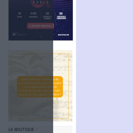
Linkedin
RSS
s possible de
nt / CC BY-NC)