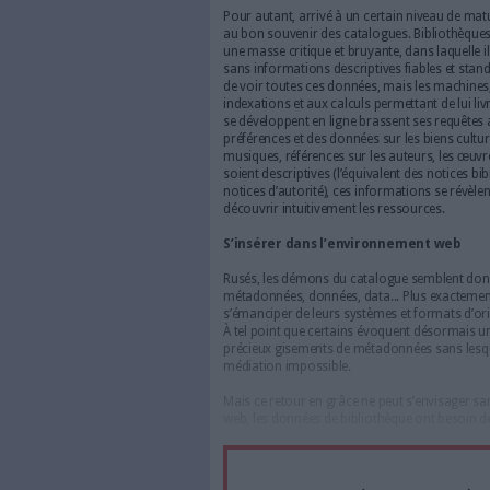
(comme le Sudoc, le Catalogue
références en encadré, par ord
encore tout petit, l’accès au
des catalogues. On connaît la 
réseaux sociaux et les encycl
grande partie le relais. C’est
bibliothèques, reléguant souv
des catalogues.
Pour beaucoup, l’enjeu princi
par les voies de la dérivatio
l’externalisation vers des out
la main des fournisseurs, on 
compétences de catalogage ve
Le numérique nous rappel
Pour autant, arrivé à un cert
au bon souvenir des catalogue
une masse critique et bruyante
sans informations descriptive
de voir toutes ces données, m