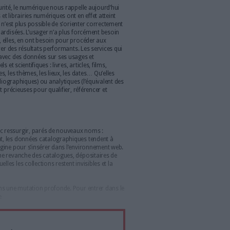
 général de la BNF ou le Catalogue collectif de France) (voir les
re d’apparition dans le texte). À cette époque où internet était
x ressources documentaires passait largement par les fourches
suite : les moteurs de recherche, l’édition numérique, les
opédies en ligne ont profondément modifié les usages et pris en
 désormais le numérique qui questionne et mobilise les
ent au second plan, voire tout au fond du décor, la question
pal du catalogage est de réussir à s’en débarrasser. Que ce soit
n de notices, de la production partagée en réseau ou de
ils de découverte où données et applicatifs sont liés et laissés à
cherche par tous les moyens à redéployer les effectifs et les
rs d’autres fonctions.
le au bon souvenir des catalogues
ain niveau de maturité, le numérique nous rappelle aujourd’hui
s. Bibliothèques et librairies numériques ont en effet atteint
, dans laquelle il n’est plus possible de s’orienter correctement
s fiables et standardisées. L’usager n’a plus forcément besoin
ais les machines, elles, en ont besoin pour procéder aux