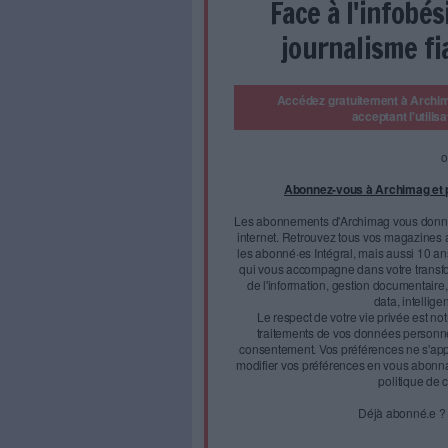
indexations et aux calculs per
se développent en ligne bras
préférences et des données sur l
musiques, références sur les a
soient descriptives (l’équival
notices d’autorité), ces infor
découvrir intuitivement les r
S’insérer dans l’environ
Rusés, les démons du catalo
métadonnées, données, data..
s’émanciper de leurs systèmes
À tel point que certains évo
précieux gisements de métadon
médiation impossible.
Mais ce retour en grâce ne p
web, les données de biblioth