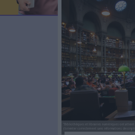
Transition bi
LES NEWSLETTERS
?
LE MAGAZINE
LES GUIDES PRATIQUES
Le
11/03/2016
(Mis à jour l
LES BASES DE DONNÉES
L'ESPACE EMPLOI
BNF Richelieu.jpg
L'AGENDA
L'ANNUAIRE DES ACTEURS
LES LIVRES BLANCS
LES SUPPLÉMENTS
NOS OFFRES D'ABONNEMENTS