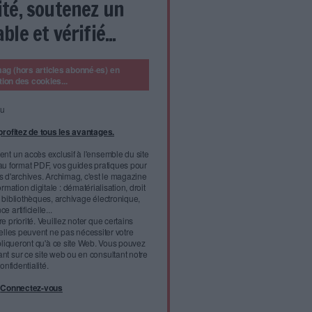
mettant de lui livrer des résultats performants. Les services qui
sent ses requêtes avec des données sur ses usages et
es biens culturels et scientifiques : livres, articles, films,
uteurs, les œuvres, les thèmes, les lieux, les dates… Qu’elles
ent des notices bibliographiques) ou analytiques (l’équivalent des
mations se révèlent précieuses pour qualifier, référencer et
essources.
nement web
gue semblent donc ressurgir, parés de nouveaux noms :
. Plus exactement, les données catalographiques tendent à
 et formats d’origine pour s’insérer dans l’environnement web.
quent désormais une revanche des catalogues, dépositaires de
nées sans lesquelles les collections restent invisibles et la
eut s’envisager sans une mutation profonde. Pour entrer dans le
èque ont besoin de