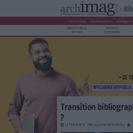
Les Dossiers
Les Newsle
BIBLIOTHÈQUE ÉDITION
BIBLIOTHÈQUE
ARCHIVES PATRIMOINE
ÉDITION
P
VEILLE DOCUMENTATION
DÉMAT CLOUD
UNIVERS DATA
TRAVAIL COLLABORATIF
VIE NUMÉRIQUE
NUMÉRIQUE RESPONSABLE
LES DOSSIERS