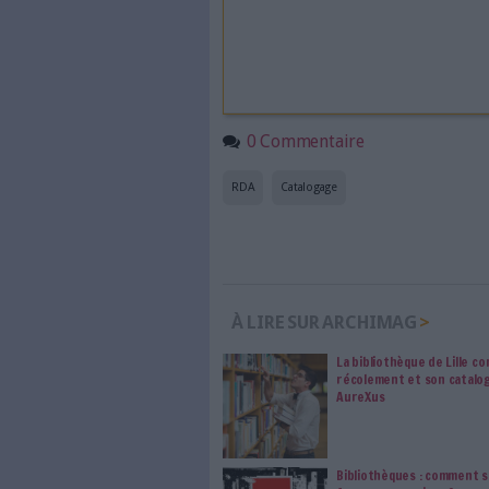
modifier vos préférence
Sur le même sujet:
La transition bibliographique
Un nouveau site pour compren
Cet article 
intégralité 
Information électronique prof
ceux qui la font vivre ! Ent
d’abonnement, d’un côté, et 