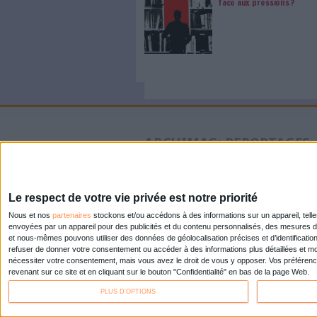
bibliothèques universitaires, 
Acheter ce numéro
0 Commentaire
RDA
Catalogage