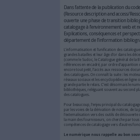
"Bibliothèques et librairies num
s’orienter correctement sans inf
Dans l’attente de la pub
(Resource description and
ouverte une phase de tran
catalogage à l’environn
Explications, conséquence
département de l’inform
L'informatisation et l’unific
grandes batailles et leur âge