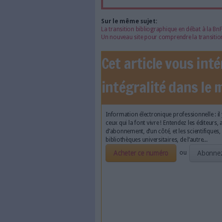
Face à 
journal
Accédez gratui
a
Abonnez-vous 
Les abonnements d'Arch
internet. Retrouvez to
les abonné·es Intégral,
qui vous accompagne dan
de l'information, ges
Le respect de votre 
traitements de vos
consentement. Vos pré