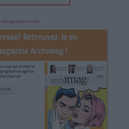
l'infobésité, soutenez un
isme fiable et vérifié...
tement à Archimag (hors articles abonné·es) en
cceptant l'utilisation des cookies...
ou
à Archimag et profitez de tous les avantages.
imag vous donnent un accès exclusif à l'ensemble du site
us vos magazines au format PDF, vos guides pratiques pour
 mais aussi 10 ans d'archives. Archimag, c'est le magazine
s votre transformation digitale : dématérialisation, droit
tion documentaire, bibliothèques, archivage électronique,
data, intelligence artificielle...
vie privée est notre priorité. Veuillez noter que certains
 données personnelles peuvent ne pas nécessiter votre
férences ne s'appliqueront qu'à ce site Web. Vous pouvez