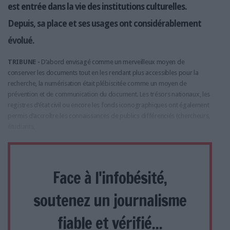
est entrée dans la vie des institutions culturelles.
Depuis, sa place et ses usages ont considérablement
évolué.
TRIBUNE -
D’abord envisagé comme un merveilleux moyen de
conserver les documents tout en les rendant plus accessibles pour la
recherche, la numérisation était plébiscitée comme un moyen de
prévention et de communication du document. Les trésors nationaux, les
registres d’état civil ou encore les fonds iconographiques ont également
permis d’accroître les connaissances de publics différenciés (chercheurs,
étudiants,
Face à l'infobésité,
soutenez un journalisme
fiable et vérifié...