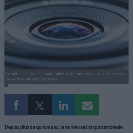
LES GUIDES PRATIQUES
LES BASES DE DONNÉES
L'ESPACE EMPLOI
L'AGENDA
L'ANNUAIRE DES ACTEURS
LES LIVRES BLANCS
LES SUPPLÉMENTS
NOS OFFRES D'ABONNEMENTS
Le patrimoine numérisé sous toutes ses formes doit continuer d’exister et
se montrer - (tookapic pixabay)
Depuis plus de quinze ans, la numérisation patrimoniale