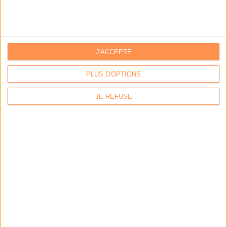
IA génératives : cas d’usage et retours d’expérience
Archivage physique et électronique : enjeux, méthodes et
outils
J'ACCEPTE
Stratégie data : tirez profit de l’intelligence des
données
PLUS D'OPTIONS
JE REFUSE
LES DERNIÈRES PARUTIONS