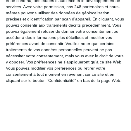
et de contenu, des études d'audience et le développement de
services.
Avec votre permission, nos 248 partenaires et nous-
Connectez-vous
ou
inscrivez-vous
pour publier un commentaire
mêmes pouvons utiliser des données de géolocalisation
précises et d’identification par scan d'appareil. En cliquant, vous
pouvez consentir aux traitements décrits précédemment. Vous
À LIRE SUR ARCHIMAG
pouvez également refuser de donner votre consentement ou
accéder à des informations plus détaillées et modifier vos
Des archives inédites de Led Zeppelin refont
préférences avant de consentir.
Veuillez noter que certains
surface
traitements de vos données personnelles peuvent ne pas
nécessiter votre consentement, mais vous avez le droit de vous
y opposer. Vos préférences ne s'appliqueront qu’à ce site Web.
Vous pouvez modifier vos préférences ou retirer votre
consentement à tout moment en revenant sur ce site et en
cliquant sur le bouton "Confidentialité" en bas de la page Web.
La bibliothèque de Lille confie son récolement et
son catalogage à AureXus
Le plus beau but de tous les temps, signé Pelé,
reconstitué grâce à l'IA et aux archives