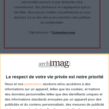
personnelles peuvent ne pas nécessiter votre
consentement. Vos préférences ne s'appliqueront qu'à ce
site Web. Vous pouvez modifier vos préférences en vous
abonnant sur ce site web ou en consultant notre politique
de confidentialité.
Déjà abonné.e ?
Connectez-vous
0 Commentaire
Le respect de votre vie privée est notre priorité
Nous et nos
partenaires
stockons et/ou accédons à des
Valorisation D'archives
Archives Patrimoniales
informations sur un appareil, telles que les cookies, et traitons
des données personnelles telles que des identifiants uniques et
Numérisation Patrimoniale
des informations standards envoyées par un appareil pour des
publicités et du contenu personnalisés, des mesures de publicité