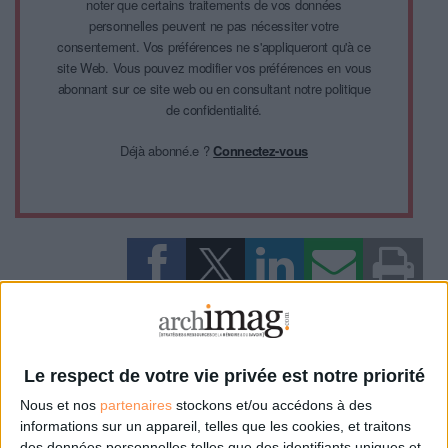
noter que certains traitements de vos données
personnelles peuvent ne pas nécessiter votre
consentement. Vos préférences ne s'appliqueront qu'à ce
site Web. Vous pouvez modifier vos préférences en vous
abonnant sur ce site web ou en consultant notre politique
de confidentialité.
Déjà abonné.e ?
Connectez-vous
0 Commentaire
Architecture
BPI
Centre Pompidou
Le respect de votre vie privée est notre priorité
Nous et nos
partenaires
stockons et/ou accédons à des
informations sur un appareil, telles que les cookies, et traitons
des données personnelles telles que des identifiants uniques et