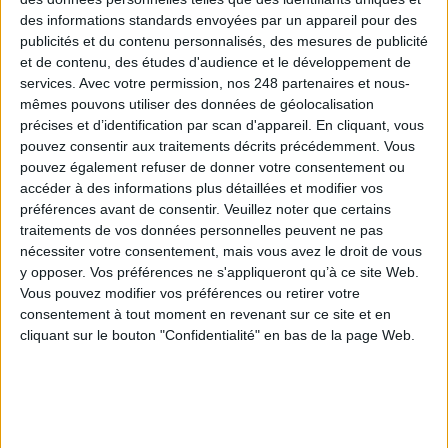
Connectez-vous
ou
inscrivez-vous
pour publier un commentaire
des informations standards envoyées par un appareil pour des
publicités et du contenu personnalisés, des mesures de publicité
et de contenu, des études d'audience et le développement de
À LIRE SUR ARCHIMAG
services.
Avec votre permission, nos 248 partenaires et nous-
mêmes pouvons utiliser des données de géolocalisation
La bibliothèque de Lille confie son récolement et
précises et d’identification par scan d'appareil. En cliquant, vous
son catalogage à AureXus
pouvez consentir aux traitements décrits précédemment. Vous
pouvez également refuser de donner votre consentement ou
accéder à des informations plus détaillées et modifier vos
préférences avant de consentir.
Veuillez noter que certains
traitements de vos données personnelles peuvent ne pas
nécessiter votre consentement, mais vous avez le droit de vous
71e Congrès de l’ABF : l’hospitalité comme fil rouge
y opposer. Vos préférences ne s'appliqueront qu’à ce site Web.
Vous pouvez modifier vos préférences ou retirer votre
consentement à tout moment en revenant sur ce site et en
cliquant sur le bouton "Confidentialité" en bas de la page Web.
Bibliothèques : comment survivre face aux
pressions ?