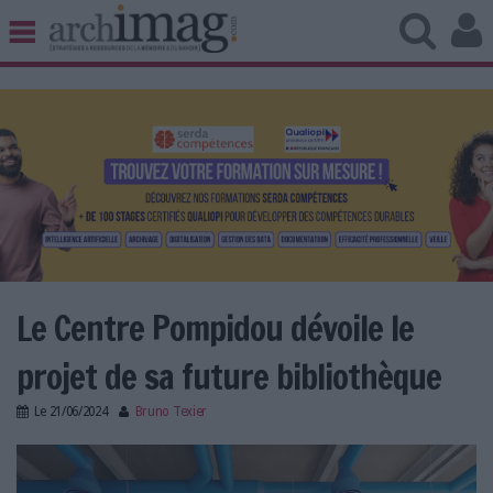
BIBLIOTHÈQUE ÉDITION
ARCHIVES PATRIMOINE
VEILLE DOCUMENTATION
DÉMAT CLOUD
UNIVERS DATA
TRAVAIL COLLABORATIF
VIE NUMÉRIQUE
NUMÉRIQUE RESPONSABLE
Le Centre Pompidou dévoile le
projet de sa future bibliothèque
LES DOSSIERS
Le
21/06/2024
Bruno Texier
LES NEWSLETTERS
bpi_pompidou_2.png
LE MAGAZINE