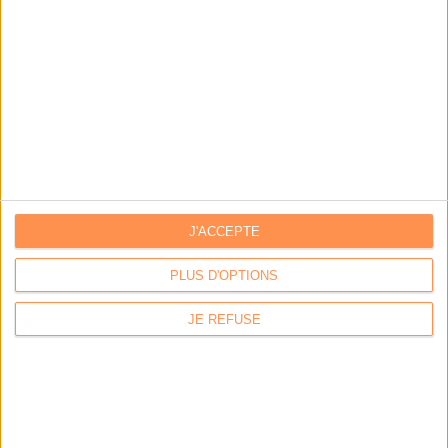
Les derniers guides :
IA génératives : cas d’usage et retours d’expérience
Archivage physique et électronique : enjeux, méthodes et
outils
Stratégie data : tirez profit de l’intelligence des
données
J'ACCEPTE
PLUS D'OPTIONS
LES DERNIÈRES PARUTIONS
JE REFUSE