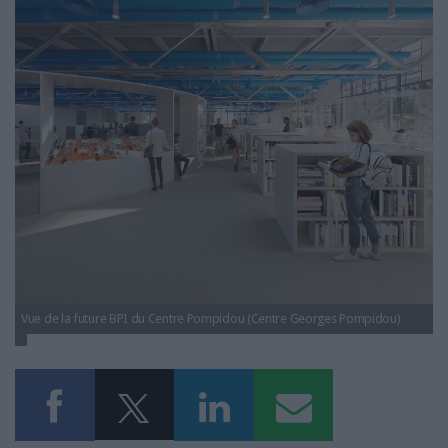
LES GUIDES PRATIQUES
LES BASES DE DONNÉES
L'ESPACE EMPLOI
L'AGENDA
L'ANNUAIRE DES ACTEURS
LES LIVRES BLANCS
LES SUPPLÉMENTS
NOS OFFRES D'ABONNEMENTS
Vue de la future BPI du Centre Pompidou (Centre Georges Pompidou)