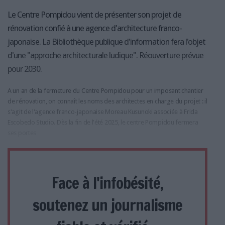
Le Centre Pompidou vient de présenter son projet de
rénovation confié à une agence d'architecture franco-
japonaise. La Bibliothèque publique d'information fera l'objet
d'une "approche architecturale ludique". Réouverture prévue
pour 2030.
A un an de la fermeture du Centre Pompidou pour un imposant chantier
de rénovation, on connaît les noms des architectes en charge du projet : il
s'agit de l'agence franco-japonaise Moreau Kusunoki associée à Frida
Escobedo Studio. Dès la fin de l'été 2025, le centre Pompidou fermera
ses portes
Face à l'infobésité,
soutenez un journalisme