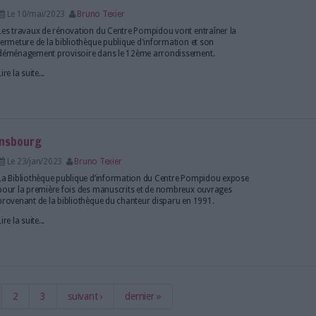
évoile le projet de sa future bibliothèque
Le 21/juin/2024
Bruno Texier
Le Centre Pompidou vient de présenter son projet d
à une agence d'architecture franco-japonaise. La Bi
d'information fera l'objet d'une "approche architect
Réouverture prévue pour 2030.
Lire la suite...
e la BPI se joignent à la grève du Centre Pompido
Le 22/nov/2023
Bruno Texier
Les personnels de la Bibliothèque publique d'inform
Pompidou entameront une grève à partir du jeudi 
Lire la suite...