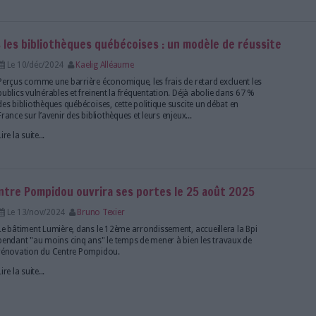
ent, la BPI du Centre Pompidou fait la bamboche
Le 25/fév/2025
Bruno Texier
La Bibliothèque publique d’information proposera l
prochain trois jours de réjouissances avant de mig
arrondissement de Paris à partir du 25 août 2025.
Lire la suite...
e retard dans les bibliothèques québécoises : un 
Le 10/déc/2024
Kaelig Alléaume
Perçus comme une barrière économique, les frais de
publics vulnérables et freinent la fréquentation. Déj
des bibliothèques québécoises, cette politique susci
France sur l’avenir des bibliothèques et leurs enjeux..