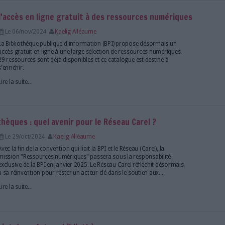
Lire la suite...
calisée du Centre Pompidou ouvrira ses portes le
Le 13/nov/2024
Bruno Texier
Le bâtiment Lumière, dans le 12ème arrondissement, 
pendant "au moins cinq ans" le temps de mener à bi
rénovation du Centre Pompidou.
Lire la suite...
au service : l'accès en ligne gratuit à des resso
Le 06/nov/2024
Kaelig Alléaume
La Bibliothèque publique d'information (BPI) prop