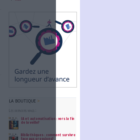
Abonnez-vous
e week-end
NOUS SUIVRE
rer dans le 12ème
Facebook
Twitter
Linkedin
RSS
modèle de réussite
 retard excluent les
à abolie dans 67 %
te un débat en
.