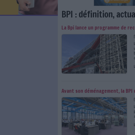
LES NEWSLETTERS
LE MAGAZINE
LES GUIDES PRATIQUES
LES BASES DE DONNÉES
L'ESPACE EMPLOI
L'AGENDA
BPI : définiti
L'ANNUAIRE DES ACTEURS
LES LIVRES BLANCS
La Bpi lance un prog
LES SUPPLÉMENTS
NOS OFFRES D'ABONNEMENTS