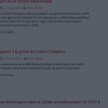
accès gratuit en ligne à une large sélection de ress
29 ressources sont déjà disponibles et ce catalogue 
s'enrichir.
Lire la suite...
s en bibliothèques : quel avenir pour le Réseau C
Le 29/oct/2024
Kaelig Alléaume
Avec la fin de la convention qui liait la BPI et le Résea
mission "Ressources numériques" passera sous la r
exclusive de la BPI en janvier 2025. Le Réseau Carel 
à sa réinvention pour rester un acteur clé dans le so
Lire la suite...