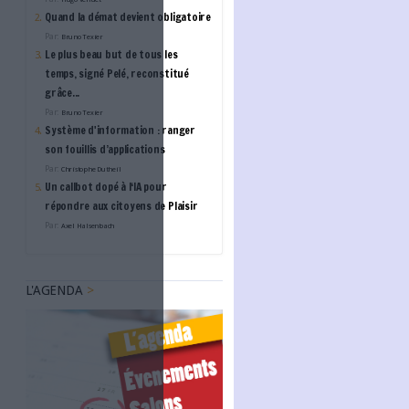
Bibliotheca : Révolutionn
bibliothèque : vers un ti
plus ouvert, accessible e
autonome
dissement de 2025 à
L'ANNUAIRE DES ACTE
 entraîner la
 et son
sement.
BEARSTECH
 Pompidou expose
Cloud