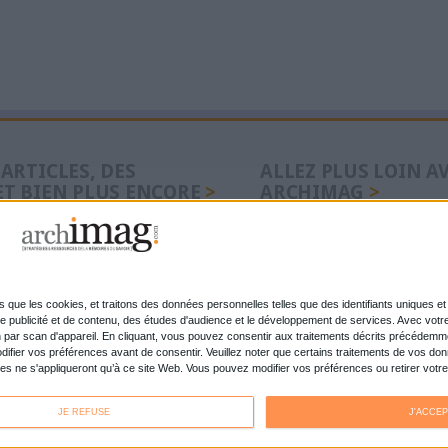
pour la première fois des manuscrits et de nombre
provenant de la bibliothèque du chanteur disparu e
Lire la suite...
1
2
3
suivant ›
dernier »