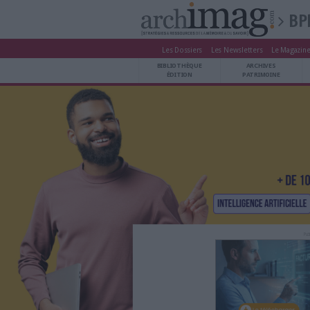
Les Dossiers
Les Newsle
BIBLIOTHÈQUE ÉDITION
BIBLIOTHÈQUE
ARCHIVES PATRIMOINE
ÉDITION
P
VEILLE DOCUMENTATION
DÉMAT CLOUD
UNIVERS DATA
TRAVAIL COLLABORATIF
VIE NUMÉRIQUE
NUMÉRIQUE RESPONSABLE
LES DOSSIERS