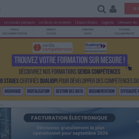
BPI
tters
Le Magazine
Les Guides pratiques
Les Bases de données
L'Esp
ARCHIVES
VEILLE
DÉMAT
ATRIMOINE
DOCUMENTATION
CLOUD
Publicité