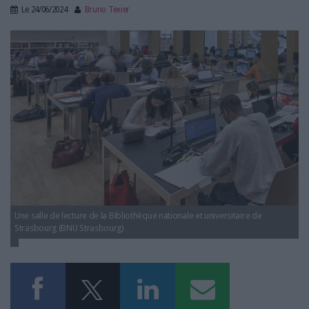
LES GUIDES PRATIQUES
Le
24/06/2024
Bruno Texier
LES BASES DE DONNÉES
bnu-strasbourg.jpg
L'ESPACE EMPLOI
L'AGENDA
L'ANNUAIRE DES ACTEURS
LES LIVRES BLANCS
LES SUPPLÉMENTS
NOS OFFRES D'ABONNEMENTS
Une salle de lecture de la Bibliothèque nationale et universitaire de
Strasbourg (BNU Strasbourg)