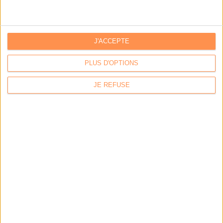
Archivage physique et électronique : enjeux, méthodes et
outils
Stratégie data : tirez profit de l’intelligence des
J'ACCEPTE
données
PLUS D'OPTIONS
JE REFUSE
LES DERNIÈRES PARUTIONS