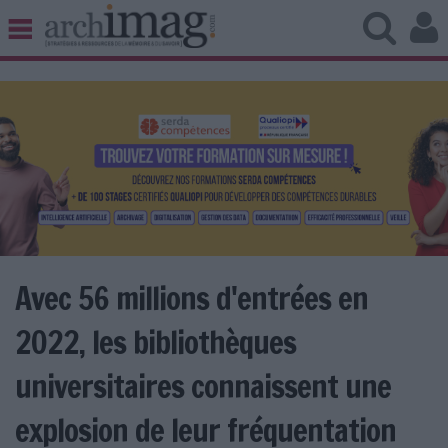
BIBLIOTHÈQUE ÉDITION
ARCHIVES PATRIMOINE
VEILLE DOCUMENTATION
DÉMAT CLOUD
UNIVERS DATA
TRAVAIL COLLABORATIF
VIE NUMÉRIQUE
NUMÉRIQUE RESPONSABLE
Avec 56 millions d'entrées en
2022, les bibliothèques
LES DOSSIERS
universitaires connaissent une
LES NEWSLETTERS
explosion de leur fréquentation
LE MAGAZINE