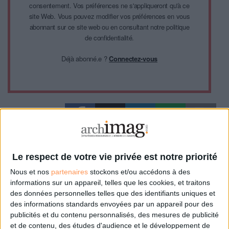
consentement. Vos préférences ne s'appliqueront qu'à ce
site Web. Vous pouvez modifier vos préférences en vous
abonnant sur ce site web ou en consultant notre politique
de confidentialité.
Déjà abonné.e ?
Connectez-vous
0 Commentaire
Le respect de votre vie privée est notre priorité
Nous et nos
partenaires
stockons et/ou accédons à des
Bibliothèque Universitaire
informations sur un appareil, telles que les cookies, et traitons
des données personnelles telles que des identifiants uniques et
des informations standards envoyées par un appareil pour des
Connectez-vous
ou
inscrivez-vous
pour publier un commentaire
publicités et du contenu personnalisés, des mesures de publicité
et de contenu, des études d'audience et le développement de