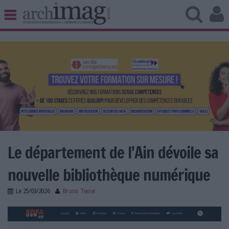
BIBLIOTHÈQUE ÉDITION
ARCHIVES PATRIMOINE
VEILLE DOCUMENTATION
DÉMAT CLOUD
UNIVERS DATA
TRAVAIL COLLABORATIF
VIE NUMÉRIQUE
NUMÉRIQUE RESPONSABLE
Le département de l'Ain dévoile sa
nouvelle bibliothèque numérique
LES DOSSIERS
Le
25/03/2026
Bruno Texier
LES NEWSLETTERS
sofa_bibliotheque_numerique.png
LE MAGAZINE