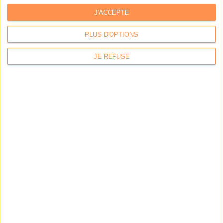
J'ACCEPTE
PLUS D'OPTIONS
JE REFUSE
Calico : IA générative locale : vers une gestion de
l’information plus intelligente et souveraine
Archimag : Stop au vrac numérique !