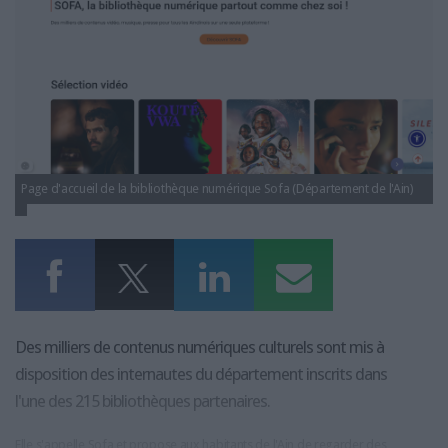
LES GUIDES PRATIQUES
LES BASES DE DONNÉES
L'ESPACE EMPLOI
L'AGENDA
L'ANNUAIRE DES ACTEURS
LES LIVRES BLANCS
LES SUPPLÉMENTS
Page d'accueil de la bibliothèque numérique Sofa (Département de l'Ain)
NOS OFFRES D'ABONNEMENTS
Des milliers de contenus numériques culturels sont mis à
disposition des internautes du département inscrits dans
l'une des 215 bibliothèques partenaires.
Elle s'appelle Sofa et propose aux habitants de l'Ain de regarder des