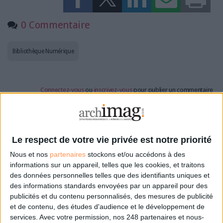
0 Commentaire
Bibliothèque Numérique
Connectez-vous
ou
inscrivez-vous
pour publier un commentaire
À LIRE SUR ARCHIMAG
Le respect de votre vie privée est notre priorité
La bibliothèque de Lille confie son récolement et
Nous et nos
partenaires
stockons et/ou accédons à des
son catalogage à AureXus
informations sur un appareil, telles que les cookies, et traitons
des données personnelles telles que des identifiants uniques et
des informations standards envoyées par un appareil pour des
publicités et du contenu personnalisés, des mesures de publicité
et de contenu, des études d'audience et le développement de
71e Congrès de l’ABF : l’hospitalité comme fil rouge
services.
Avec votre permission, nos 248 partenaires et nous-