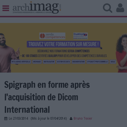
BIBLIOTHÈQUE ÉDITION
ARCHIVES PATRIMOINE
VEILLE DOCUMENTATION
DÉMAT CLOUD
UNIVERS DATA
TRAVAIL COLLABORATIF
VIE NUMÉRIQUE
NUMÉRIQUE RESPONSABLE
Spigraph en forme après
l'acquisition de Dicom
LES DOSSIERS
International
LES NEWSLETTERS
Le
27/03/2014
(Mis à jour le
07/04/2014
)
Bruno Texier
LE MAGAZINE