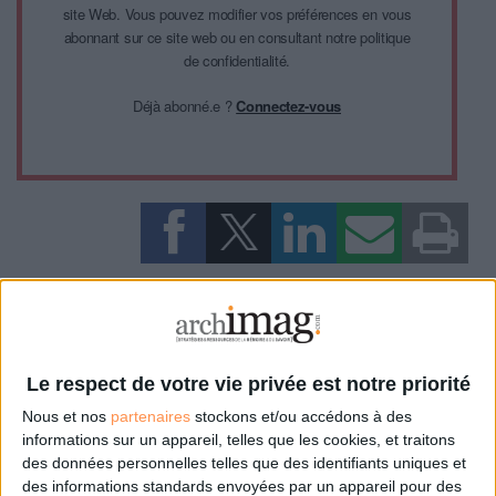
site Web. Vous pouvez modifier vos préférences en vous
abonnant sur ce site web ou en consultant notre politique
de confidentialité.
Déjà abonné.e ?
Connectez-vous
0 Commentaire
Numérisation
Documation 2014
Le respect de votre vie privée est notre priorité
Nous et nos
partenaires
stockons et/ou accédons à des
Connectez-vous
ou
inscrivez-vous
pour publier un commentaire
informations sur un appareil, telles que les cookies, et traitons
des données personnelles telles que des identifiants uniques et
des informations standards envoyées par un appareil pour des