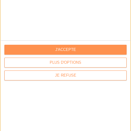
Archivage physique et électronique : enjeux, méthodes et
outils
Stratégie data : tirez profit de l’intelligence des
données
J'ACCEPTE
LES DERNIÈRES PARUTIONS
PLUS D'OPTIONS
JE REFUSE