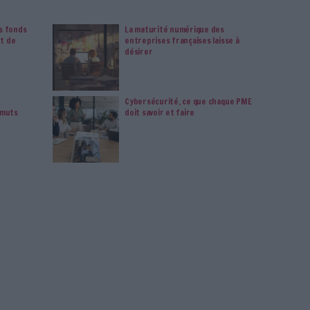
à Archimag et profitez de tous les avantages.
imag vous donnent un accès exclusif à l'ensemble du site
us vos magazines au format PDF, vos guides pratiques pour
 mais aussi 10 ans d'archives. Archimag, c'est le magazine
s votre transformation digitale : dématérialisation, droit
tion documentaire, bibliothèques, archivage électronique,
data, intelligence artificielle...
vie privée est notre priorité. Veuillez noter que certains
 données personnelles peuvent ne pas nécessiter votre
férences ne s'appliqueront qu'à ce site Web. Vous pouvez
s en vous abonnant sur ce site web ou en consultant notre
politique de confidentialité.
Déjà abonné.e ?
Connectez-vous
ut retenir de la première journée du salon (et ce qui vous attend