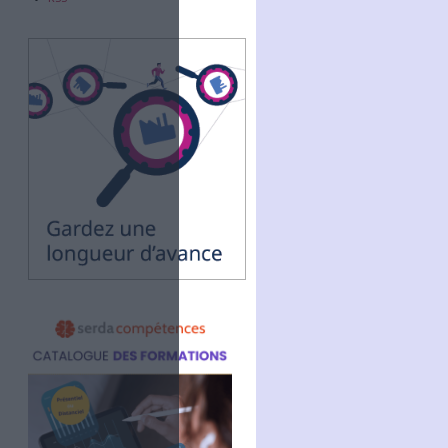
Abonnez-vous
NOUS SUIVRE
Facebook
Twitter
Linkedin
RSS
ris. (Archimag/ABC)