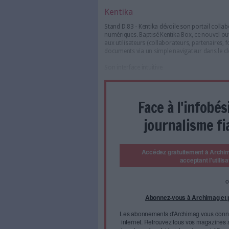
documents jusqu’au suivi aut
format pour FACTUR-X et le d
personnel d’activité.
DPii, éditeur français présent
subsaharienne et aux Etats-Un
entreprises parmi ses clients
est reconnue Z42-013 et ISO
Spigraph
Stand A 76 - Spigraph présen
numérisation et de classeme
disposition des utilisateurs 
classement par QRCode. Des f
assurent la traçabilité, l’intég
TagPDF est également en mesu
conversions en documents Micro
PDF/A.
Autre produit, TagTDF Legal n
fort électronique conformém