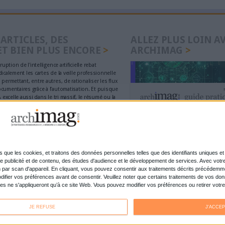
2019
Connectez-vous
ou
inscrivez-vous
pour publi
MAG
nolta reprend les fonds
La maturité num
rce d’OpenBee et de
entreprises fran
désirer
bascule dans la
Cybersécurité, 
lisation tous azimuts
doit savoir et fa