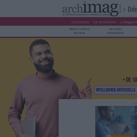
Les Dossiers
Les Newsle
BIBLIOTHÈQUE ÉDITION
BIBLIOTHÈQUE
ARCHIVES PATRIMOINE
ÉDITION
P
VEILLE DOCUMENTATION
DÉMAT CLOUD
UNIVERS DATA
TRAVAIL COLLABORATIF
VIE NUMÉRIQUE
NUMÉRIQUE RESPONSABLE
LES DOSSIERS