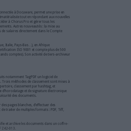
e de l’édition 2019 de Documation pour présenter la nouvelle
édiée à la dématérialisation de tout type de processus y
ité.
s autres produits : Process Studio (générateur d’applications
(BPM) et contenus (ECM)), Document Manager (gestion du cycle
prise), Quality Manager (solution intégrée de management des
e/sécurité/environnement), Invoice Manager (dématérialisation
ctures fournisseurs), Mail Manager (gestion des courriers
dministratifs), HR Manager (solution dédiée à la gestion des
ements, entretiens, formations, etc)
 25 % du CAC 40 utilisent une solution Avanteam.
sion EDC de DPii, connectée à Docuware, permet une prise en
 documentaire dématérialisée tout en répondant aux nouvelles
e peut ainsi accéder à Chorus Pro et gérer tous les