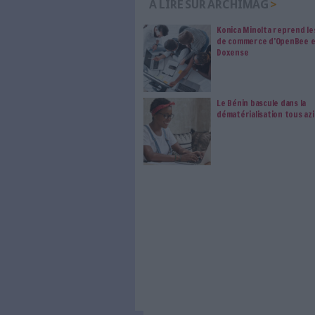
Abonnez-vous 
Les abonnements d'Arch
internet. Retrouvez to
les abonné·es Intégral,
qui vous accompagne dan
de l'information, ges
Le respect de votre 
traitements de vos
consentement. Vos pré
modifier vos préférence
Sur le même sujet:
Documation 2019 : ce qu'il fa