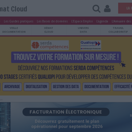
Démat Cloud
tters
Le Magazine
Les Guides pratiques
Les Bases de données
L'Esp
ARCHIVES
VEILLE
DÉMAT
ATRIMOINE
DOCUMENTATION
CLOUD
Publicité