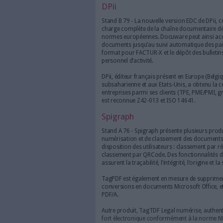
Avanteam
Stand C 68 - Avanteam profit
version de suite ECM et BPM d
compris en situation de mobil
L’éditeur expose également se
métiers orientées processus 
de vie des documents d’entre
systèmes QHSE qualité/hygièn
et gestion automatisée des fa
entrants, sortants et actes a
congés, notes de frais, recrut
Plus de 540 entreprises dont
DPii
Stand B 79 - La nouvelle ver
charge complète de la chaîne
normes européennes. Docuwar