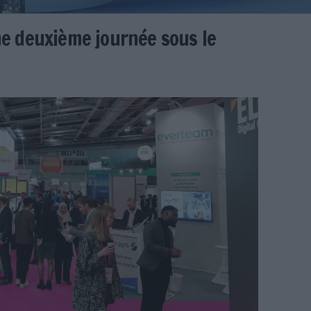
019 : une deuxième journée sou
novation
e
30/01/2025
)
itions.jpg