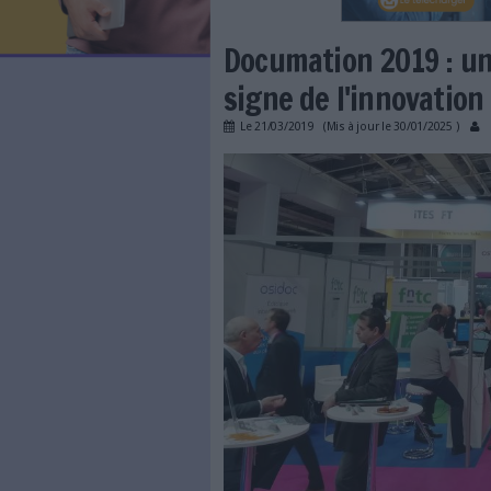
LES NEWSLETTERS
LE MAGAZINE
LES GUIDES PRATIQUES
LES BASES DE DONNÉES
L'ESPACE EMPLOI
L'AGENDA
Documation 2
L'ANNUAIRE DES ACTEURS
LES LIVRES BLANCS
signe de l'in
LES SUPPLÉMENTS
Le
21/03/2019
(Mis à jour l
NOS OFFRES D'ABONNEMENTS
documation_ParcExpos