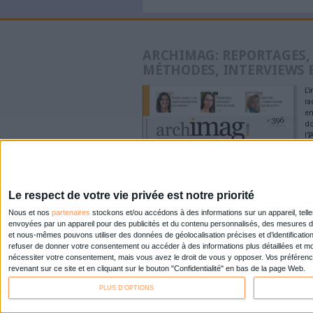
encore !)
0 Commentaire
Horodatage
Documation 
À LIRE SUR ARCHI
Konica Mi
de comme
Doxense
Le Bénin 
dématéria