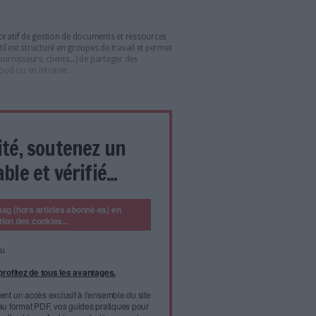
omatique des paiements. Autres nouveautés : la mise au
épôt des bulletins de salaires directement dans le Compte
 en Europe (Belgique, Italie, Pays-Bas…), en Afrique
is, a obtenu la certification ISO 9001 et compte plus de 500
 (TPE, PME/PMI, grands comptes). Son activité de tiers-archiveur
 14641.
te plusieurs produits notamment TagPDF un logiciel de
nt des documents. Trois méthodes de classement sont mises à
: classement par répertoire, classement par hashtag, et
onctionnalités de d’horodatage et de signature électronique
rité, l’origine et la sécurité des documents.
re de supprimer des pages blanches, d’effectuer des
soft Office, et de traiter de multiples formats : PDF, Tiff,
umérise, authentifie et archive les documents dans un coffre-
ent à la norme NF Z42-013.