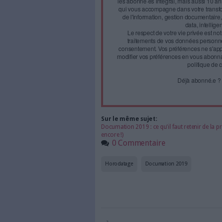
Kentika
Stand D 83 - Kentika dévoile 
numériques. Baptisé Kentika B
aux utilisateurs (collaborateu
documents via un simple navi
Son interface intuitive
Face à 
journal
Accédez gratui
a