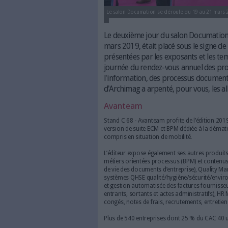
Le salon Documation se déroule 
Le deuxième jour du sal
mars 2019, était placé so
présentées par les expos
journée du rendez-vous
l'information, des proce
d'Archimag a arpenté, pou