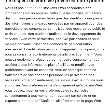
Le respect de votre vie privée est notre priorité
numérique
, afin de rester compétitif dans la "nouvelle normalité" »
,
Nous et nos
partenaires
stockons et/ou accédons à des
ajoute la BEI (5), quand le Cigref estime que
« cette période de
informations sur un appareil, telles que les cookies, et traitons
confinement aura un impact certains sur l’après, en matière
des données personnelles telles que des identifiants uniques et
[notamment] de
dématérialisation
de certains processus »
(4).
des informations standards envoyées par un appareil pour des
On devrait donc assister à une
accélération de la digitalisation des
publicités et du contenu personnalisés, des mesures de publicité
services
. Et cela passe par la poursuite de l’
objectif de « zéro papier
et de contenu, des études d'audience et le développement de
»
et la
redéfinition des processus
en capitalisant sur les technologies
services.
Avec votre permission, nos 248 partenaires et nous-
digitales, en rendant ces processus plus efficaces et plus
lean
, afin d’être
mêmes pouvons utiliser des données de géolocalisation
capable d’affronter de prochaines crises.
précises et d’identification par scan d'appareil. En cliquant, vous
pouvez consentir aux traitements décrits précédemment. Vous
D’où la nécessité, de pouvoir s’appuyer sur une plateforme unique
pouvez également refuser de donner votre consentement ou
combinant
automatisation (BPM), Robotic Process Automation
accéder à des informations plus détaillées et modifier vos
(RPA),
Intelligence Artificielle (IA)
, Machine Learning (ML) et
préférences avant de consentir.
Veuillez noter que certains
détection des risques
– comme celle d’ITESOFT –, afin d’
améliorer
traitements de vos données personnelles peuvent ne pas
les processus clients / usagers
, et de les rendre
plus intelligents
,
nécessiter votre consentement, mais vous avez le droit de vous
plus
rapides
et
plus sécurisés
!
y opposer. Vos préférences ne s'appliqueront qu’à ce site Web.
Vous pouvez modifier vos préférences ou retirer votre
Pour faire le point sur les
nouveaux défis
de l’automatisation, ITESOFT
consentement à tout moment en revenant sur ce site et en
réunit son ecosystème (Microsoft, KPMG, Capgemini, Deloitte, Fujitsu,
cliquant sur le bouton "Confidentialité" en bas de la page Web.
Agence de Lutte contre la Fraude à l’Assurance, 99 Advisory, Universign et