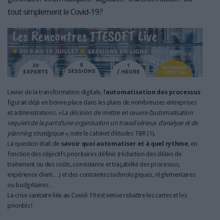
tout simplement le Covid-19 ?
Levier de la transformation digitale, l’
automatisation des processus
figurait déjà en bonne place dans les plans de nombreuses entreprises
et administrations.
« La décision de mettre en œuvre l’automatisation
requiert de la part d’une organisation un travail sérieux d’analyse et de
planning stratégique »
, note le cabinet d’études TBR (1).
La question était de
savoir quoi automatiser
et à quel rythme
, en
fonction des objectifs prioritaires définis (réduction des délais de
traitement ou des coûts, consistance et traçabilité des processus,
expérience client…) et des contraintes technologiques, réglementaires
ou budgétaires…
La crise sanitaire liée au Covid-19 est venue rebattre les cartes et les
priorités !