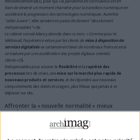
d’investissement (BEI)
, pour qui
« la pandémie de coronavirus est en
train de devenir un moment charnière pour la transition numérique en
accélérant la progression des technologies numériques. Autrefois
"utiles à avoir", elles seraient en passe de devenir "absolument
indispensables" »
(4).
Le cabinet conseil
Ailancy
abonde dans ce sens :
« Comme pour le
télétravail, l’expérience vécue par les clients de
mise à disposition de
services digitalisés
va certainement lever de nombreux freins et ainsi
se traduire par une accélération des projets digitaux orientés
clients »
(5).
Indispensables pour assurer la
flexibilité
et la
rapidité des
processus
lors de crises, une
mise sur le marché plus rapide de
nouveaux produits et services
, et de répondre aux nouveaux
comportements des clients et usagers, plus frileux que jamais à se
déplacer sur site.
Affronter la « nouvelle normalité » mieux
armés
Pour que les entreprises et administrations puissent prospérer et
renforcer leur résilience à moyen et long terme,
« il peut s’avérer plus
pertinent qu’auparavant de
revoir les plans de transformation