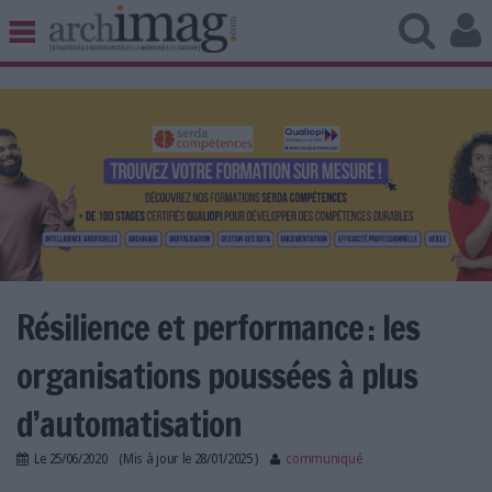
BIBLIOTHÈQUE ÉDITION
ARCHIVES PATRIMOINE
VEILLE DOCUMENTATION
DÉMAT CLOUD
UNIVERS DATA
TRAVAIL COLLABORATIF
VIE NUMÉRIQUE
NUMÉRIQUE RESPONSABLE
Résilience et performance : les
organisations poussées à plus
LES DOSSIERS
d’automatisation
LES NEWSLETTERS
Le
25/06/2020
(Mis à jour le
28/01/2025
)
communiqué
LE MAGAZINE