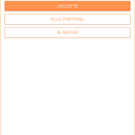
J'ACCEPTE
LA BOUTIQUE
PLUS D'OPTIONS
Les derniers mags :
JE REFUSE
IA et automatisation : vers la fin de la veille?
Bibliothèques : comment survivre face aux pressions?
DSI du secteur public : le pivot de la transformation
Les derniers guides :
IA génératives : cas d’usage et retours d’expérience
Archivage physique et électronique : enjeux, méthodes et