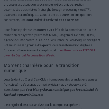
processus
: souscription avec signature électronique, gestion
automatisée des sinistres (« straight through processing » ou STP),
assurance paramétrique… Ceux-là ont pu assurer, mieux que leurs
concurrents, une
continuité d’activité et de
service
!
Pour faire le point sur les
nouveaux défis
de l’automatisation, ITESOFT
réunit son ecosystème (Microsoft, KPMG, Capgemini, Deloitte, Fujitsu,
Agence de Lutte contre la Fraude à l’Assurance, 99 Advisory, Universign et
Sollan) et une
vingtaine d’experts
de la transformation digitale à
l’occasion d’un évènement exceptionnel :
Les Rencontres ITESOFT
Live - la Digital Automation Week.
Moment charnière pour la transition
numérique
Le président du
Cigref
(l’ex-Club informatique des grandes entreprises
françaises) ne s’y est pas trompé, précisant que
« chacun a pris
conscience que
c’est bien grâce au numérique que la continuité de
l’activité a pu avoir
lieu
»
(3).
Il est rejoint dans cette analyse par la
Banque européenne