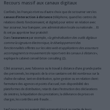
Recours massif aux canaux digitaux
Confinés, les Français n’ont eu d’autre choix que de se tourner vers les
canaux d’interaction à distance
(téléphone, quand les centres de
relations clients fonctionnaient, et digital) pour entrer en relation avec
leur assureur, leur banquier, une administration locale ou nationale… Et
ils ont pu apprécier leur praticité !
Dans l’
assurance
par exemple,
« la généralisation des outils digitaux
comme la signature électronique, le développement des
fonctionnalités offertes sur les sites web et applications des assureurs
accompagnent ce mouvement de report vers les canaux à distance »
,
explique le cabinet conseil
Exton consulting
(2).
Côté assureurs, avec l’absence ou le travail à distance d’une grande partie
des personnels, les impacts de la crise sanitaire ont été nombreux sur la
chaîne de valeur, tant en distribution, qu’en gestion ou en relation client :
fermeture des agences et points d’accueil, non-disponibilité des
plateformes de distribution, retards dans l’instruction des déclarations
de sinistres, la liquidation des prestations, la délivrance de prises en
charges, les
contrôles anti-fraude
…
Sauf pour ceux qui avaient déjà
automatisé tout ou partie de leurs