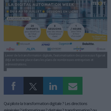
LES GUIDES PRATIQUES
itesoft_automatisation_digitalisation_0.jpg
LES BASES DE DONNÉES
L'ESPACE EMPLOI
L'AGENDA
L'ANNUAIRE DES ACTEURS
LES LIVRES BLANCS
LES SUPPLÉMENTS
NOS OFFRES D'ABONNEMENTS
Levier de la transformation digitale, l’automatisation des processus figurait
déjà en bonne place dans les plans de nombreuses entreprises et
administrations.
Qui pilote la transformation digitale ? Les directions
générales ? informatiques ? digitales ? transformation ? ou