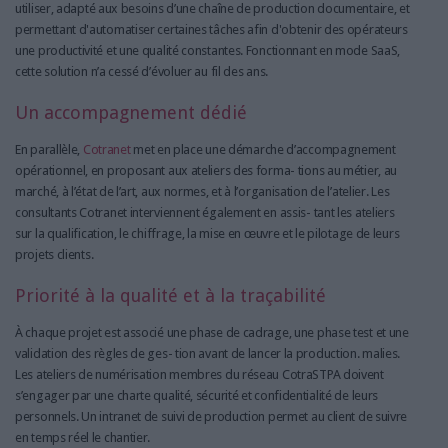
utiliser, adapté aux besoins d’une chaîne de production documentaire, et
permettant d'automatiser certaines tâches afin d'obtenir des opérateurs
une productivité et une qualité constantes. Fonctionnant en mode SaaS,
cette solution n’a cessé d’évoluer au fil des ans.
Un accompagnement dédié
En parallèle,
Cotranet
met en place une démarche d’accompagnement
opérationnel, en proposant aux ateliers des forma- tions au métier, au
marché, à l’état de l’art, aux normes, et à l’organisation de l’atelier. Les
consultants Cotranet interviennent également en assis- tant les ateliers
sur la qualification, le chiffrage, la mise en œuvre et le pilotage de leurs
projets clients.
Priorité à la qualité et à la traçabilité
À chaque projet est associé une phase de cadrage, une phase test et une
validation des règles de ges- tion avant de lancer la production. malies.
Les ateliers de numérisation membres du réseau CotraSTPA doivent
s’engager par une charte qualité, sécurité et confidentialité de leurs
personnels. Un intranet de suivi de production permet au client de suivre
en temps réel le chantier.