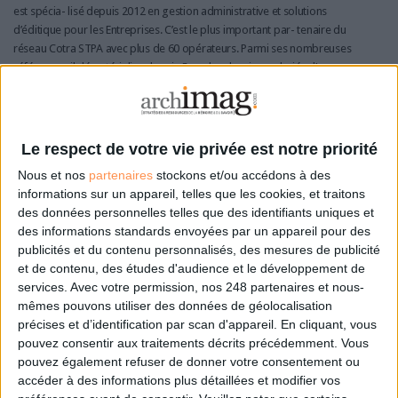
est spécia- lisé depuis 2012 en gestion administrative et solutions
d’éditique pour les Entreprises. C’est le plus important par- tenaire du
réseau Cotra STPA avec plus de 60 opérateurs. Parmi ses nombreuses
références, il dématérialise depuis 5 ans les dossiers salariés d’une
grande multinationale, soit 500 000 dossiers répartis sur 60 pays à ce
jour.
L’Esat Le Roitelet
, géré par l’Association des Papillons
Le respect de votre vie privée est notre priorité
blancs, est situé à Tourcoing et emploie 230
Nous et nos
partenaires
stockons et/ou accédons à des
travailleurs en situation de handicap. Ses activités
informations sur un appareil, telles que les cookies, et traitons
tertiaires sont l’imprimerie, la repro- graphie, la saisie de données et la
des données personnelles telles que des identifiants uniques et
numérisation. Disposant d’un atelier de 10 opérateurs de numérisation,
des informations standards envoyées par un appareil pour des
l’atelier vient de numériser, après la gestion du courrier d’un organisme
publicités et du contenu personnalisés, des mesures de publicité
public, les 80000 registres de la Chambre des Métiers et de l’Artisanat
et de contenu, des études d'audience et le développement de
des Hauts de France, en mutualisation avec l’EA Document’hom de
services.
Avec votre permission, nos 248 partenaires et nous-
Chartres.
mêmes pouvons utiliser des données de géolocalisation
précises et d’identification par scan d'appareil. En cliquant, vous
L’Esat Denis Cordonnier
est implanté dans la banlieue
pouvez consentir aux traitements décrits précédemment. Vous
lyonnaise, à Dardilly. C’est un des plus gros ESAT de France et il propose
pouvez également refuser de donner votre consentement ou
une dizaine d’activités (salle blanche, câblage, logistique, etc.). La création
accéder à des informations plus détaillées et modifier vos
de l’atelier de numérisation remonte à 2007 (un des pionniers) et