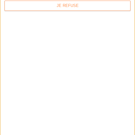
JE REFUSE
LA BOUTIQUE
Les derniers mags :
IA et automatisation : vers la fin de la veille?