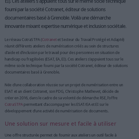
EI). Ces ateliers s’appuient tous sur le même socle technique
fourni par la société Cotranet, éditeur de solutions
documentaires basé à Grenoble. Voilà une démarche
innovante mixant expertise numérique et inclusion sociétale.
Le réseau CotraSTPA (
Cotranet
et Secteur du Travail Protégé et Adapté)
réunit différents ateliers de numérisation créés au sein de structures
d’aide et d’inclusion par le travail pour des personnes en situation de
handicap ou fragilisées (ESAT, EA, EI). Ces ateliers s’appuient tous sur le
même socle technique fourni par la société Cotranet, éditeur de solutions
documentaires basé à Grenoble.
Née d’une collaboration réussie sur un projet de numérisation entre un
ESAT et un client Cotranet, son PDG, Christophe Mathevet, décide de
créer en 2016, dans le cadre de sa volonté de démarche RSE, l’offre
CotraSTPA
permettant d’accompagner les ESAT/EA et EI sur le
développement d’une activité de numérisation de documents.
Une solution sur mesure et facile à utiliser
Une offre structurée permet de fournir aux ateliers un outil facile à