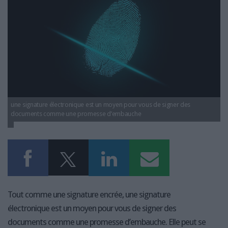
LES GUIDES PRATIQUES
LES BASES DE DONNÉES
L'ESPACE EMPLOI
L'AGENDA
L'ANNUAIRE DES ACTEURS
LES LIVRES BLANCS
LES SUPPLÉMENTS
une signature électronique est un moyen pour vous de signer des
NOS OFFRES D'ABONNEMENTS
documents comme une promesse d’embauche
Tout comme une signature encrée, une signature
électronique est un moyen pour vous de signer des
documents comme une promesse d’embauche. Elle peut se