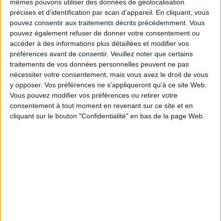
mêmes pouvons utiliser des données de géolocalisation
API first : pourquoi l’interopérabilité doit devenir
précises et d’identification par scan d'appareil. En cliquant, vous
le premier critère de choix d’une GED/ECM
pouvez consentir aux traitements décrits précédemment. Vous
pouvez également refuser de donner votre consentement ou
accéder à des informations plus détaillées et modifier vos
préférences avant de consentir.
Veuillez noter que certains
traitements de vos données personnelles peuvent ne pas
Le portefeuille européen d'identité numérique,
nécessiter votre consentement, mais vous avez le droit de vous
connais pas…
y opposer. Vos préférences ne s'appliqueront qu’à ce site Web.
Vous pouvez modifier vos préférences ou retirer votre
consentement à tout moment en revenant sur ce site et en
cliquant sur le bouton "Confidentialité" en bas de la page Web.
LE MAG
Numéro 396 : IA et automatisation : vers la fin de la veille?