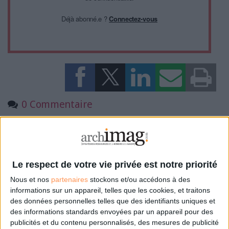
Déjà abonné.e ?
Connectez-vous
0 Commentaire
Facture Électronique
Le respect de votre vie privée est notre priorité
Connectez-vous
ou
inscrivez-vous
pour publier un commentaire
Nous et nos
partenaires
stockons et/ou accédons à des
informations sur un appareil, telles que les cookies, et traitons
des données personnelles telles que des identifiants uniques et
À LIRE SUR ARCHIMAG
des informations standards envoyées par un appareil pour des
publicités et du contenu personnalisés, des mesures de publicité