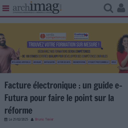
BIBLIOTHÈQUE ÉDITION
ARCHIVES PATRIMOINE
VEILLE DOCUMENTATION
DÉMAT CLOUD
UNIVERS DATA
TRAVAIL COLLABORATIF
VIE NUMÉRIQUE
NUMÉRIQUE RESPONSABLE
Facture électronique : un guide e-
Futura pour faire le point sur la
LES DOSSIERS
réforme
LES NEWSLETTERS
Le
21/02/2025
Bruno Texier
LE MAGAZINE