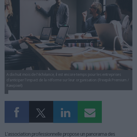
LES GUIDES PRATIQUES
facture_elec_futura.jpg
LES BASES DE DONNÉES
L'ESPACE EMPLOI
L'AGENDA
L'ANNUAIRE DES ACTEURS
LES LIVRES BLANCS
LES SUPPLÉMENTS
NOS OFFRES D'ABONNEMENTS
A dix huit mois de l'échéance, il est encore temps pour les entreprises
d'anticiper l'impact de la réforme sur leur organisation (Freepik Premium /
Rawpixel)
L'association professionnelle propose un panorama des