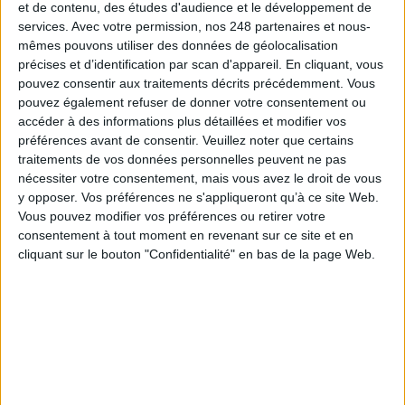
et de contenu, des études d'audience et le développement de
La maturité numérique des entreprises françaises
laisse à désirer
services.
Avec votre permission, nos 248 partenaires et nous-
mêmes pouvons utiliser des données de géolocalisation
précises et d’identification par scan d'appareil. En cliquant, vous
pouvez consentir aux traitements décrits précédemment. Vous
pouvez également refuser de donner votre consentement ou
accéder à des informations plus détaillées et modifier vos
Le Bénin bascule dans la dématérialisation tous
préférences avant de consentir.
Veuillez noter que certains
azimuts
traitements de vos données personnelles peuvent ne pas
nécessiter votre consentement, mais vous avez le droit de vous
y opposer. Vos préférences ne s'appliqueront qu’à ce site Web.
Vous pouvez modifier vos préférences ou retirer votre
consentement à tout moment en revenant sur ce site et en
Cybersécurité, ce que chaque PME doit savoir et
cliquant sur le bouton "Confidentialité" en bas de la page Web.
faire
API first : pourquoi l’interopérabilité doit devenir
le premier critère de choix d’une GED/ECM