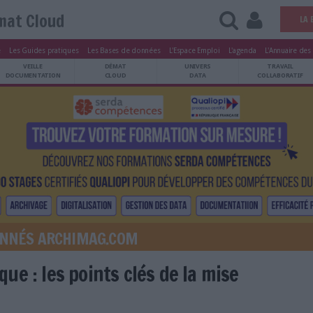
Démat Cloud
tters
Le Magazine
Les Guides pratiques
Les Bases de données
L'Esp
ARCHIVES
VEILLE
DÉMAT
ATRIMOINE
DOCUMENTATION
CLOUD
É AUX ABONNÉS ARCHIMAG.COM