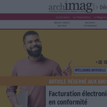
Les Dossiers
Les Newsle
BIBLIOTHÈQUE ÉDITION
BIBLIOTHÈQUE
ARCHIVES PATRIMOINE
ÉDITION
P
VEILLE DOCUMENTATION
DÉMAT CLOUD
UNIVERS DATA
TRAVAIL COLLABORATIF
VIE NUMÉRIQUE
NUMÉRIQUE RESPONSABLE
ARTICLE RÉSERV
LES DOSSIERS