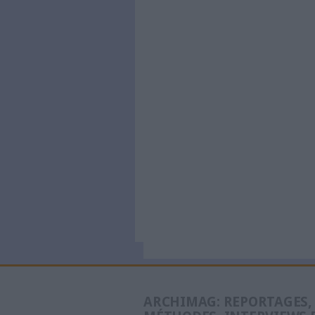
Le Bénin 
dématéria