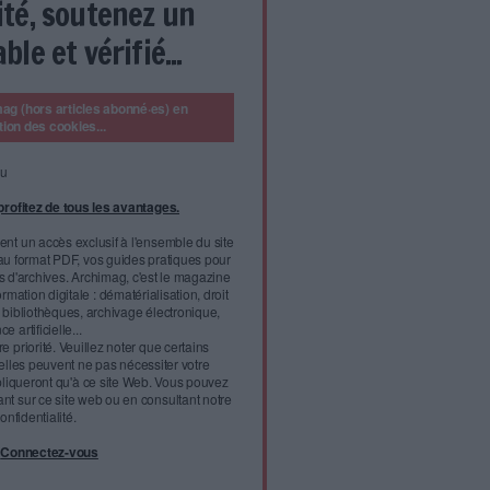
CET ARTICLE A INITIALEMENT ÉTÉ PUBLIÉ DANS ARCHIMAG
diteurs face à l’IA : comment vos outils se réinventent
vrez toutes les newsletters thématiques gratuites
édiées aux professionnels de la transformation numérique,
ques, des archives, de la veille et de la documentation.
ration électronique approche à grands pas : c’est à partir du
andes entreprises seront dans l’obligation d’émettre et de
alisées, un an avant les plus petites structures. Loin d’être une
ve,
l'infobésité, soutenez un
isme fiable et vérifié...