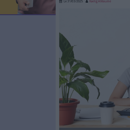
LES NEWSLETTERS
Facturation é
LE MAGAZINE
LES GUIDES PRATIQUES
en conformit
LES BASES DE DONNÉES
L'ESPACE EMPLOI
Le
31/03/2025
Kaelig All
L'AGENDA
facturation-electron
L'ANNUAIRE DES ACTEURS
LES LIVRES BLANCS
LES SUPPLÉMENTS
NOS OFFRES D'ABONNEMENTS