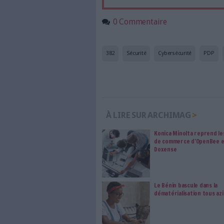
Accédez gratui
a
Abonnez-vous 
Les abonnements d'Arch
internet. Retrouvez to
les abonné·es Intégral,
qui vous accompagne dan
de l'information, ges
Le respect de votre 
traitements de vos
consentement. Vos pré
modifier vos préférence