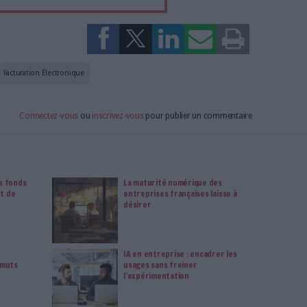
tement à Archimag (hors articles abonné·es) en
cceptant l'utilisation des cookies...
ou
à Archimag et profitez de tous les avantages.
imag vous donnent un accès exclusif à l'ensemble du site
us vos magazines au format PDF, vos guides pratiques pour
 mais aussi 10 ans d'archives. Archimag, c'est le magazine
s votre transformation digitale : dématérialisation, droit
tion documentaire, bibliothèques, archivage électronique,
data, intelligence artificielle...
vie privée est notre priorité. Veuillez noter que certains
 données personnelles peuvent ne pas nécessiter votre
férences ne s'appliqueront qu'à ce site Web. Vous pouvez
s en vous abonnant sur ce site web ou en consultant notre
politique de confidentialité.
Déjà abonné.e ?
Connectez-vous