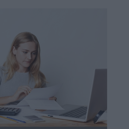
lectronique : les points clés de 
é
éaume
ique-points-cles-mise-conformite.jpg