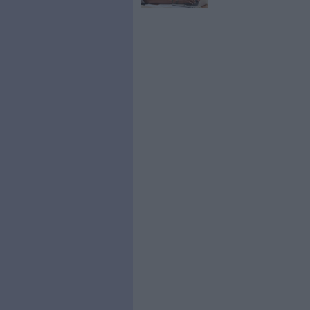
0 Commentaire
382
Sécurité
Cyberséc
À LIRE SUR ARCHI
Konica Mi
de comme
Doxense