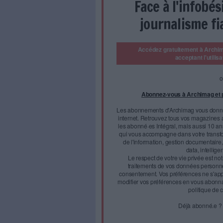
N°382 - Les é
Décou
d'Archimag
d
des bibliothè
La généralisation de la factu
1er septembre 2026 que les gr
recevoir des factures dématéri
simple formalité administrati
Face à 
journal