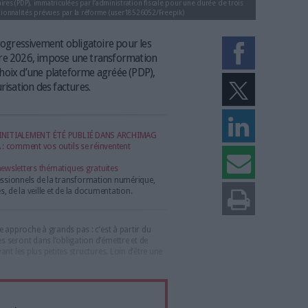
rialisation partenaires (PDP), immatriculées par l’administration fiscale pour
s à assurer les fonctionnalités prévues par la réforme (user18526052/Freepik)
que, qui sera progressivement obligatoire pour les
du 1er septembre 2026, impose une transformation
comptables : choix d’une plateforme agréée (PDP),
toires et sécurisation des factures.