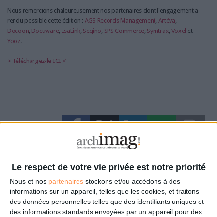
Nous remercions chaleureusement nos partenaires dont l'engagement a
rendu possible cette édition :
AGS Records Management
,
Artéva
,
Docoon
,
Docuware
,
EsaLink
,
Seqino
,
SPS Commerce
,
Symtrax
,
Voxel
et
Yooz
.
> Téléchargez-le ICI <
0 Commentaire
Le respect de votre vie privée est notre priorité
Facture Électronique
Nous et nos
partenaires
stockons et/ou accédons à des
informations sur un appareil, telles que les cookies, et traitons
des données personnelles telles que des identifiants uniques et
des informations standards envoyées par un appareil pour des