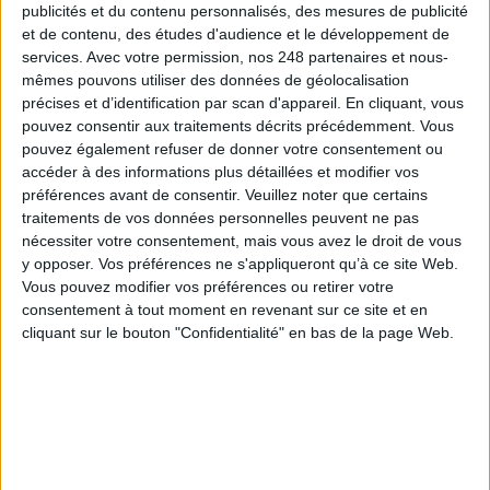
Connectez-vous
ou
inscrivez-vous
pour publier un commentaire
publicités et du contenu personnalisés, des mesures de publicité
et de contenu, des études d'audience et le développement de
services.
Avec votre permission, nos 248 partenaires et nous-
mêmes pouvons utiliser des données de géolocalisation
À LIRE SUR ARCHIMAG
précises et d’identification par scan d'appareil. En cliquant, vous
pouvez consentir aux traitements décrits précédemment. Vous
Le Bénin bascule dans la dématérialisation tous
pouvez également refuser de donner votre consentement ou
azimuts
accéder à des informations plus détaillées et modifier vos
préférences avant de consentir.
Veuillez noter que certains
traitements de vos données personnelles peuvent ne pas
nécessiter votre consentement, mais vous avez le droit de vous
y opposer. Vos préférences ne s'appliqueront qu’à ce site Web.
Cybersécurité, ce que chaque PME doit savoir et
Vous pouvez modifier vos préférences ou retirer votre
faire
consentement à tout moment en revenant sur ce site et en
cliquant sur le bouton "Confidentialité" en bas de la page Web.
API first : pourquoi l’interopérabilité doit devenir
le premier critère de choix d’une GED/ECM