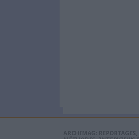
À LIRE SUR ARCHI
Konica Mi
de comme
Doxense
Le Bénin 
dématéria