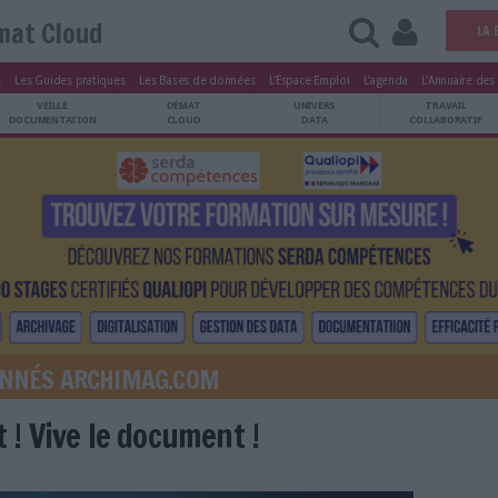
Démat Cloud
tters
Le Magazine
Les Guides pratiques
Les Bases de données
L'Esp
ARCHIVES
VEILLE
DÉMAT
ATRIMOINE
DOCUMENTATION
CLOUD
É AUX ABONNÉS ARCHIMAG.COM