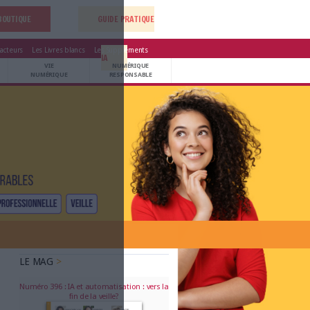
LA BOUTIQUE
GUIDE 
ace Emploi
L'agenda
L'Annuaire des acteurs
Les Livres blancs
Les Supp
IA
UNIVERS
TRAVAIL
VIE
NU
DATA
COLLABORATIF
NUMÉRIQUE
RES