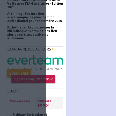
LES DERNIÈRES PARUT
Calico : IA générative loc
une gestion de l’informa
er un commentaire
intelligente et souverai
Archimag : Stop au vrac
!