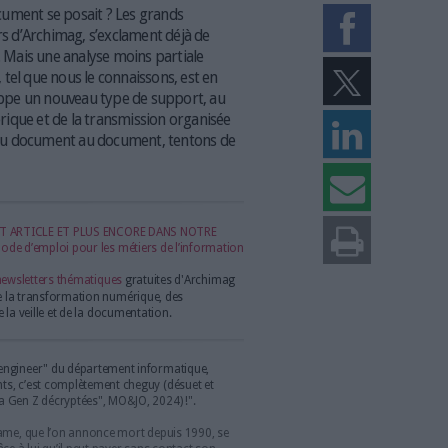
ormais à structurer des données pour les rendre exploitables. (Ksandrphoto
isparition du document se posait ? Les grands
rmation, lecteurs d’Archimag, s’exclament déjà de
ils n’ont pas tort. Mais une analyse moins partiale
 le document, tel que nous le connaissons, est en
rs que se développe un nouveau type de support, au
ormation numérique et de la transmission organisée
ocument. Alors, du document au document, tentons de