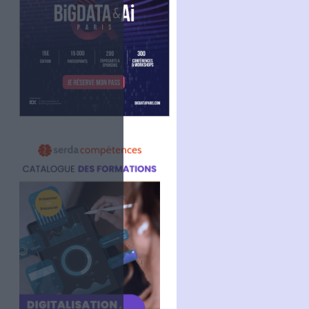
Facebook
Twitter
Linkedin
RSS
/Freepik)