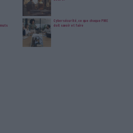
vie privée est notre priorité. Veuillez noter que certains
 données personnelles peuvent ne pas nécessiter votre
férences ne s'appliqueront qu'à ce site Web. Vous pouvez
s en vous abonnant sur ce site web ou en consultant notre
politique de confidentialité.
Déjà abonné.e ?
Connectez-vous
Gestion Électronique De Documents
Digitalisation
390
Connectez-vous
ou
inscrivez-vous
pour publi