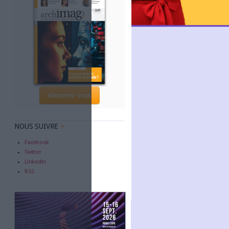
LE MAG
Numéro 396 : IA et automatisat
fin de la veille?
Abonnez-vous
NOUS SUIVRE