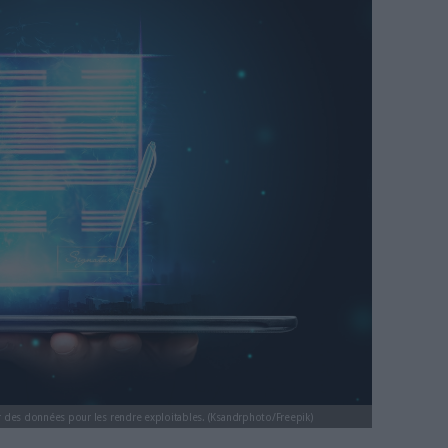
st mort ! Vive le document !
Nieuwbourg
in_du_document.jpg