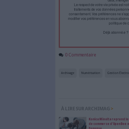
Face à 
journal
Accédez gratui
a
Abonnez-vous 
Les abonnements d'Arch
internet. Retrouvez to
les abonné·es Intégral,
qui vous accompagne dan
de l'information, ges