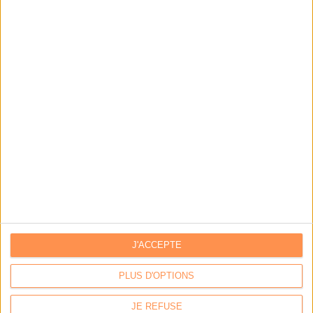
LA BOUTIQUE
Les derniers mags :
IA et automatisation : vers la fin de la veille?
Bibliothèques : comment survivre face aux pressions?
J'ACCEPTE
DSI du secteur public : le pivot de la transformation
PLUS D'OPTIONS
JE REFUSE