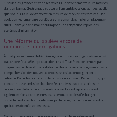
Si seules les grandes entreprises et les ETI devront émettre leurs factures
dans un format électronique structuré, l'ensemble des entreprises, quelle
que soit leur taille, devront être en mesure de recevoir ces factures. Une
évolution réglementaire qui dépasse largement le simple remplacement
du PDF envoyé par e-mail et qui impose une adaptation rapide des
systèmes d'information.
Une réforme qui soulève encore de
nombreuses interrogations
À quelques semaines de l'échéance, de nombreuses organisations n'ont
pas encore finalisé leur préparation. Les difficultés ne concernent pas
uniquement le choix d'une plateforme de dématérialisation, mais aussi la
compréhension des nouveaux processus qui accompagneront la
réforme. Parmi les principaux défis figure notamment l'e-reporting, qui
concerne la transmission des données relatives aux transactions ne
relevant pas de la facturation électronique. Les entreprises doivent
également s'assurer que leurs outils seront capables d'échanger
correctement avec les plateformes partenaires, tout en garantissant la
qualité des données transmises.
Car les conséquences d'une préparation insuffisante dépassent