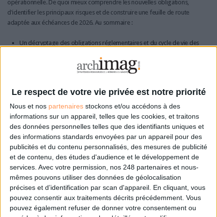
opérationnelle. De quoi mieux comprendre les nouvelles obligations,
d'identifier les principaux risques et de construire une feuille de route
adaptée aux échéances de 2026. Au sommaire :
Un décryptage des obligations réglementaires et du cycle de vie des
factures électroniques ;
Les principaux risques opérationnels à anticiper avant la mise en
production ;
Les décisions structurantes à prendre concernant les plateformes,
Le respect de votre vie privée est notre priorité
les formats et l'organisation des projets ;
Nous et nos
partenaires
stockons et/ou accédons à des
Une grille d'évaluation permettant de mesurer le niveau de
informations sur un appareil, telles que les cookies, et traitons
préparation de votre entreprise ;
des données personnelles telles que des identifiants uniques et
Les bénéfices attendus en matière de performance financière, de
des informations standards envoyées par un appareil pour des
publicités et du contenu personnalisés, des mesures de publicité
réduction des délais de paiement et de pilotage de la trésorerie ;
et de contenu, des études d'audience et le développement de
Un plan d'action concret pour préparer les équipes, fiabiliser les
services.
Avec votre permission, nos 248 partenaires et nous-
données et sécuriser les échanges avant l'entrée en vigueur de la
mêmes pouvons utiliser des données de géolocalisation
réforme.
précises et d’identification par scan d'appareil. En cliquant, vous
pouvez consentir aux traitements décrits précédemment. Vous
Autant de sujets décryptés grâce à l'expertise des éditeurs de PA
pouvez également refuser de donner votre consentement ou
IOPOLE
et
Sage
, à retrouver en exclusivité dans ce supplément inédit.