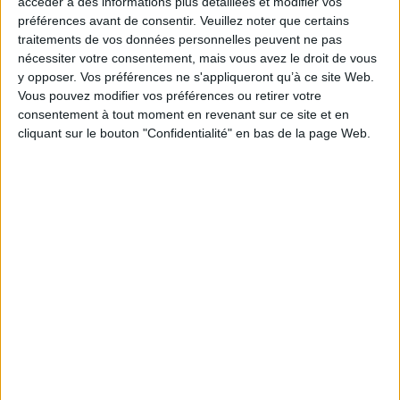
accéder à des informations plus détaillées et modifier vos
préférences avant de consentir.
Veuillez noter que certains
Plus qu'une obligation réglementaire, la facturation électronique
traitements de vos données personnelles peuvent ne pas
constitue une évolution profonde des processus financiers. Les
nécessiter votre consentement, mais vous avez le droit de vous
organisations qui anticipent dès aujourd'hui cette transition disposent de
y opposer. Vos préférences ne s'appliqueront qu’à ce site Web.
davantage de temps pour sécuriser leur conformité, mais aussi pour tirer
Vous pouvez modifier vos préférences ou retirer votre
pleinement parti des gains d'efficacité qu'offre cette transformation.
consentement à tout moment en revenant sur ce site et en
>>> Téléchargez gratuitement le supplément
cliquant sur le bouton "Confidentialité" en bas de la page Web.
"Facturation électronique : le plan d’action
opérationnel pour septembre 2026" en
cliquant ici ! <<<
0 Commentaire
Facturation Électronique