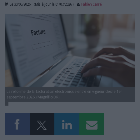
LES GUIDES PRATIQUES
Le
30/06/2026
(Mis à jour le
01/07/2026
)
Fabien Carré
LES BASES DE DONNÉES
facture-electronique-supplement-archimag-
L'ESPACE EMPLOI
obligation.png
L'AGENDA
L'ANNUAIRE DES ACTEURS
LES LIVRES BLANCS
LES SUPPLÉMENTS
NOS OFFRES D'ABONNEMENTS
La réforme de la facturation électronique entre en vigueur dès le 1er
septembre 2026. (Magnific/DR)