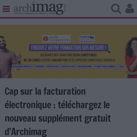
BIBLIOTHÈQUE ÉDITION
ARCHIVES PATRIMOINE
VEILLE DOCUMENTATION
DÉMAT CLOUD
UNIVERS DATA
TRAVAIL COLLABORATIF
VIE NUMÉRIQUE
NUMÉRIQUE RESPONSABLE
Cap sur la facturation
électronique : téléchargez le
LES DOSSIERS
nouveau supplément gratuit
LES NEWSLETTERS
d’Archimag
LE MAGAZINE