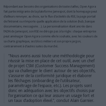
Répondant aux besoins des organisations de toutes tailles, Open Agora
fait partie intégrante de la plateforme Jamespot, dont la homepage peut
d’ailleurs renvoyer, au choix, sur le flux d'activités du RSE, la page portail
de l’intranet ou n'importe quelle application de la solution (hub, banque
documentaire, messagerie…). La personnalisation étant ancrée dans
l’ADN de Jamespot, son RSE ne déroge pas à la règle : chaque entreprise
peut aménager Open Agora comme elle le souhaite, avec les couleurs de
sa charte graphique, ses blocs métiers et son propre jargon,
contrairement à d’autres suites du marché.
“Nous avons aussi toute une méthodologie pour
réussir la mise en place de cet outil, avec un chef
de projet CSM (Customer Success Management)
qui va challenger le client autour de ses objectifs,
s’assurer de la conformité juridique et élaborer
les fléchages (onboarding de l’utilisateur,
paramétrage de l’espace, etc.). Les projets sont
donc en adéquation avec les objectifs choisis par
l’organisation ce qui leur assure un usage fort et
un taux d’adoption élevé.”, conclut Alain Garnier.