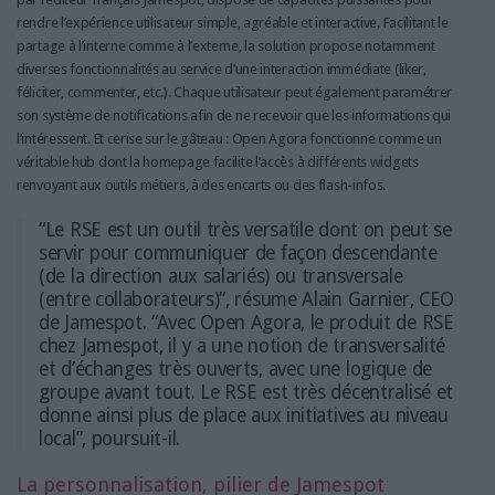
rendre l’expérience utilisateur simple, agréable et interactive. Facilitant le
partage à l’interne comme à l’externe, la solution propose notamment
diverses fonctionnalités au service d’une interaction immédiate (liker,
féliciter, commenter, etc.). Chaque utilisateur peut également paramétrer
son système de notifications afin de ne recevoir que les informations qui
l’intéressent. Et cerise sur le gâteau : Open Agora fonctionne comme un
véritable hub dont la homepage facilite l’accès à différents widgets
renvoyant aux outils métiers, à des encarts ou des flash-infos.
“Le RSE est un outil très versatile dont on peut se
servir pour communiquer de façon descendante
(de la direction aux salariés) ou transversale
(entre collaborateurs)”, résume Alain Garnier, CEO
de Jamespot. “Avec Open Agora, le produit de RSE
chez Jamespot, il y a une notion de transversalité
et d’échanges très ouverts, avec une logique de
groupe avant tout. Le RSE est très décentralisé et
donne ainsi plus de place aux initiatives au niveau
local”, poursuit-il.
La personnalisation, pilier de Jamespot