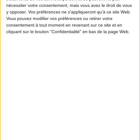
nécessiter votre consentement, mais vous avez le droit de vous
y opposer. Vos préférences ne s'appliqueront qu’à ce site Web.
À LIRE SUR ARCHIMAG
Vous pouvez modifier vos préférences ou retirer votre
consentement à tout moment en revenant sur ce site et en
Vers une suite collaborative sécurisée pour la
cliquant sur le bouton "Confidentialité" en bas de la page Web.
filière de défense européenne
OrangeLogic Executive Experience : image,
influence et performance, le 30 juin à Lille
Jalios dévoile une nouvelle version de sa suite
collaborative