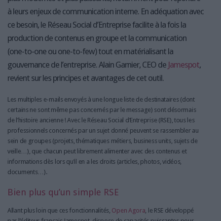
à leurs enjeux de communication interne. En adéquation avec
ce besoin, le Réseau Social d’Entreprise facilite à la fois la
production de contenus en groupe et la communication
(one-to-one ou one-to-few) tout en matérialisant la
gouvernance de l’entreprise. Alain Garnier, CEO de
Jamespot
,
revient sur les principes et avantages de cet outil.
Les multiples e-mails envoyés à une longue liste de destinataires (dont
certains ne sont même pas concernés par le message) sont désormais
de l’histoire ancienne ! Avec le Réseau Social d’Entreprise (RSE), tous les
professionnels concernés par un sujet donné peuvent se rassembler au
sein de groupes (projets, thématiques métiers, business units, sujets de
veille…), que chacun peut librement alimenter avec des contenus et
informations dès lors qu’il en a les droits (articles, photos, vidéos,
documents…).
Bien plus qu’un simple RSE
Allant plus loin que ces fonctionnalités,
Open Agora
, le RSE développé
par l’éditeur français Jamespot, dispose de capacités puissantes pour