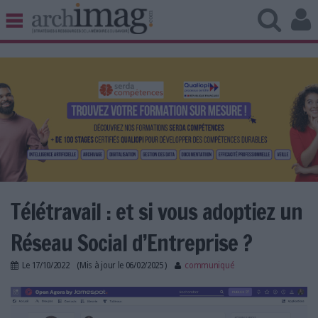
BIBLIOTHÈQUE ÉDITION
ARCHIVES PATRIMOINE
VEILLE DOCUMENTATION
DÉMAT CLOUD
UNIVERS DATA
TRAVAIL COLLABORATIF
VIE NUMÉRIQUE
NUMÉRIQUE RESPONSABLE
Télétravail : et si vous adoptiez un
Réseau Social d’Entreprise ?
LES DOSSIERS
Le
17/10/2022
(Mis à jour le
06/02/2025
)
communiqué
LES NEWSLETTERS
jamespot-open-agora-reseau-social-entreprise-
LE MAGAZINE
teletravail-rse-transformation-digitale.jpg