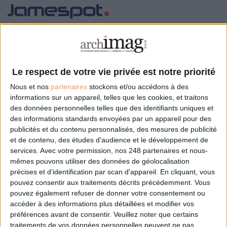
Contact
Jamespot
www.jamespot.com
info@jamespot.com
Le respect de votre vie privée est notre priorité
01 48 58 18 01
Nous et nos
partenaires
stockons et/ou accédons à des
informations sur un appareil, telles que les cookies, et traitons
des données personnelles telles que des identifiants uniques et
des informations standards envoyées par un appareil pour des
publicités et du contenu personnalisés, des mesures de publicité
et de contenu, des études d'audience et le développement de
0 Commentaire
services.
Avec votre permission, nos 248 partenaires et nous-
mêmes pouvons utiliser des données de géolocalisation
Réseau Social D'entreprise (RSE)
Digital Workplace
Jamespot
précises et d’identification par scan d'appareil. En cliquant, vous
pouvez consentir aux traitements décrits précédemment. Vous
pouvez également refuser de donner votre consentement ou
accéder à des informations plus détaillées et modifier vos
Connectez-vous
ou
inscrivez-vous
pour publier un commentaire
préférences avant de consentir.
Veuillez noter que certains
traitements de vos données personnelles peuvent ne pas