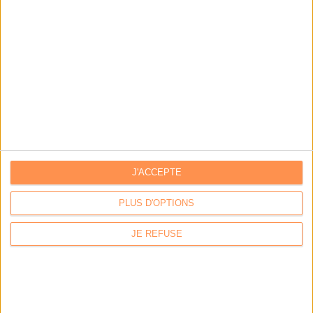
IA génératives : cas d’usage et retours d’expérience
Archivage physique et électronique : enjeux, méthodes et
outils
Stratégie data : tirez profit de l’intelligence des
données
J'ACCEPTE
LES DERNIÈRES PARUTIONS
PLUS D'OPTIONS
JE REFUSE