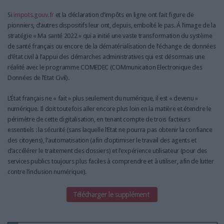
Si
impots.gouv.fr
et la déclaration d’impôts en ligne ont fait figure de
pionniers, d’autres dispositifs leur ont, depuis, emboîté le pas. Á l’image de la
stratégie « Ma santé 2022 » qui a initié une vaste transformation du système
de santé français ou encore de la dématérialisation de l’échange de données
d’état civil à l’appui des démarches administratives qui est désormais une
réalité avec le programme COMEDEC (COMmunication Electronique des
Données de l’Etat Civil).
L’État français ne « fait » plus seulement du numérique, il est « devenu »
numérique. Il doit toutefois aller encore plus loin en la matière et étendre le
périmètre de cette digitalisation, en tenant compte de trois facteurs
essentiels : la sécurité (sans laquelle l’Etat ne pourra pas obtenir la confiance
des citoyens), l’automatisation (afin d’optimiser le travail des agents et
d’accélérer le traitement des dossiers) et l’expérience utilisateur (pour des
services publics toujours plus faciles à comprendre et à utiliser, afin de lutter
contre l’inclusion numérique).
Télécharger le supplément