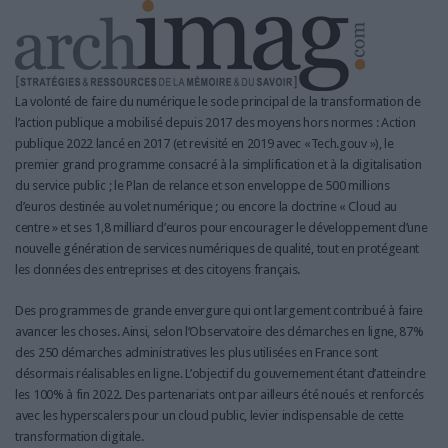
LES GUIDES PRATIQUES
LES BASES DE DONNÉES
L'ESPACE EMPLOI
L'AGENDA
La volonté de faire du numérique le socle principal de la transformation de
L'ANNUAIRE DES ACTEURS
l’action publique a mobilisé depuis 2017 des moyens hors normes : Action
publique 2022 lancé en 2017 (et revisité en 2019 avec «Tech.gouv »), le
LES LIVRES BLANCS
premier grand programme consacré à la simplification et à la digitalisation
LES SUPPLÉMENTS
du service public ; le Plan de relance et son enveloppe de 500 millions
d’euros destinée au volet numérique ; ou encore la doctrine « Cloud au
NOS OFFRES D'ABONNEMENTS
centre » et ses 1,8 milliard d’euros pour encourager le développement d’une
nouvelle génération de services numériques de qualité, tout en protégeant
les données des entreprises et des citoyens français.
Des programmes de grande envergure qui ont largement contribué à faire
avancer les choses. Ainsi, selon l’Observatoire des démarches en ligne, 87%
des 250 démarches administratives les plus utilisées en France sont
désormais réalisables en ligne. L’objectif du gouvernement étant d’atteindre
les 100% à fin 2022. Des partenariats ont par ailleurs été noués et renforcés
avec les hyperscalers pour un cloud public, levier indispensable de cette
transformation digitale.