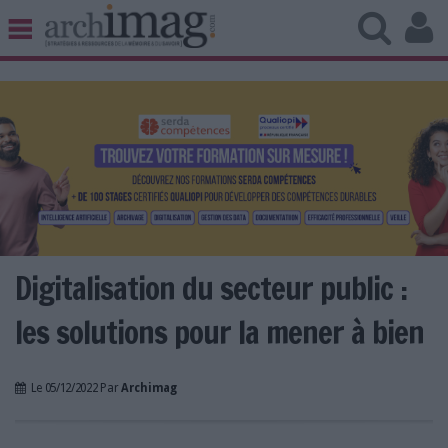
BIBLIOTHÈQUE ÉDITION
ARCHIVES PATRIMOINE
VEILLE DOCUMENTATION
DÉMAT CLOUD
UNIVERS DATA
TRAVAIL COLLABORATIF
VIE NUMÉRIQUE
NUMÉRIQUE RESPONSABLE
Digitalisation du secteur public :
les solutions pour la mener à bien
LES DOSSIERS
Le 05/12/2022 Par
Archimag
LES NEWSLETTERS
LE MAGAZINE