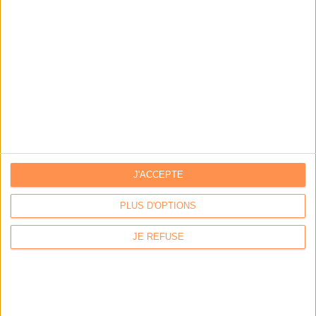
Coexel : Libérez le potentiel de la Veille avec l’IA
Générative - Edition 2026
Archimag : Facturation électronique : le plan d’action
opérationnel pour septembre 2026
Bibliotheca : Révolutionner la bibliothèque : vers un
tiers-lieu plus ouvert, accessible et autonome
L'ANNUAIRE DES ACTEURS
J'ACCEPTE
PLUS D'OPTIONS
JE REFUSE