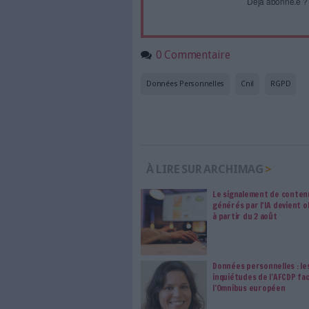
Accédez gratui
a
Abonnez-vous 
Les abonnements d'Arch
internet. Retrouvez to
les abonné·es Intégral,
qui vous accompagne dan
de l'information, ges
Le respect de votre 
traitements de vos
consentement. Vos pré
modifier vos préférence