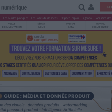
Vie numérique
tters
Le Magazine
Les Guides pratiques
Les Bases de données
L'Esp
ARCHIVES
VEILLE
DÉMAT
ATRIMOINE
DOCUMENTATION
CLOUD
Publicité