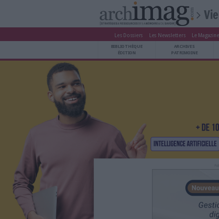
Les Dossiers
Les Newsle
BIBLIOTHÈQUE ÉDITION
BIBLIOTHÈQUE
ARCHIVES PATRIMOINE
ÉDITION
P
VEILLE DOCUMENTATION
DÉMAT CLOUD
UNIVERS DATA
TRAVAIL COLLABORATIF
VIE NUMÉRIQUE
NUMÉRIQUE RESPONSABLE
LES DOSSIERS