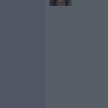
0 Commentaire
Données Personnelles
C
À LIRE SUR ARCHI
Le signa
générés p
à partir 