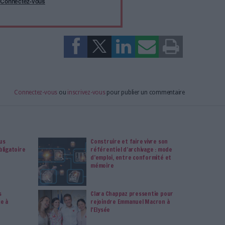
tement à Archimag (hors articles abonné·es) en
cceptant l'utilisation des cookies...
ou
à Archimag et profitez de tous les avantages.
imag vous donnent un accès exclusif à l'ensemble du site
us vos magazines au format PDF, vos guides pratiques pour
 mais aussi 10 ans d'archives. Archimag, c'est le magazine
s votre transformation digitale : dématérialisation, droit
tion documentaire, bibliothèques, archivage électronique,
data, intelligence artificielle...
vie privée est notre priorité. Veuillez noter que certains
 données personnelles peuvent ne pas nécessiter votre
férences ne s'appliqueront qu'à ce site Web. Vous pouvez
s en vous abonnant sur ce site web ou en consultant notre
politique de confidentialité.