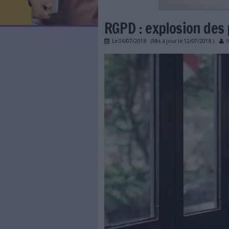
LES NEWSLETTERS
LE MAGAZINE
LES GUIDES PRATIQUES
LES BASES DE DONNÉES
L'ESPACE EMPLOI
L'AGENDA
RGPD : explos
L'ANNUAIRE DES ACTEURS
LES LIVRES BLANCS
Le
06/07/2018
(Mis à jour l
LES SUPPLÉMENTS
rgpd_plaintescnil.jpg
NOS OFFRES D'ABONNEMENTS