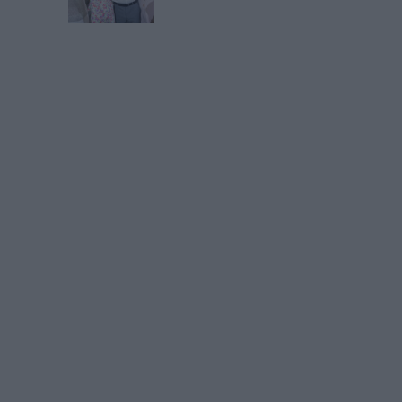
Déjà abonné.e ?
Connectez-vous
nil
RGPD
Connectez-vous
ou
inscrivez-vous
pour publi
MAG
lement de contenus
Construire et fa
ar l'IA devient obligatoire
référentiel d’ar
du 2 août
d’emploi, entre
mémoire