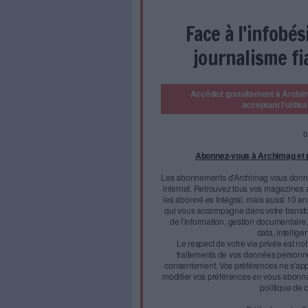
La Cnil enregistre un record de 
Depuis l'entrée en vigu
données le 25 mai dernier
doublement par rapport 
Les internautes n'ont pas a
après l'entrée en vigueur du
Face à 
journal