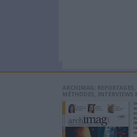
Données p
inquiétud
l’Omnibu