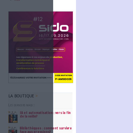
Abonnez-vous
NOUS SUIVRE
Facebook
Twitter
Linkedin
RSS