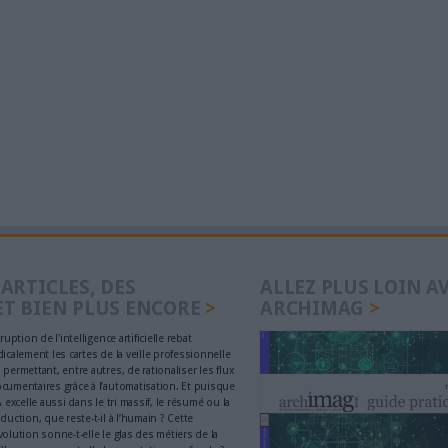
ersonnelles : les
Clara Chappaz p
es de l’AFCDP face à
rejoindre Emman
s européen
l'Elysée