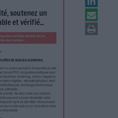
plaintes (Reggy Lex / Reshot)
eur du Règlement européen sur la protection des
, la Cnil a reçu près de 1 000 plaintes soit un
à l'année dernière.
ttendu longtemps pour s'emparer du RGPD ! Moins de deux mois
 nouveau Règlement européen sur la protection
l'infobésité, soutenez un
isme fiable et vérifié...