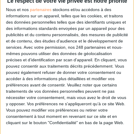
Le respect de votre vie privée est notre priorité
Nous et nos
partenaires
stockons et/ou accédons à des
informations sur un appareil, telles que les cookies, et traitons
Les derniers guides :
des données personnelles telles que des identifiants uniques et
IA génératives : cas d’usage et retours d’expérience
des informations standards envoyées par un appareil pour des
publicités et du contenu personnalisés, des mesures de publicité
et de contenu, des études d'audience et le développement de
services.
Avec votre permission, nos 248 partenaires et nous-
Archivage physique et électronique : enjeux, méthodes et
outils
mêmes pouvons utiliser des données de géolocalisation
précises et d’identification par scan d'appareil. En cliquant, vous
pouvez consentir aux traitements décrits précédemment. Vous
Stratégie data : tirez profit de l’intelligence des
données
pouvez également refuser de donner votre consentement ou
accéder à des informations plus détaillées et modifier vos
préférences avant de consentir.
Veuillez noter que certains
traitements de vos données personnelles peuvent ne pas
LES DERNIÈRES PARUTIONS
nécessiter votre consentement, mais vous avez le droit de vous
y opposer. Vos préférences ne s'appliqueront qu’à ce site Web.
Vous pouvez modifier vos préférences ou retirer votre
consentement à tout moment en revenant sur ce site et en
cliquant sur le bouton "Confidentialité" en bas de la page Web.