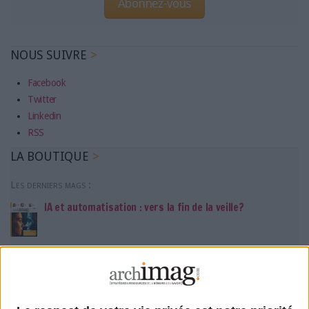
Abonnez-vous
NOUS SUIVRE
Facebook
Twitter
Linkedin
RSS
LA BOUTIQUE
Les derniers mags :
IA et automatisation : vers la fin de la veille?
Bibliothèques : comment survivre face aux pressions?
DSI du secteur public : le pivot de la transformation