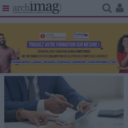
BIBLIOTHÈQUE ÉDITION
ARCHIVES PATRIMOINE
VEILLE DOCUMENTATION
DÉMAT CLOUD
UNIVERS DATA
TRAVAIL COLLABORATIF
VIE NUMÉRIQUE
NUMÉRIQUE RESPONSABLE
LES DOSSIERS
LES NEWSLETTERS
LE MAGAZINE