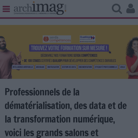
BIBLIOTHÈQUE ÉDITION
ARCHIVES PATRIMOINE
VEILLE DOCUMENTATION
DÉMAT CLOUD
UNIVERS DATA
TRAVAIL COLLABORATIF
VIE NUMÉRIQUE
NUMÉRIQUE RESPONSABLE
Professionnels de la
dématérialisation, des data et de
LES DOSSIERS
la transformation numérique,
LES NEWSLETTERS
voici les grands salons et
LE MAGAZINE