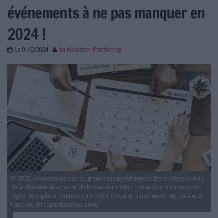
LES GUIDES PRATIQUES
événements à ne pas manquer en
LES BASES DE DONNÉES
2024 !
L'ESPACE EMPLOI
L'AGENDA
Le
01/02/2024
La rédaction d'Archimag
L'ANNUAIRE DES ACTEURS
dematerialisation-data-cloud-evenement-salon-
LES LIVRES BLANCS
2022.jpg
LES SUPPLÉMENTS
NOS OFFRES D'ABONNEMENTS
En 2023, ne manquez pas les grands rassemblements des professionnels
de la dématérialisation et de la transformation numérique ! Documation,
Digital Workplace, Santexpo, Fic 2023, Cloud et Data Center, Big Data et AI
Paris, etc, (Freepik/Rawpixel.com)