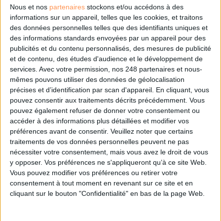
Nous et nos
partenaires
stockons et/ou accédons à des
Le salon des professionnels pour lesquels l’information est un élément
informations sur un appareil, telles que les cookies, et traitons
stratégique dans
des données personnelles telles que des identifiants uniques et
des informations standards envoyées par un appareil pour des
publicités et du contenu personnalisés, des mesures de publicité
et de contenu, des études d'audience et le développement de
Face à l'infobésité,
services.
Avec votre permission, nos 248 partenaires et nous-
mêmes pouvons utiliser des données de géolocalisation
soutenez un journalisme
précises et d’identification par scan d'appareil. En cliquant, vous
pouvez consentir aux traitements décrits précédemment. Vous
fiable et vérifié...
pouvez également refuser de donner votre consentement ou
accéder à des informations plus détaillées et modifier vos
préférences avant de consentir.
Veuillez noter que certains
traitements de vos données personnelles peuvent ne pas
Accédez gratuitement à Archimag (hors
nécessiter votre consentement, mais vous avez le droit de vous
articles abonné·es) en acceptant l'utilisation
y opposer. Vos préférences ne s'appliqueront qu’à ce site Web.
des cookies...
Vous pouvez modifier vos préférences ou retirer votre
consentement à tout moment en revenant sur ce site et en
ou
cliquant sur le bouton "Confidentialité" en bas de la page Web.
Abonnez-vous à Archimag et profitez de tous les
avantages.