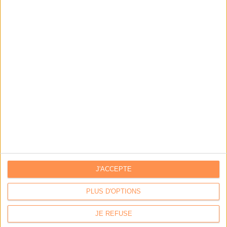
J'ACCEPTE
PLUS D'OPTIONS
Calico : IA générative locale : vers une gestion de
JE REFUSE
l’information plus intelligente et souveraine