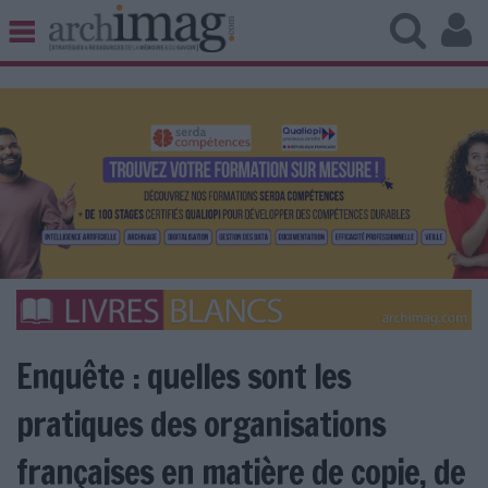
BIBLIOTHÈQUE ÉDITION
ARCHIVES PATRIMOINE
VEILLE DOCUMENTATION
DÉMAT CLOUD
UNIVERS DATA
TRAVAIL COLLABORATIF
VIE NUMÉRIQUE
NUMÉRIQUE RESPONSABLE
Enquête : quelles sont les
LES DOSSIERS
pratiques des organisations
LES NEWSLETTERS
françaises en matière de copie, de
LE MAGAZINE