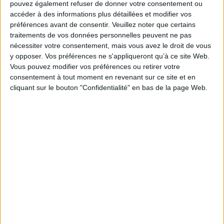
pouvez également refuser de donner votre consentement ou
Votre société
*
accéder à des informations plus détaillées et modifier vos
préférences avant de consentir.
Veuillez noter que certains
traitements de vos données personnelles peuvent ne pas
nécessiter votre consentement, mais vous avez le droit de vous
Code postal
*
y opposer. Vos préférences ne s'appliqueront qu’à ce site Web.
Vous pouvez modifier vos préférences ou retirer votre
consentement à tout moment en revenant sur ce site et en
Pays
*
cliquant sur le bouton "Confidentialité" en bas de la page Web.
Quelle est la tranche d’effectif de votre entreprise ?
*
Avez-vous un projet ?
*
Je souhaite télécharger ce document, et suis informé que les
informations seront accessibles à Archimag, ou à ses
partenaires qui pourront éventuellement me contacter ou