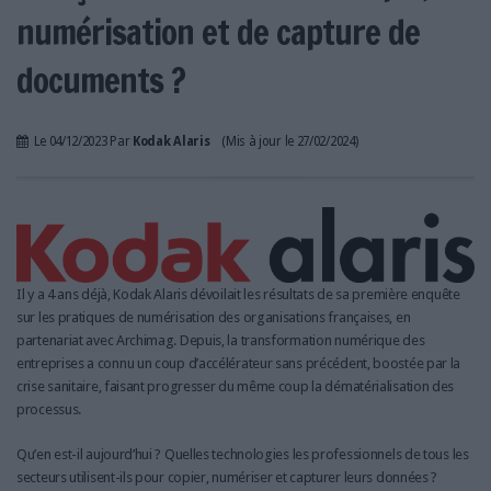
LES GUIDES PRATIQUES
numérisation et de capture de
LES BASES DE DONNÉES
documents ?
L'ESPACE EMPLOI
L'AGENDA
L'ANNUAIRE DES ACTEURS
Le 04/12/2023 Par
Kodak Alaris
(Mis à jour le 27/02/2024)
LES LIVRES BLANCS
LES SUPPLÉMENTS
NOS OFFRES D'ABONNEMENTS
Il y a 4 ans déjà, Kodak Alaris dévoilait les résultats de sa première enquête
sur les pratiques de numérisation des organisations françaises, en
partenariat avec Archimag. Depuis, la transformation numérique des
entreprises a connu un coup d’accélérateur sans précédent, boostée par la
crise sanitaire, faisant progresser du même coup la dématérialisation des
processus.
Qu’en est-il aujourd’hui ? Quelles technologies les professionnels de tous les
secteurs utilisent-ils pour copier, numériser et capturer leurs données ?