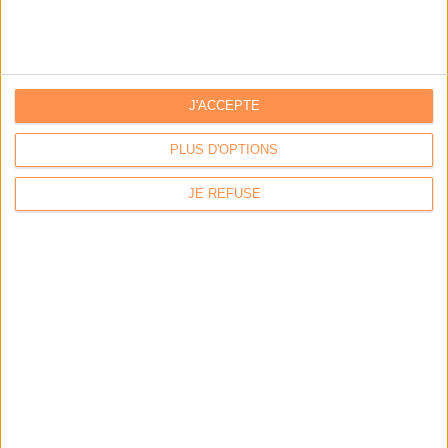
J'ACCEPTE
PLUS D'OPTIONS
JE REFUSE
Youdoc
Logiciel de gestion de contenu (ECM/WCM)
BUZZ
Vous avez partagé
Vous avez aimé
Le Conservatoire des Archives et des Mémoires LGBT lance
un appel...
Par:
Clémence Jost