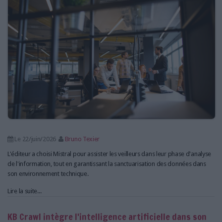
LES GUIDES PRATIQUES
LES BASES DE DONNÉES
L'ESPACE EMPLOI
L'AGENDA
L'ANNUAIRE DES ACTEURS
LES LIVRES BLANCS
LES SUPPLÉMENTS
NOS OFFRES D'ABONNEMENTS
Le 22/juin/2026
Bruno Texier
L'éditeur a choisi Mistral pour assister les veilleurs dans leur phase d'analyse
de l'information, tout en garantissant la sanctuarisation des données dans
son environnement technique.
Lire la suite...
KB Crawl intègre l'intelligence artificielle dans son