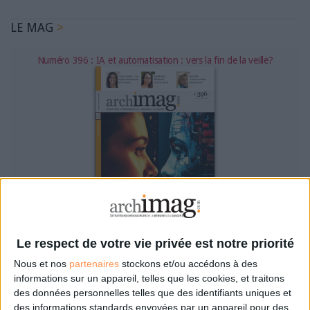
LE MAG
Numéro 396 : IA et automatisation : vers la fin de la veille?
Abonnez-vous
Le respect de votre vie privée est notre priorité
Nous et nos
partenaires
stockons et/ou accédons à des
informations sur un appareil, telles que les cookies, et traitons
NOUS SUIVRE
des données personnelles telles que des identifiants uniques et
des informations standards envoyées par un appareil pour des