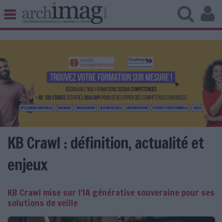
BIBLIOTHÈQUE ÉDITION
ARCHIVES PATRIMOINE
VEILLE DOCUMENTATION
DÉMAT CLOUD
UNIVERS DATA
TRAVAIL COLLABORATIF
VIE NUMÉRIQUE
NUMÉRIQUE RESPONSABLE
KB Crawl : définition, actualité et
enjeux
LES DOSSIERS
KB Crawl mise sur l'IA générative souveraine pour ses
LES NEWSLETTERS
solutions de veille
LE MAGAZINE