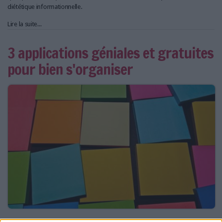
diététique informationnelle.
Lire la suite...
3 applications géniales et gratuites
pour bien s'organiser