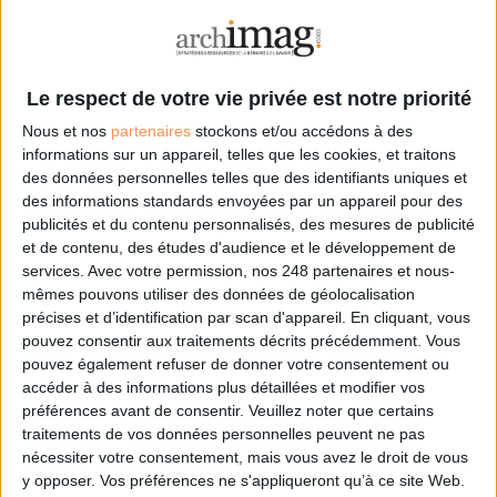
Le 20/oct/2016
Clémence Jost
Difficile de jongler entre les différents projets qu'on vous a confiés ? Vous
vous emmêlez les pinceaux dans vos carnets de notes ? Vous n'arrivez plus à
gérer efficacement votre vie au bureau et votre vie perso ? Il est révolu, l'âge
Le respect de votre vie privée est notre priorité
de pierre et des milliers de post-it ! Voici...
Nous et nos
partenaires
stockons et/ou accédons à des
informations sur un appareil, telles que les cookies, et traitons
Lire la suite...
des données personnelles telles que des identifiants uniques et
des informations standards envoyées par un appareil pour des
LE MAG
publicités et du contenu personnalisés, des mesures de publicité
et de contenu, des études d'audience et le développement de
Numéro 396 : IA et automatisation : vers la fin de la veille?
services.
Avec votre permission, nos 248 partenaires et nous-
mêmes pouvons utiliser des données de géolocalisation
précises et d’identification par scan d'appareil. En cliquant, vous
pouvez consentir aux traitements décrits précédemment. Vous
pouvez également refuser de donner votre consentement ou
accéder à des informations plus détaillées et modifier vos
préférences avant de consentir.
Veuillez noter que certains
traitements de vos données personnelles peuvent ne pas
nécessiter votre consentement, mais vous avez le droit de vous
y opposer. Vos préférences ne s'appliqueront qu’à ce site Web.