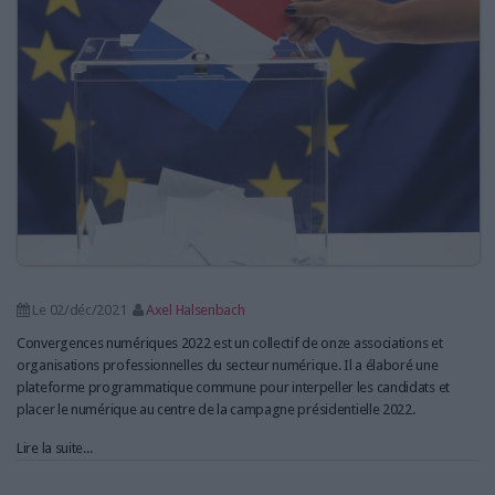
LES GUIDES PRATIQUES
LES BASES DE DONNÉES
L'ESPACE EMPLOI
L'AGENDA
L'ANNUAIRE DES ACTEURS
LES LIVRES BLANCS
LES SUPPLÉMENTS
NOS OFFRES D'ABONNEMENTS
Le 02/déc/2021
Axel Halsenbach
Convergences numériques 2022 est un collectif de onze associations et
organisations professionnelles du secteur numérique. Il a élaboré une
plateforme programmatique commune pour interpeller les candidats et
placer le numérique au centre de la campagne présidentielle 2022.
Lire la suite...