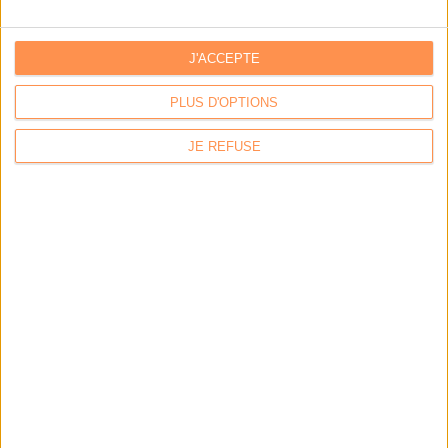
Archimag : Facturation électronique : le plan d’action
opérationnel pour septembre 2026
Bibliotheca : Révolutionner la bibliothèque : vers un
J'ACCEPTE
tiers-lieu plus ouvert, accessible et autonome
PLUS D'OPTIONS
L'ANNUAIRE DES ACTEURS
JE REFUSE
ACTIVO