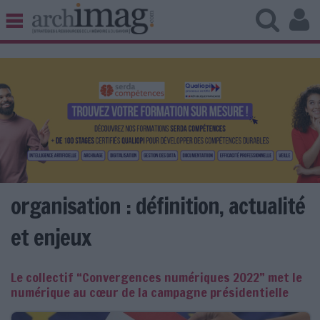
BIBLIOTHÈQUE ÉDITION
ARCHIVES PATRIMOINE
VEILLE DOCUMENTATION
DÉMAT CLOUD
UNIVERS DATA
TRAVAIL COLLABORATIF
VIE NUMÉRIQUE
NUMÉRIQUE RESPONSABLE
organisation : définition, actualité
et enjeux
LES DOSSIERS
Le collectif “Convergences numériques 2022” met le
LES NEWSLETTERS
numérique au cœur de la campagne présidentielle
LE MAGAZINE