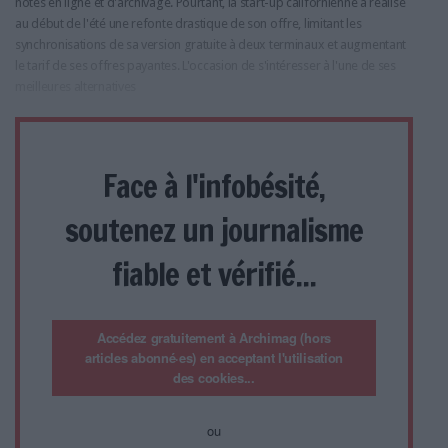
notes en ligne et d'archivage. Pourtant, la start-up californienne a réalisé
au début de l'été une refonte drastique de son offre, limitant les
synchronisations de sa version gratuite à deux terminaux et augmentant
le tarif de ses offres payantes. L'occasion de s'intéresser à l'une de ses
meilleures alternatives
Face à l'infobésité,
soutenez un journalisme
fiable et vérifié...
Accédez gratuitement à Archimag (hors
articles abonné·es) en acceptant l'utilisation
des cookies...
ou