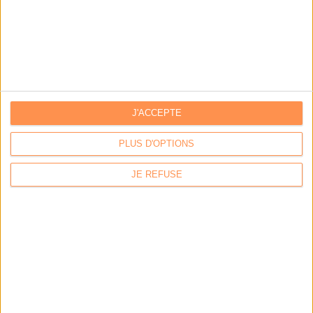
Les derniers guides :
IA génératives : cas d’usage et retours d’expérience
Archivage physique et électronique : enjeux, méthodes et
outils
J'ACCEPTE
Stratégie data : tirez profit de l’intelligence des
données
PLUS D'OPTIONS
JE REFUSE
LES DERNIÈRES PARUTIONS