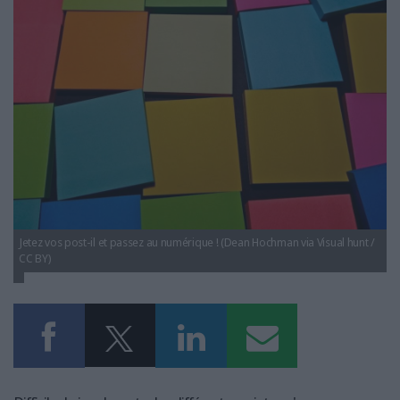
LES GUIDES PRATIQUES
LES BASES DE DONNÉES
L'ESPACE EMPLOI
L'AGENDA
L'ANNUAIRE DES ACTEURS
LES LIVRES BLANCS
LES SUPPLÉMENTS
NOS OFFRES D'ABONNEMENTS
Jetez vos post-il et passez au numérique ! (Dean Hochman via Visual hunt /
CC BY)