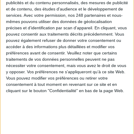
publicités et du contenu personnalisés, des mesures de publicité
et de contenu, des études d'audience et le développement de
services.
Avec votre permission, nos 248 partenaires et nous-
Sur le même sujet:
mêmes pouvons utiliser des données de géolocalisation
3 correcteurs orthographiques gratuits au banc d'essai
précises et d’identification par scan d'appareil. En cliquant, vous
4 applications gratuites pour retoucher vos photos comme un pro
pouvez consentir aux traitements décrits précédemment. Vous
3 outils indispensables et gratuits pour améliorer vos performances sur
pouvez également refuser de donner votre consentement ou
Twitter
accéder à des informations plus détaillées et modifier vos
Scrollitelling : 3 applications de webdocumentaire au banc d'essai
préférences avant de consentir.
Veuillez noter que certains
traitements de vos données personnelles peuvent ne pas
nécessiter votre consentement, mais vous avez le droit de vous
y opposer. Vos préférences ne s'appliqueront qu’à ce site Web.
0 Commentaire
Vous pouvez modifier vos préférences ou retirer votre
consentement à tout moment en revenant sur ce site et en
cliquant sur le bouton "Confidentialité" en bas de la page Web.
Organisation
Application
Outils
Connectez-vous
ou
inscrivez-vous
pour publier un commentaire