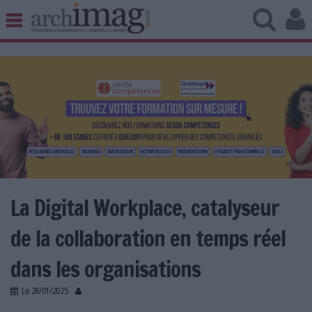
BIBLIOTHÈQUE ÉDITION
ARCHIVES PATRIMOINE
VEILLE DOCUMENTATION
DÉMAT CLOUD
UNIVERS DATA
TRAVAIL COLLABORATIF
VIE NUMÉRIQUE
NUMÉRIQUE RESPONSABLE
La Digital Workplace, catalyseur
de la collaboration en temps réel
LES DOSSIERS
dans les organisations
LES NEWSLETTERS
Le
28/01/2025
LE MAGAZINE