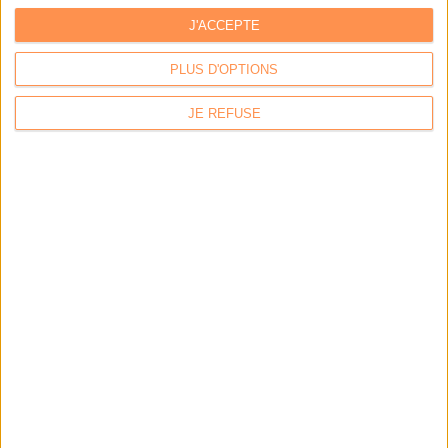
J'ACCEPTE
PLUS D'OPTIONS
JE REFUSE
Calico : IA générative locale : vers une gestion de
l’information plus intelligente et souveraine
Archimag : Stop au vrac numérique !
Archimag : Donnée produit : gouverner, enrichir, diffuser
et sécuriser un actif devenu stratégique
Coexel : Libérez le potentiel de la Veille avec l’IA
Générative - Edition 2026