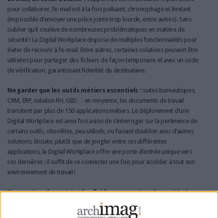
pour collaborer, l’e-mail est à la fois polluant, chronophage et limitant
(impossible d’envoyer une pièce jointe trop lourde, entre autres). Sans
oublier qu’il soulève de nombreuses problématiques en matière de
sécurité ! La Digital Workplace dispose de multiples fonctionnalités pour
éviter de recourir à l’e-mail. Entre autres, certaines solutions peuvent être
utilisées pour partager des fichiers de façon temporaire et avec un code
de vérification, garantissant l’identité du destinataire.
Ne garder que les outils métiers essentiels :
suites bureautiques,
CRM, ERP, solution RH, GED… en moyenne, les documents de travail
transitent par plus de 150 applications métiers. Le déploiement d’une
Digital Workplace est ainsi l’occasion de s’interroger sur la pertinence de
certains outils, obsolètes, peu utilisés, ou faisant doublon avec d’autres
solutions. Ensuite, plutôt que de jongler entre ces différentes
applications, la Digital Workplace offre une porte d’entrée unique vers
ces dernières : il suffit de se connecter une fois pour accéder à tout son
environnement de travail !
Une gestion de projets plus fluide :
en centralisant l’ensemble des
documents de travail, contenus, données et outils métiers au sein d’une
même plateforme, la Digital Workplace offre une vision d’ensemble sur