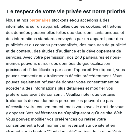
l’avancée des projets. Il est même possible de mettre en place des
dashboards ou de recourir à des fonctionnalités de datavisualisation afin
Le respect de votre vie privée est notre priorité
d’identifier les étapes des processus métiers qui nécessiteraient d’être
Nous et nos
partenaires
stockons et/ou accédons à des
optimisées.
informations sur un appareil, telles que les cookies, et traitons
des données personnelles telles que des identifiants uniques et
Vous pouvez dès à présent télécharger gratuitement le supplément
des informations standards envoyées par un appareil pour des
"Outils collaboratifs : le grand saut" en cliquant ici !
publicités et du contenu personnalisés, des mesures de publicité
et de contenu, des études d'audience et le développement de
services.
Avec votre permission, nos 248 partenaires et nous-
mêmes pouvons utiliser des données de géolocalisation
précises et d’identification par scan d'appareil. En cliquant, vous
pouvez consentir aux traitements décrits précédemment. Vous
pouvez également refuser de donner votre consentement ou
0 Commentaire
accéder à des informations plus détaillées et modifier vos
préférences avant de consentir.
Veuillez noter que certains
Outils Collaboratifs
Collaboration
Digital Workplace
traitements de vos données personnelles peuvent ne pas
nécessiter votre consentement, mais vous avez le droit de vous
y opposer. Vos préférences ne s'appliqueront qu’à ce site Web.
Vous pouvez modifier vos préférences ou retirer votre
Connectez-vous
ou
inscrivez-vous
pour publier un commentaire
consentement à tout moment en revenant sur ce site et en
cliquant sur le bouton "Confidentialité" en bas de la page Web.