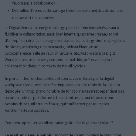
favorisant la collaboration ;
Difficultés d’accès et de partage (interne et externe) des documents
de travail et des données.
La Digital Workplace intègre un large panel de fonctionnalités visant à
fluidifier la collaboration, aussi bien interne qu’externe : réseau social
d’entreprise, intranet, messagerie instantanée, outils gestion de projet ou
de tâches, versioning de documents, tableau blanc virtuel,
visioconférence, salle de réunion virtuelle, etc. Multi-device, la Digital
Workplace est accessible y compris en mobilité, préservant ainsi la
collaboration dans un contexte de travail hybride.
Important : les fonctionnalités collaboratives offertes par la digital
workplace constituent un critère important dans le choix de la solution
déployée. Un trop grand nombre de fonctionnalités n’est cependant pas
recommandé : la plateforme retenue doit avant tout répondre aux
besoins de ses utilisateurs finaux, qui n’utiliseront pas toutes les
fonctionnalités proposées.
Comment optimiser la collaboration grâce à la digital workplace ?
Le mail, un canal à bannir :
support de communication le plus utilisé