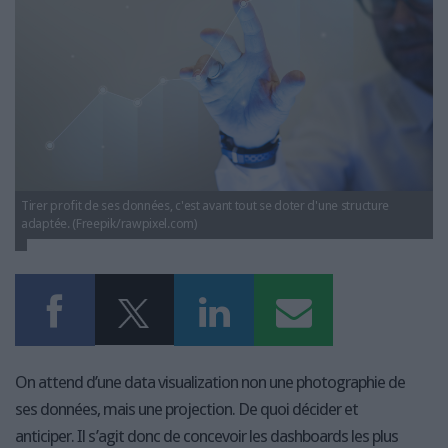
LES GUIDES PRATIQUES
LES BASES DE DONNÉES
L'ESPACE EMPLOI
L'AGENDA
L'ANNUAIRE DES ACTEURS
LES LIVRES BLANCS
LES SUPPLÉMENTS
Tirer profit de ses données, c'est avant tout se doter d'une structure
NOS OFFRES D'ABONNEMENTS
adaptée. (Freepik/rawpixel.com)
On attend d’une data visualization non une photographie de
ses données, mais une projection. De quoi décider et
anticiper. Il s’agit donc de concevoir les dashboards les plus