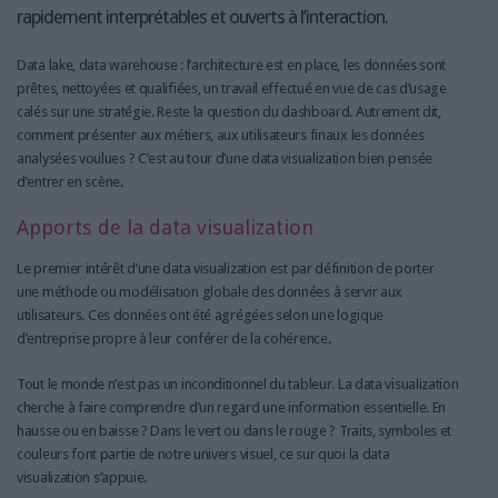
rapidement interprétables et ouverts à l’interaction.
Data lake, data warehouse : l’architecture est en place, les données sont
prêtes, nettoyées et qualifiées, un travail effectué en vue de cas d’usage
calés sur une stratégie. Reste la question du dashboard. Autrement dit,
comment présenter aux métiers, aux utilisateurs finaux les données
analysées voulues ? C’est au tour d’une data visualization bien pensée
d’entrer en scène.
Apports de la data visualization
Le premier intérêt d’une data visualization est par définition de porter
une méthode ou modélisation globale des données à servir aux
utilisateurs. Ces données ont été agrégées selon une logique
d’entreprise propre à leur conférer de la cohérence.
Tout le monde n’est pas un inconditionnel du tableur. La data visualization
cherche à faire comprendre d’un regard une information essentielle. En
hausse ou en baisse ? Dans le vert ou dans le rouge ? Traits, symboles et
couleurs font partie de notre univers visuel, ce sur quoi la data
visualization s’appuie.