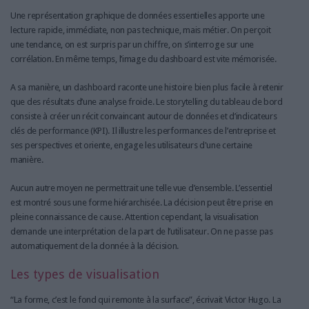
Une représentation graphique de données essentielles apporte une
lecture rapide, immédiate, non pas technique, mais métier. On perçoit
une tendance, on est surpris par un chiffre, on s’interroge sur une
corrélation. En même temps, l’image du dashboard est vite mémorisée.
A sa manière, un dashboard raconte une histoire bien plus facile à retenir
que des résultats d’une analyse froide. Le storytelling du tableau de bord
consiste à créer un récit convaincant autour de données et d’indicateurs
clés de performance (KPI). Il illustre les performances de l’entreprise et
ses perspectives et oriente, engage les utilisateurs d'une certaine
manière.
Aucun autre moyen ne permettrait une telle vue d’ensemble. L’essentiel
est montré sous une forme hiérarchisée. La décision peut être prise en
pleine connaissance de cause. Attention cependant, la visualisation
demande une interprétation de la part de l’utilisateur. On ne passe pas
automatiquement de la donnée à la décision.
Les types de visualisation
“La forme, c’est le fond qui remonte à la surface”, écrivait Victor Hugo. La