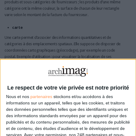
produits et sous-catégories de fournisseurs ; les produits d’une même
catégorie ont la même couleur, la surface de chacun de leur rectangle
varie selon le montant de la facture du fournisseur.
carte
Une carte permet d’associer des informations quantitatives et de
catégories à des emplacements spatiaux. Elle suppose de disposer de
coordonnées cartographiques (géocodage), par exemple un code
postal. Exemple d’utilisation : pour visualiser la localisation de ses
magasins et leurs zones de clientèles.
chronologie (“time line”)
Une chronologie permet de situer des données sur une ligne de temps.
Le respect de votre vie privée est notre priorité
L’une de ses variantes (qui est aussi une forme de graphique) est le
Nous et nos
partenaires
stockons et/ou accédons à des
diagramme de Gantt, bien connu des managers et planificateurs. En
informations sur un appareil, telles que les cookies, et traitons
gestion de projet, cet outil permet de visualiser dans le temps les
des données personnelles telles que des identifiants uniques et
diverses tâches planifiées.
des informations standards envoyées par un appareil pour des
publicités et du contenu personnalisés, des mesures de publicité
arborescence hiérarchique
et de contenu, des études d'audience et le développement de
Dans une arborescence hiérarchique, les données sont organisées sous
services.
Avec votre permission, nos 248 partenaires et nous-