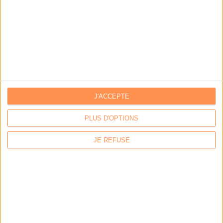
J'ACCEPTE
PLUS D'OPTIONS
JE REFUSE
LA BOUTIQUE
Les derniers mags :
IA et automatisation : vers la fin de la veille?