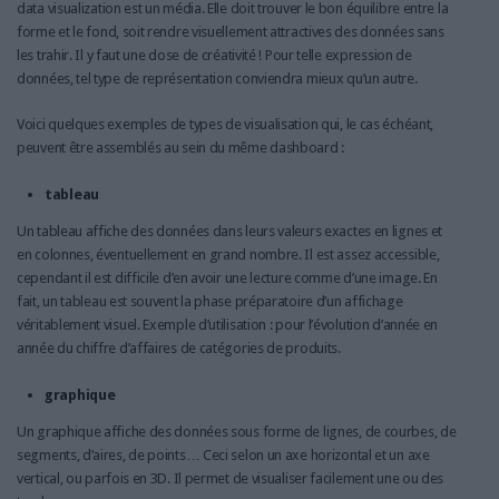
data visualization est un média. Elle doit trouver le bon équilibre entre la
forme et le fond, soit rendre visuellement attractives des données sans
les trahir. Il y faut une dose de créativité ! Pour telle expression de
données, tel type de représentation conviendra mieux qu’un autre.
Voici quelques exemples de types de visualisation qui, le cas échéant,
peuvent être assemblés au sein du même dashboard :
tableau
Un tableau affiche des données dans leurs valeurs exactes en lignes et
en colonnes, éventuellement en grand nombre. Il est assez accessible,
cependant il est difficile d’en avoir une lecture comme d’une image. En
fait, un tableau est souvent la phase préparatoire d’un affichage
véritablement visuel. Exemple d’utilisation : pour l’évolution d’année en
année du chiffre d’affaires de catégories de produits.
graphique
Un graphique affiche des données sous forme de lignes, de courbes, de
segments, d’aires, de points… Ceci selon un axe horizontal et un axe
vertical, ou parfois en 3D. Il permet de visualiser facilement une ou des