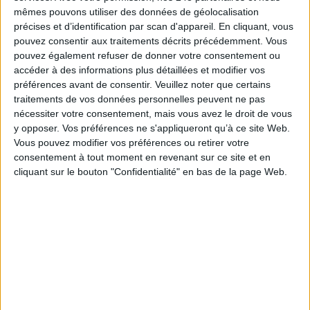
la forme d'un arbre qui établit une hiérarchie entre les éléments qui la
mêmes pouvons utiliser des données de géolocalisation
composent : chaque élément, sauf le premier, procède du précédent et
précises et d’identification par scan d'appareil. En cliquant, vous
peut en engendrer plusieurs autres.
pouvez consentir aux traitements décrits précédemment. Vous
Exemple d’utilisation : pour visualiser des gammes de produits et leurs
pouvez également refuser de donner votre consentement ou
sous-ensembles.
accéder à des informations plus détaillées et modifier vos
préférences avant de consentir.
Veuillez noter que certains
Texte !
traitements de vos données personnelles peuvent ne pas
nécessiter votre consentement, mais vous avez le droit de vous
Aussi belles soient ces visualisations, proposer du texte dans le
y opposer. Vos préférences ne s'appliqueront qu’à ce site Web.
dashboard pour éclairer un point particulier peut parfois être utile. Pas
Vous pouvez modifier vos préférences ou retirer votre
question de recopier un extrait de rapport - autant en donner le lien. Il
consentement à tout moment en revenant sur ce site et en
est possible de soumettre la source voulue à une intelligence artificielle et
cliquant sur le bouton "Confidentialité" en bas de la page Web.
elle en proposera automatiquement un résumé qui sera affiché.
Facile à créer, tester et comprendre
La composition d’un dashboard passe par deux critères de choix. Bien
sûr, d'une part, proposer une data visualization facile à comprendre
pour les utilisateurs - par nature, elle doit l’être - et facile à manipuler. En
effet, l’utilisateur n’est pas passif devant son écran. Pour interpréter ce
qu’il voit, en savoir plus, confirmer une intuition, chercher à expliquer une
donnée aberrante, il doit pouvoir “jouer” avec les données. Autrement