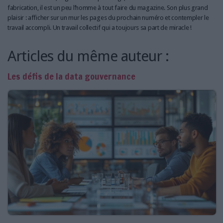
LES GUIDES PRATIQUES
fabrication, il est un peu l’homme à tout faire du magazine. Son plus grand
LES BASES DE DONNÉES
plaisir : afficher sur un mur les pages du prochain numéro et contempler le
travail accompli. Un travail collectif qui a toujours sa part de miracle !
L'ESPACE EMPLOI
L'AGENDA
Articles du même auteur :
L'ANNUAIRE DES ACTEURS
LES LIVRES BLANCS
Les défis de la data gouvernance
LES SUPPLÉMENTS
NOS OFFRES D'ABONNEMENTS