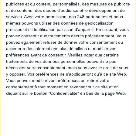
publicités et du contenu personnalisés, des mesures de publicité
Le 13/nov/2024
Michel Remize
et de contenu, des études d'audience et le développement de
Abonnés
Les serveurs débordent. On ne s’y retrouve pas et il faut mettre de
services.
Avec votre permission, nos 248 partenaires et nous-
l’ordre. Quoi de mieux qu’une intelligence artificielle, si possible générative,
mêmes pouvons utiliser des données de géolocalisation
pour résoudre ce vrac numérique ? Avec des approches parfois différentes,
précises et d’identification par scan d'appareil. En cliquant, vous
les éditeurs invitent à doser le recours à cette...
pouvez consentir aux traitements décrits précédemment. Vous
pouvez également refuser de donner votre consentement ou
Lire la suite...
accéder à des informations plus détaillées et modifier vos
préférences avant de consentir.
Veuillez noter que certains
Morgane Vanehuin, une archiviste très militante
traitements de vos données personnelles peuvent ne pas
nécessiter votre consentement, mais vous avez le droit de vous
y opposer. Vos préférences ne s'appliqueront qu’à ce site Web.
Vous pouvez modifier vos préférences ou retirer votre
consentement à tout moment en revenant sur ce site et en
cliquant sur le bouton "Confidentialité" en bas de la page Web.