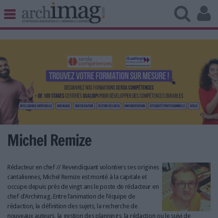
BIBLIOTHÈQUE ÉDITION
ARCHIVES PATRIMOINE
VEILLE DOCUMENTATION
DÉMAT CLOUD
UNIVERS DATA
TRAVAIL COLLABORATIF
VIE NUMÉRIQUE
NUMÉRIQUE RESPONSABLE
Michel Remize
Rédacteur en chef // Revendiquant volontiers ses origines
cantaliennes, Michel Remize est monté à la capitale et
LES DOSSIERS
occupe depuis près de vingt ans le poste de rédacteur en
LES NEWSLETTERS
chef d’Archimag. Entre l’animation de l’équipe de
rédaction, la définition des sujets, la recherche de
LE MAGAZINE
nouveaux auteurs, la gestion des plannings, la rédaction ou le suivi de