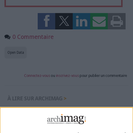
0 Commentaire
Open Data
Connectez-vous
ou
inscrivez-vous
pour publier un commentaire
À LIRE SUR ARCHIMAG
IA en entreprise : encadrer les usages sans
freiner l’expérimentation