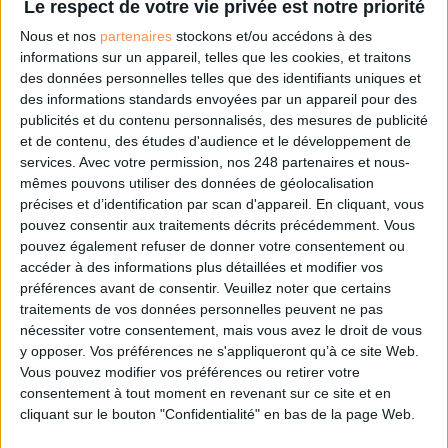
Le respect de votre vie privée est notre priorité
Nous et nos
partenaires
stockons et/ou accédons à des
informations sur un appareil, telles que les cookies, et traitons
Chatbots, faut-il vraiment tout automatiser ?
des données personnelles telles que des identifiants uniques et
des informations standards envoyées par un appareil pour des
publicités et du contenu personnalisés, des mesures de publicité
et de contenu, des études d'audience et le développement de
services.
Avec votre permission, nos 248 partenaires et nous-
mêmes pouvons utiliser des données de géolocalisation
Données personnelles : les inquiétudes de l’AFCDP
précises et d’identification par scan d'appareil. En cliquant, vous
face à l’Omnibus européen
pouvez consentir aux traitements décrits précédemment. Vous
pouvez également refuser de donner votre consentement ou
accéder à des informations plus détaillées et modifier vos
préférences avant de consentir.
Veuillez noter que certains
traitements de vos données personnelles peuvent ne pas
HelloSpot facilite la relation entre collectivités et
nécessiter votre consentement, mais vous avez le droit de vous
citoyens grâce à l'IA
y opposer. Vos préférences ne s'appliqueront qu’à ce site Web.
Vous pouvez modifier vos préférences ou retirer votre
consentement à tout moment en revenant sur ce site et en
cliquant sur le bouton "Confidentialité" en bas de la page Web.