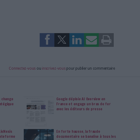
enjeux de la RSE et du développement durable : pourquoi vous ne
ur ces deux sujets ?
 CA du Collège des Directeurs du Développement Durable et
ns
sultats de l’enquête réalisée par Archimag en début d’année sur
sations
mag
n France pour la RSE ? Comment prouver sa bonne foi ?
la Faculté de droit et de science politique de l'Université de
elines
 bénéfices ? Quels risques (exemples concrets) ?Comment la
stratégies RSE ? Quels types de veille ? Faut-il s’outiller ? Quelles
ettre en place ?
teur Général Délégué, LexisNexis France