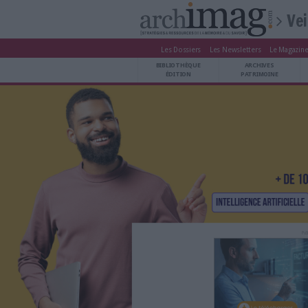
Les Dossiers
Les Newsle
BIBLIOTHÈQUE ÉDITION
BIBLIOTHÈQUE
ARCHIVES PATRIMOINE
ÉDITION
P
VEILLE DOCUMENTATION
DÉMAT CLOUD
UNIVERS DATA
TRAVAIL COLLABORATIF
VIE NUMÉRIQUE
NUMÉRIQUE RESPONSABLE
LES DOSSIERS