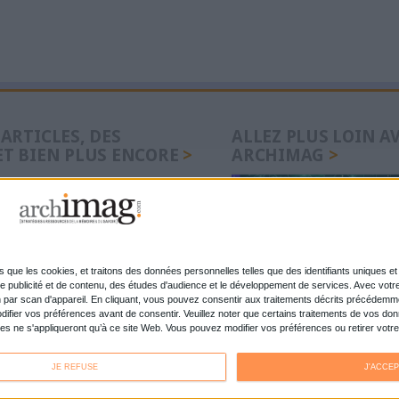
MAG
s 2026 : ce que l’IA change
Google déploie A
pour la veille stratégique
France et engag
avec les éditeur
on juridique : LexisNexis
En forte hausse,
istral dans sa plateforme
documentaire se 
niveaux de la so