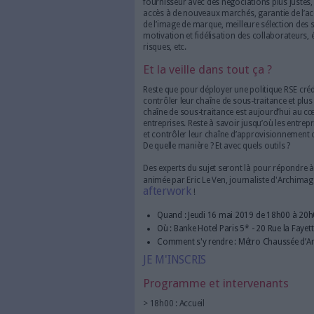
d’entreprise, mais bien d
Autrement dit, de la pri
environnementaux, sociaux
économiques, interaction
La RSE est une démarche qui e
auxquels elle est confrontée 
aux attentes de plus en plus 
une façon de porter un regard
sa façon d’agir pour mieux gér
Cette nouvelle façon de penser
La RSE et sa litanie 
Les bénéfices d’une démarche
réduction de l’empreinte écolog
fournisseur avec des négociat
accès à de nouveaux marchés, 
de l’image de marque, meilleur
motivation et fidélisation de
risques, etc.