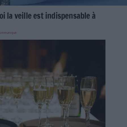
ourquoi la veille est indispens
ie RSE
e
29/01/2024
)
communiqué
g