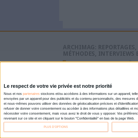
À LIRE SUR ARCHI
VeilleLab
vraiment 
Informati
intègre M
juridique