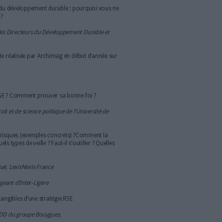
 ça ?
litique RSE crédible, il est essentiel pour les entreprises de
-traitance et plus globalement leurs parties prenantes. Car la
 aujourd’hui au cœur de la problématique de responsabilité des
usqu’où les entreprises donneuses d’ordre doivent-elles connaître
pprovisionnement ou de sous-traitance ? Et surtout comment ?
els outils ?
à pour répondre à toutes ces questions autour d’une table ronde
vous inscrire à cet
naliste d'Archimag. N'attendez pas pour
19 de 18h00 à 20h00
- 20 Rue la Fayette, 75009 Paris
o Chaussée d’Antin - Lafayette ou Le Peletier
venants