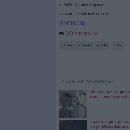
> 18h30 : Le contexte et les 
pouvez plus faire l’impasse s
Laurence Vandaele, membre du
directrice DD du groupe Nexa
> 18h45 : Présentation des ré
les stratégies RSE des organi
Eric Le Ven, Journaliste Archi
> 19h00 : Quel cadre légal e
Marie-Emma Boursier, Doyen de 
Versailles Saint-Quentin-en-Yv
> 19h15 : La RSE, pour quels
veille s’intègre-t-elle dans les 
sont les bonnes pratiques à m
Jean-Christophe Lahary, Direc