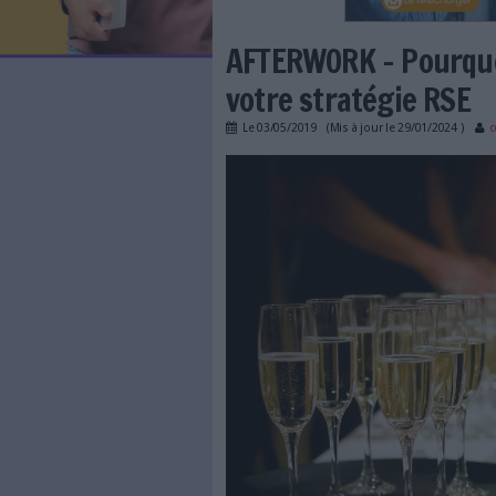
LES NEWSLETTERS
LE MAGAZINE
LES GUIDES PRATIQUES
LES BASES DE DONNÉES
L'ESPACE EMPLOI
L'AGENDA
AFTERWORK - P
L'ANNUAIRE DES ACTEURS
LES LIVRES BLANCS
votre stratég
LES SUPPLÉMENTS
Le
03/05/2019
(Mis à jour l
NOS OFFRES D'ABONNEMENTS
afterwork_lexisnexis.jp