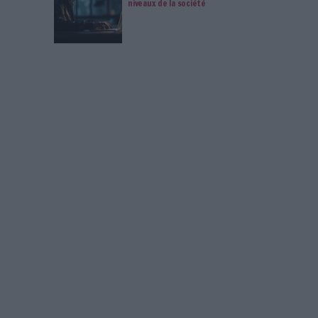
 en veille et dirigeant d’Inter-Ligere
sur les bienfaits tangibles d’une stratégie RSE
u C3D et directeur DD du groupe Bouygues.
s
age
SE)
Veille
Connectez-vous
ou
inscrivez-vous
pour publi