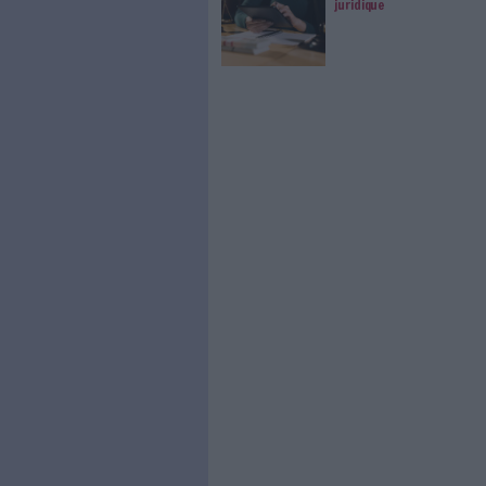
Jérôme Bondu, consultant expert
> 19h40 : Retour d’expérience 
Fabrice Bonnifet, président d
> 19h55 : Questions/réponse
> 20h00 : Cocktail et réseaut
JE M'INSCRIS
0 Commentaire
Réseau Social D'entreprise (R