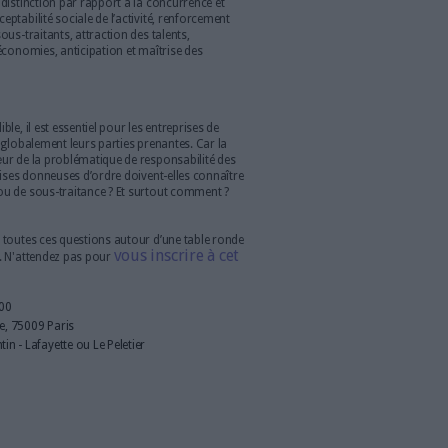
e “responsabilité sociétale des entreprises”.
se en compte par les entreprises des enjeux
 et éthiques dans leurs activités (activités
s internes et externes).
ntend permettre à l’entreprise de mieux répondre aux défis
(climat, approvisionnement, demande de transparence, etc.) et
nombreuses de ses “parties prenantes”. C’est aussi et surtout
 nouveau sur son rôle et sa responsabilité dans la société et
er les risques, saisir les opportunités et assurer sa pérennité.
 s’avère rentable et profitable.
de bénéfices
 RSE sont multiples : hausse de la performance globale,
ique de l’activité, meilleur équilibre de la relation client-
ions plus justes, distinction par rapport à la concurrence et
garantie de l’acceptabilité sociale de l’activité, renforcement
e sélection des sous-traitants, attraction des talents,
s collaborateurs, économies, anticipation et maîtrise des