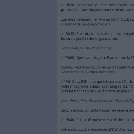
Et la veille dans tout
Reste que pour déployer une po
contrôler leur chaîne de sous
chaîne de sous-traitance est
entreprises. Reste à savoir j
et contrôler leur chaîne d’a
De quelle manière ? Et avec qu
Des experts du sujet seront l
animée par Eric Le Ven, jour
afterwork
!
Quand : Jeudi 16 mai 20
Où : Banke Hotel Paris 5* 
Comment s'y rendre : Métr
JE M'INSCRIS
Programme et inter
> 18h00 : Accueil