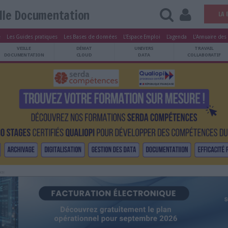
Veille Documentation
tters
Le Magazine
Les Guides pratiques
Les Bases de données
L'Esp
ARCHIVES
VEILLE
DÉMAT
ATRIMOINE
DOCUMENTATION
CLOUD
Publicité