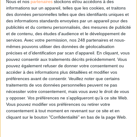
Nous et nos
partenaires
stockons et/ou accédons à des
informations sur un appareil, telles que les cookies, et traitons
des données personnelles telles que des identifiants uniques et
des informations standards envoyées par un appareil pour des
publicités et du contenu personnalisés, des mesures de publicité
et de contenu, des études d'audience et le développement de
services.
Avec votre permission, nos 248 partenaires et nous-
mêmes pouvons utiliser des données de géolocalisation
0 Commentaire
précises et d’identification par scan d'appareil. En cliquant, vous
pouvez consentir aux traitements décrits précédemment. Vous
pouvez également refuser de donner votre consentement ou
Compétences Des Documentalistes Et Des Veilleurs
390
accéder à des informations plus détaillées et modifier vos
IA Générative
Outils De Veille
Osint
Intelligence Artificielle
préférences avant de consentir.
Veuillez noter que certains
traitements de vos données personnelles peuvent ne pas
nécessiter votre consentement, mais vous avez le droit de vous
y opposer. Vos préférences ne s'appliqueront qu’à ce site Web.
Connectez-vous
ou
inscrivez-vous
pour publier un commentaire
Vous pouvez modifier vos préférences ou retirer votre
consentement à tout moment en revenant sur ce site et en
cliquant sur le bouton "Confidentialité" en bas de la page Web.
À LIRE SUR ARCHIMAG