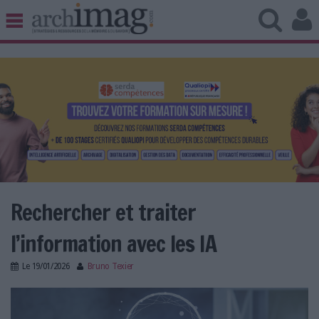
BIBLIOTHÈQUE ÉDITION
ARCHIVES PATRIMOINE
VEILLE DOCUMENTATION
DÉMAT CLOUD
UNIVERS DATA
TRAVAIL COLLABORATIF
VIE NUMÉRIQUE
NUMÉRIQUE RESPONSABLE
Rechercher et traiter
l’information avec les IA
LES DOSSIERS
Le
19/01/2026
Bruno Texier
LES NEWSLETTERS
recherche-traitement-information-intelligence-
LE MAGAZINE
artificielle.jpg