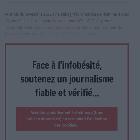
Au mois de novembre 2022, une déflagration mondiale enflamma le web
: Open AI lançait son agent conversationnel ChatGPT, séquence
inaugurale de la révolution
IA générative
. Au même moment, mais de
façon bien plus feutrée, le Forum IES 2022 réunissait de
Face à l'infobésité,
soutenez un journalisme
fiable et vérifié...
Accédez gratuitement à Archimag (hors
articles abonné·es) en acceptant l'utilisation
des cookies...