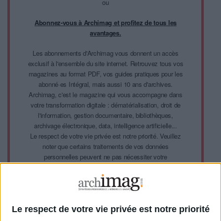
ou
Abonnez-vous à Archimag et profitez de tous les
avantages.
Les abonnements d'Archimag vous donnent un accès
exclusif à l'ensemble du site internet. Retrouvez tous vos
magazines au format PDF, vos guides pratiques pour les
abonné·es Intégral, mais aussi 10 ans d'archives.
Archimag, c'est le magazine qui vous accompagne dans
votre transformation digitale : dématérialisation, droit de
l'information, gestion documentaire, bibliothèques,
archivage électronique, data, intelligence artificielle...
Le respect de votre vie privée est notre priorité. Veuillez
noter que certains traitements de vos données
personnelles peuvent ne pas nécessiter votre
consentement. Vos préférences ne s'appliqueront qu'à ce
site Web. Vous pouvez modifier vos préférences en vous
abonnant sur ce site web ou en consultant notre politique
de confidentialité.
Le respect de votre vie privée est notre priorité
Déjà abonné.e ?
Connectez-vous