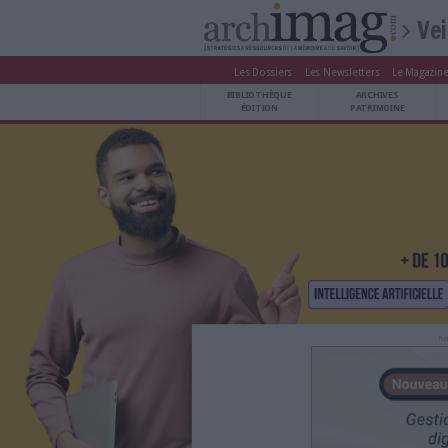
Les Dossiers
Les Newsle
BIBLIOTHÈQUE ÉDITION
BIBLIOTHÈQUE
ARCHIVES PATRIMOINE
ÉDITION
P
VEILLE DOCUMENTATION
DÉMAT CLOUD
UNIVERS DATA
TRAVAIL COLLABORATIF
VIE NUMÉRIQUE
NUMÉRIQUE RESPONSABLE
LES DOSSIERS