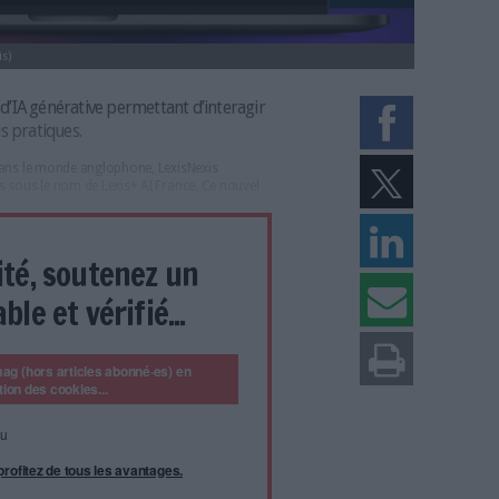
AI France (LexisNexis)
le une solution d’IA générative permettant d’interagir
et ses contenus pratiques.
n d’IA générative dans le monde anglophone, LexisNexis
le marché français sous le nom de Lexis+ AI France. Ce nouvel