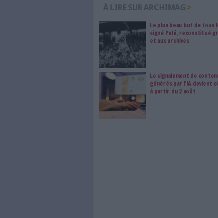
Le respect de votre 
traitements de vos
consentement. Vos pré
modifier vos préférence
0 Commentaire
Intelligence Artificielle
Lex