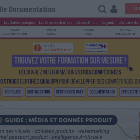
Veille Documentation
tters
Le Magazine
Les Guides pratiques
Les Bases de données
L'Esp
ARCHIVES
VEILLE
DÉMAT
ATRIMOINE
DOCUMENTATION
CLOUD
Publicité