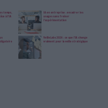
vie privée est notre priorité. Veuillez noter que certains
 données personnelles peuvent ne pas nécessiter votre
férences ne s'appliqueront qu'à ce site Web. Vous pouvez
s en vous abonnant sur ce site web ou en consultant notre
politique de confidentialité.
Déjà abonné.e ?
Connectez-vous
isnexis
Droit De L'information
Edition Juridique
Connectez-vous
ou
inscrivez-vous
pour publi