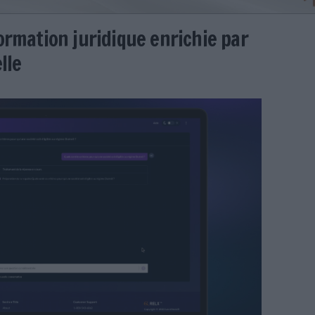
nce, l'information juridique enri
artificielle
er