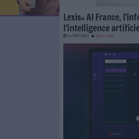
LES NEWSLETTERS
LE MAGAZINE
LES GUIDES PRATIQUES
LES BASES DE DONNÉES
L'ESPACE EMPLOI
L'AGENDA
Lexis+ AI Fra
L'ANNUAIRE DES ACTEURS
LES LIVRES BLANCS
l'intelligence 
LES SUPPLÉMENTS
Le
09/07/2024
Bruno Texi
NOS OFFRES D'ABONNEMENTS
lexis_ia.png