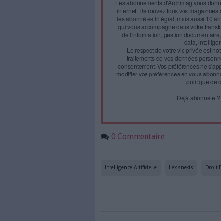
Face à 
journal
Accédez gratui
a
Abonnez-vous 
Les abonnements d'Arch
internet. Retrouvez to
les abonné·es Intégral,
qui vous accompagne dan
de l'information, ges