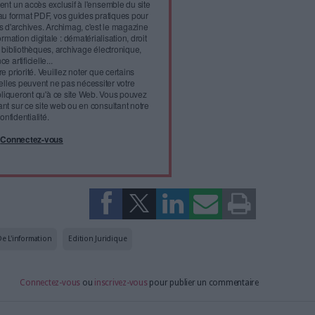
l'infobésité, soutenez un
isme fiable et vérifié...
tement à Archimag (hors articles abonné·es) en
cceptant l'utilisation des cookies...
ou
à Archimag et profitez de tous les avantages.
imag vous donnent un accès exclusif à l'ensemble du site
us vos magazines au format PDF, vos guides pratiques pour
 mais aussi 10 ans d'archives. Archimag, c'est le magazine
s votre transformation digitale : dématérialisation, droit
tion documentaire, bibliothèques, archivage électronique,
data, intelligence artificielle...