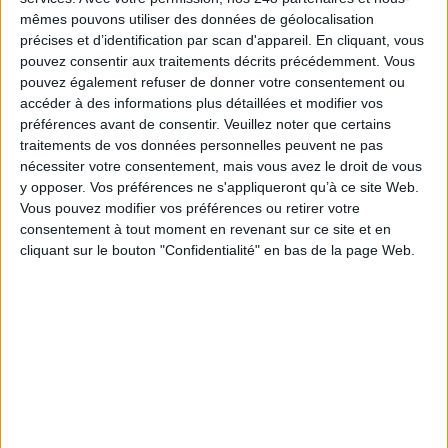
mêmes pouvons utiliser des données de géolocalisation
VeilleLabs 2026 : ce que l’IA change vraiment pour
précises et d’identification par scan d'appareil. En cliquant, vous
la veille stratégique
pouvez consentir aux traitements décrits précédemment. Vous
pouvez également refuser de donner votre consentement ou
accéder à des informations plus détaillées et modifier vos
préférences avant de consentir.
Veuillez noter que certains
traitements de vos données personnelles peuvent ne pas
Google déploie AI Overview en France et engage un
nécessiter votre consentement, mais vous avez le droit de vous
bras de fer avec les éditeurs de presse
y opposer. Vos préférences ne s'appliqueront qu’à ce site Web.
Vous pouvez modifier vos préférences ou retirer votre
consentement à tout moment en revenant sur ce site et en
cliquant sur le bouton "Confidentialité" en bas de la page Web.
Information juridique : LexisNexis intègre Mistral
dans sa plateforme juridique
En forte hausse, la fraude documentaire se
banalise à tous les niveaux de la société