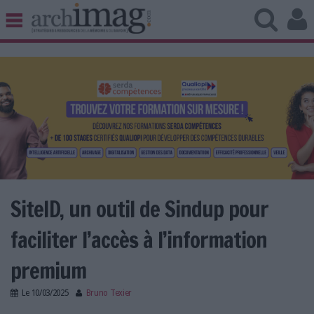
BIBLIOTHÈQUE ÉDITION
ARCHIVES PATRIMOINE
VEILLE DOCUMENTATION
DÉMAT CLOUD
UNIVERS DATA
TRAVAIL COLLABORATIF
VIE NUMÉRIQUE
NUMÉRIQUE RESPONSABLE
SiteID, un outil de Sindup pour
faciliter l’accès à l’information
LES DOSSIERS
premium
LES NEWSLETTERS
Le
10/03/2025
Bruno Texier
LE MAGAZINE