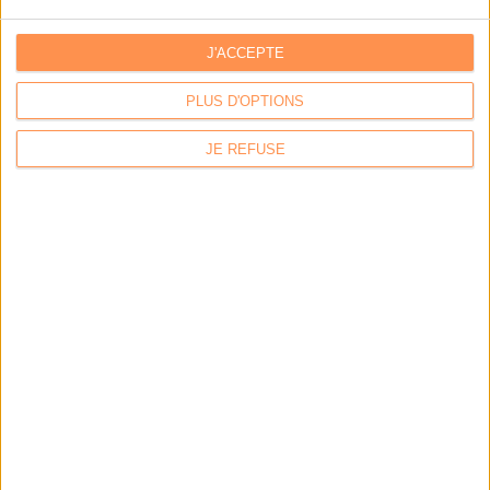
Archivage physique et électronique : enjeux, méthodes et
outils
J'ACCEPTE
Stratégie data : tirez profit de l’intelligence des
données
PLUS D'OPTIONS
JE REFUSE
LES DERNIÈRES PARUTIONS