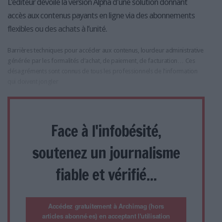
L'éditeur dévoile la version Alpha d'une solution donnant
accès aux contenus payants en ligne via des abonnements
flexibles ou des achats à l’unité.
Barrières techniques pour accéder aux contenus, lourdeur administrative
générée par les formalités d'achat, de paiement, de facturation… Ces
désagréments sont connus de tous les professionnels de l'information
qui doivent jongler
Face à l'infobésité,
soutenez un journalisme
fiable et vérifié...
Accédez gratuitement à Archimag (hors
articles abonné·es) en acceptant l'utilisation