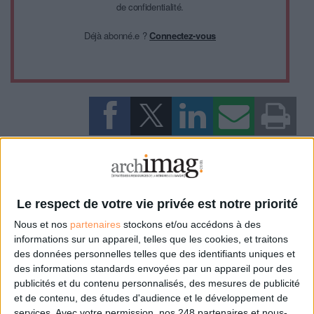
de confidentialité.
Déjà abonné.e ?
Connectez-vous
0 Commentaire
Sindup
Le respect de votre vie privée est notre priorité
Nous et nos
partenaires
stockons et/ou accédons à des
informations sur un appareil, telles que les cookies, et traitons
Connectez-vous
ou
inscrivez-vous
pour publier un commentaire
des données personnelles telles que des identifiants uniques et
des informations standards envoyées par un appareil pour des
publicités et du contenu personnalisés, des mesures de publicité
À LIRE SUR ARCHIMAG
et de contenu, des études d'audience et le développement de
services.
Avec votre permission, nos 248 partenaires et nous-