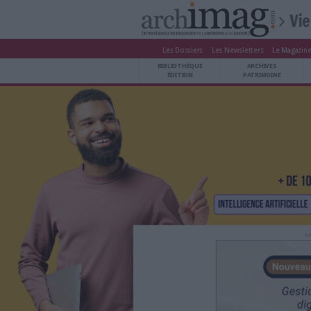
Les Dossiers
Les Newsle
BIBLIOTHÈQUE ÉDITION
BIBLIOTHÈQUE
ARCHIVES PATRIMOINE
ÉDITION
P
VEILLE DOCUMENTATION
DÉMAT CLOUD
UNIVERS DATA
TRAVAIL COLLABORATIF
VIE NUMÉRIQUE
NUMÉRIQUE RESPONSABLE
LES DOSSIERS