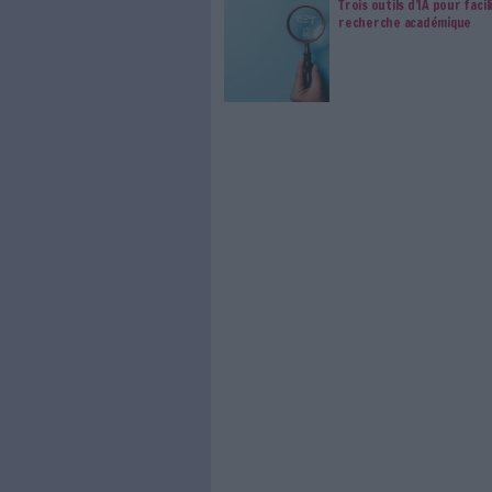
d’Etat auprès du ministre de l
la Cohésion des territoires et 
Transition numérique et des
rural. La secrétaire d’Etat à l
le jeudi 27 pour la conclusion
Pour accéder au program
0 Commentaire
Inclusion Numérique
Sal
À LIRE SUR ARCHI
Le signa