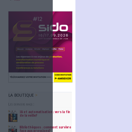
Abonnez-vous
NOUS SUIVRE
Facebook
Twitter
Linkedin
RSS
ont toujours pas