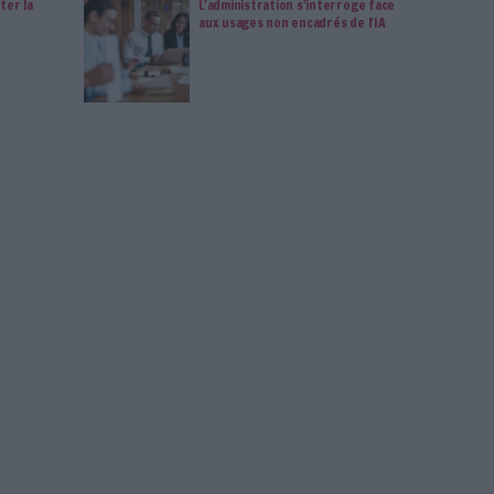
’Economie et des Finances et de la Relance et de la ministère de
des Relations avec les collectivités territoriales, chargé de la
 Communications électroniques, sur le thème du numérique
a Jeunesse et à l’Engagement Sarah El Hairy, enfin, sera présente
 du salon et le lancement des travaux de Ruralitic 2021.
me complet de Ruralitic 2021,
cliquer ici
.
on
Connectez-vous
ou
inscrivez-vous
pour publi
MAG
lement de contenus
Clara Chappaz p