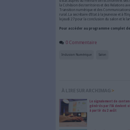
l’apprentissage ou de la cons
inégalités numériques qu’il ex
Pourtant, comme le rappellen
s’imposent clairement comme 
ruralité est donc une chance 
de bien saisir l’opportunité di
partagé avec les territoires, e
Des ministres sur le 
Pour renseigner au mieux les 
tous les points relatifs à la 
mardi 25) à l’économie locale 
la e-éducation et la jeunesse 
visiteurs pourront assister à p
internet communal, la protec
publiques territoriales.
Point culminant de Ruralitic 20
ministre de la Cohésion des Ter
chargé de la Ruralité, le merc