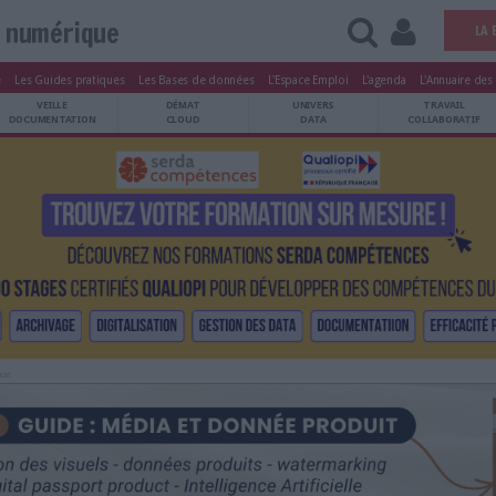
Vie numérique
tters
Le Magazine
Les Guides pratiques
Les Bases de données
L'Esp
ARCHIVES
VEILLE
DÉMAT
ATRIMOINE
DOCUMENTATION
CLOUD
Publicité