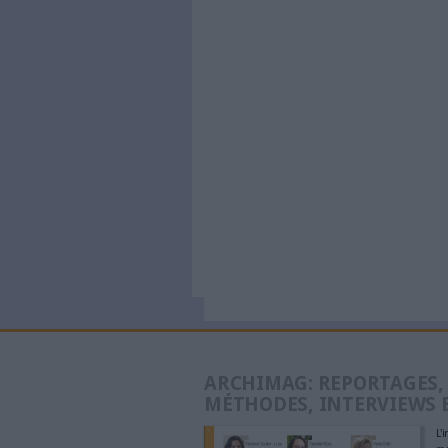
générés p
à partir 
Trois outi
recherch