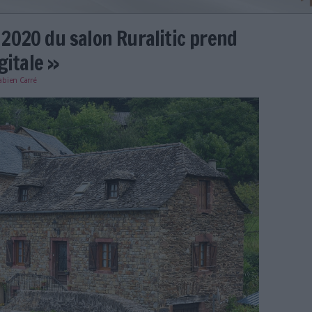
’édition 2020 du salon Ruraliti
n « phygitale »
e
24/01/2024
)
Fabien Carré
racture-territoires-smart-villages.jpg