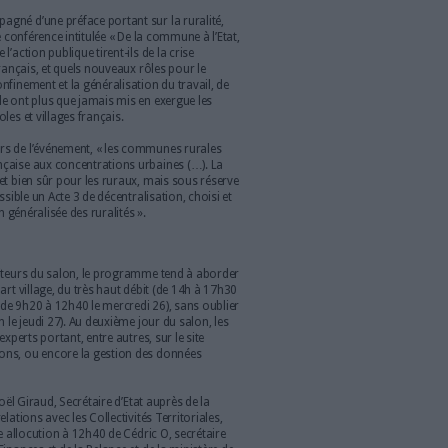
été donné ce mardi 25 août. L’événement, qui se
udi 27, propose cette année un programme tourné
aitant se lancer dans des projets de « smart villages ».
hacun pourra suivre Ruralitic en direct grâce à une
ée.
 au centre des congrès d’Aurillac (Cantal) que la 15e édition de
oût, visant à permettre aux élus locaux de « construire leurs
 2025 ». Avec une grande nouveauté : l’événement, qui durera
é au contexte de pandémie de Covid-19 et est phygital ! Les
ndre directement sur place, comme d’habitude, ou
suivre en
manifestation grâce à une plateforme spécialement conçue pour
uralité à horizon 2025 ?
oût a été accompagné d’une préface portant sur la ruralité,
e Ruralitic avec une conférence intitulée « De la commune à l’Etat,
ents échelons de l’action publique tirent-ils de la crise
terrogé le modèle français, et quels nouveaux rôles pour le
appeler que le confinement et la généralisation du travail, de