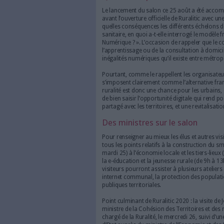
au numérique a en effet 
prolongera jusqu’au je
vers les élus locaux souh
Crise sanitaire oblige, c
plateforme digitale dédi
Comme l’année dernière, c’est
Ruralitic a été lancée ce 25 a
‘’smart villages’’ à l’horizon
jusqu’au 27 août, s’est adapt
visiteurs peuvent ainsi se re
direct
les temps forts de la 
l’occasion.
Quel avenir pour la r
Le lancement du salon ce 25 a
avant l’ouverture officielle d
quelles conséquences les différ
sanitaire, en quoi a-t-elle in
Numérique ? ». L’occasion de r