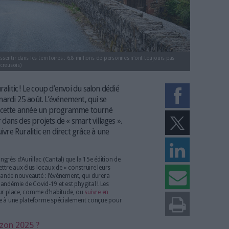
 se fait largement ressentir dans les territoires : 6,8 millions de personnes n'
 choisir. (Pixabay/lecreusois)
 édition du Ruralitic ! Le coup d’envoi du salon dédié