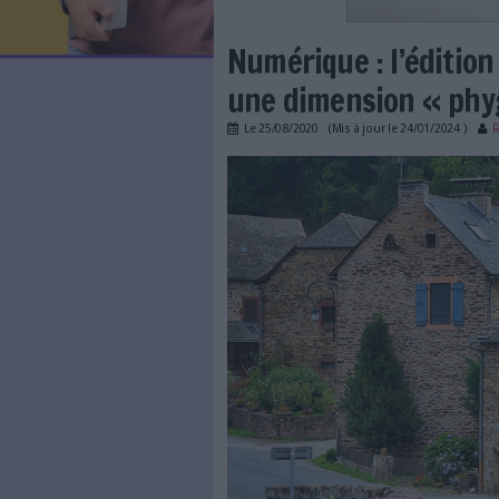
LES NEWSLETTERS
LE MAGAZINE
LES GUIDES PRATIQUES
LES BASES DE DONNÉES
L'ESPACE EMPLOI
L'AGENDA
Numérique : l
L'ANNUAIRE DES ACTEURS
LES LIVRES BLANCS
une dimensio
LES SUPPLÉMENTS
Le
25/08/2020
(Mis à jour l
NOS OFFRES D'ABONNEMENTS
ruralitic-numerique-f