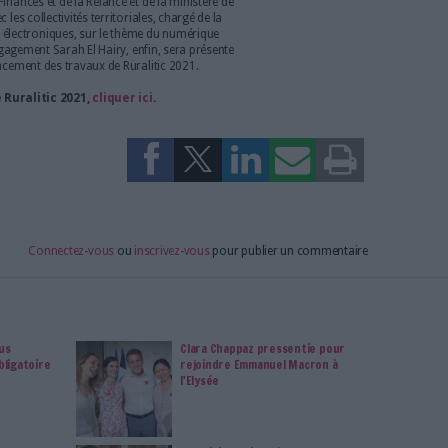
ultation à domicile ont plus que jamais mis en exergue les
iste entre métropoles et villages français.
t les organisateurs de l’événement, « les communes rurales
l’alternative française aux concentrations urbaines (…). La
pour les urbains, et bien sûr pour les ruraux, mais sous réserve
gitale qui rend possible un Acte 3 de décentralisation, choisi et
t une revitalisation généralisée des ruralités ».
salon
élus et autres visiteurs du salon, le programme tend à aborder
construction du smart village, du très haut débit (de 14h à 17h30
et les tiers-lieux (de 9h20 à 12h40 le mercredi 26), sans oublier
rurale (de 9h à 13h le jeudi 27). Au deuxième jour du salon, les
lusieurs ateliers experts portant, entre autres, sur le site
tion des populations, ou encore la gestion des données
20 : la visite de Joël Giraud, Secrétaire d’Etat auprès de la
ritoires et des relations avec les Collectivités Territoriales,
redi 26, suivi d’une allocution à 12h40 de Cédric O, secrétaire