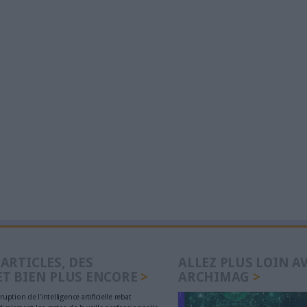
ar l'IA devient obligatoire
rejoindre Emman
du 2 août
l'Elysée
ls d’IA pour faciliter la
L'administration
e académique
aux usages non e