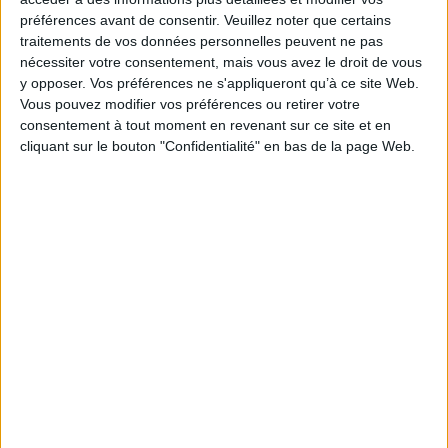
laisse à désirer
préférences avant de consentir.
Veuillez noter que certains
traitements de vos données personnelles peuvent ne pas
nécessiter votre consentement, mais vous avez le droit de vous
y opposer. Vos préférences ne s'appliqueront qu’à ce site Web.
Vous pouvez modifier vos préférences ou retirer votre
Le signalement de contenus générés par l'IA
consentement à tout moment en revenant sur ce site et en
devient obligatoire à partir du 2 août
cliquant sur le bouton "Confidentialité" en bas de la page Web.
Clara Chappaz pressentie pour rejoindre
Emmanuel Macron à l'Elysée
Trois outils d’IA pour faciliter la recherche
académique