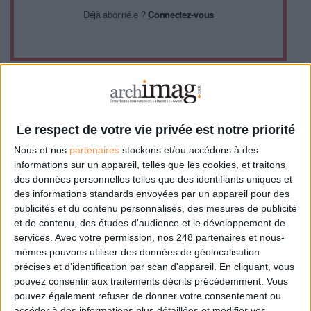
Déjà abonné.e ?
Connectez-vous
0 Commentaire
Le respect de votre vie privée est notre priorité
Nous et nos
partenaires
stockons et/ou accédons à des
informations sur un appareil, telles que les cookies, et traitons
Entreprise
E-Administration
des données personnelles telles que des identifiants uniques et
des informations standards envoyées par un appareil pour des
publicités et du contenu personnalisés, des mesures de publicité
Connectez-vous
ou
inscrivez-vous
pour publier un commentaire
et de contenu, des études d'audience et le développement de
services.
Avec votre permission, nos 248 partenaires et nous-
mêmes pouvons utiliser des données de géolocalisation
précises et d’identification par scan d'appareil. En cliquant, vous
À LIRE SUR ARCHIMAG
pouvez consentir aux traitements décrits précédemment. Vous
pouvez également refuser de donner votre consentement ou
La maturité numérique des entreprises françaises
accéder à des informations plus détaillées et modifier vos