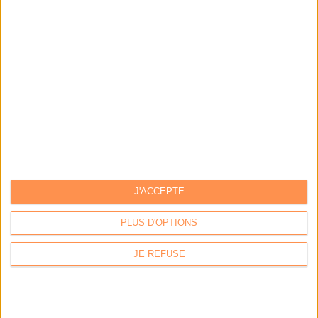
Archivage physique et électronique : enjeux, méthodes et
outils
Stratégie data : tirez profit de l’intelligence des
données
LES DERNIÈRES PARUTIONS
J'ACCEPTE
PLUS D'OPTIONS
JE REFUSE