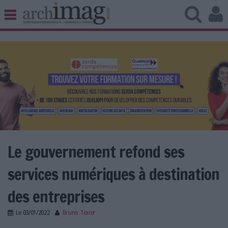
BIBLIOTHÈQUE ÉDITION
ARCHIVES PATRIMOINE
VEILLE DOCUMENTATION
DÉMAT CLOUD
UNIVERS DATA
TRAVAIL COLLABORATIF
VIE NUMÉRIQUE
NUMÉRIQUE RESPONSABLE
Le gouvernement refond ses
services numériques à destination
LES DOSSIERS
des entreprises
LES NEWSLETTERS
Le
03/01/2022
Bruno Texier
LE MAGAZINE