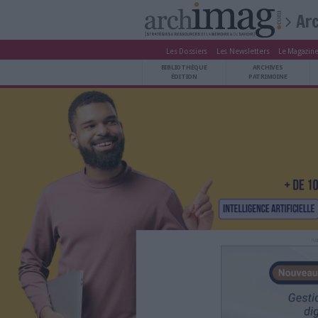
Les Dossiers
Les Newsle
BIBLIOTHÈQUE ÉDITION
BIBLIOTHÈQUE
ARCHIVES PATRIMOINE
ÉDITION
P
VEILLE DOCUMENTATION
DÉMAT CLOUD
UNIVERS DATA
TRAVAIL COLLABORATIF
VIE NUMÉRIQUE
NUMÉRIQUE RESPONSABLE
LES DOSSIERS