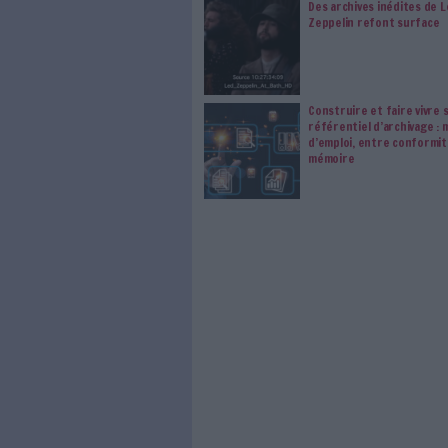
traitements de vos
consentement. Vos pré
modifier vos préférence
0 Commentaire
Photo
Diplomatie
À LIRE SUR ARCHI