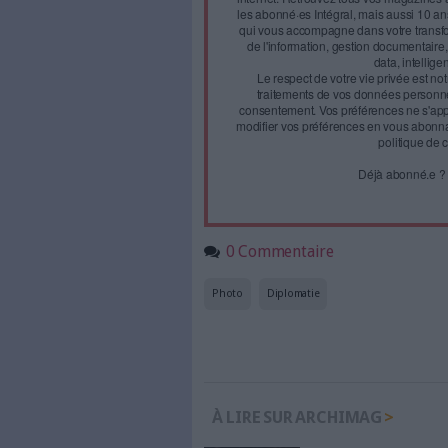
Face à 
journal
Accédez gratui
a
Abonnez-vous 
Les abonnements d'Arch
internet. Retrouvez to
les abonné·es Intégral,
qui vous accompagne dan
de l'information, ges
Le respect de votre 