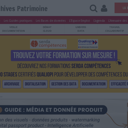
Archives Patrimoine
tters
Le Magazine
Les Guides pratiques
Les Bases de données
L'Esp
ARCHIVES
VEILLE
DÉMAT
ATRIMOINE
DOCUMENTATION
CLOUD
Publicité