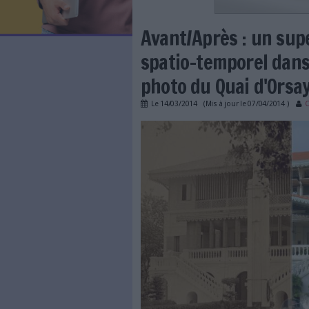
LES NEWSLETTERS
LE MAGAZINE
LES GUIDES PRATIQUES
LES BASES DE DONNÉES
L'ESPACE EMPLOI
L'AGENDA
Avant/Après 
L'ANNUAIRE DES ACTEURS
LES LIVRES BLANCS
spatio-tempor
LES SUPPLÉMENTS
photo du Quai
NOS OFFRES D'ABONNEMENTS
Le
14/03/2014
(Mis à jour l
273 1 actu ambassade