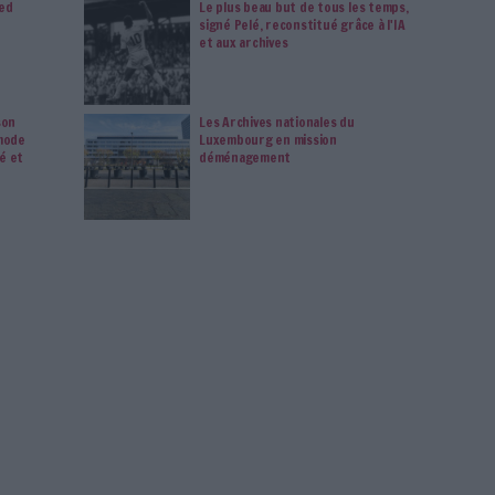
 données personnelles peuvent ne pas nécessiter votre
férences ne s'appliqueront qu'à ce site Web. Vous pouvez
s en vous abonnant sur ce site web ou en consultant notre
politique de confidentialité.
Déjà abonné.e ?
Connectez-vous
Connectez-vous
ou
inscrivez-vous
pour publi
MAG