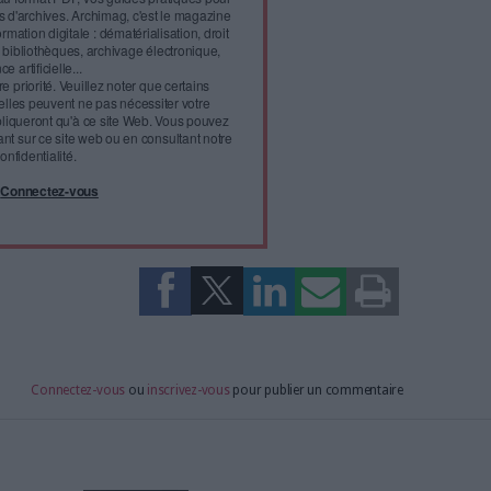
l'infobésité, soutenez un
isme fiable et vérifié...
tement à Archimag (hors articles abonné·es) en
cceptant l'utilisation des cookies...
ou
à Archimag et profitez de tous les avantages.
imag vous donnent un accès exclusif à l'ensemble du site
us vos magazines au format PDF, vos guides pratiques pour
 mais aussi 10 ans d'archives. Archimag, c'est le magazine
s votre transformation digitale : dématérialisation, droit
tion documentaire, bibliothèques, archivage électronique,
data, intelligence artificielle...
vie privée est notre priorité. Veuillez noter que certains