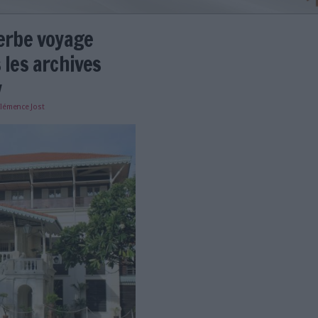
: un superbe voyage
el dans les archives
 d'Orsay
e
07/04/2014
)
Clémence Jost
 Bangkok CJO.jpg