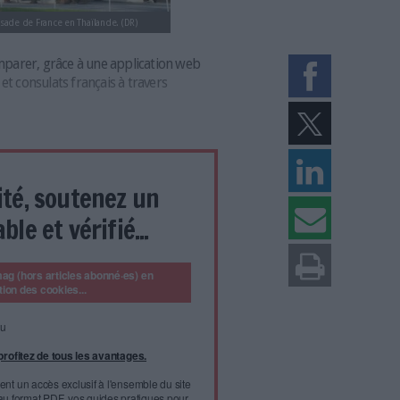
k, l'ancienne ambassade de France en Thaïlande. (DR)
permet de comparer, grâce à une application web
es ambassades et consulats français à travers
ux internautes de