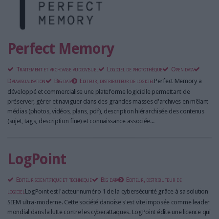
Perfect Memory
Traitement et archivage audiovisuel
Logiciel de photothèque
Open data
Datavisualisation
Big data
Editeur, distributeur de logiciel
Perfect Memory a
développé et commercialise une plateforme logicielle permettant de
préserver, gérer et naviguer dans des grandes masses d'archives en mêlant
médias (photos, vidéos, plans, pdf), description hiérarchisée des contenus
(sujet, tags, description fine) et connaissance associée...
LogPoint
Editeur scientifique et technique
Big data
Editeur, distributeur de
logiciel
LogPoint est l'acteur numéro 1 de la cybersécurité grâce à sa solution
SIEM ultra-moderne. Cette société danoise s'est vite imposée comme leader
mondial dans la lutte contre les cyberattaques. LogPoint édite une licence qui