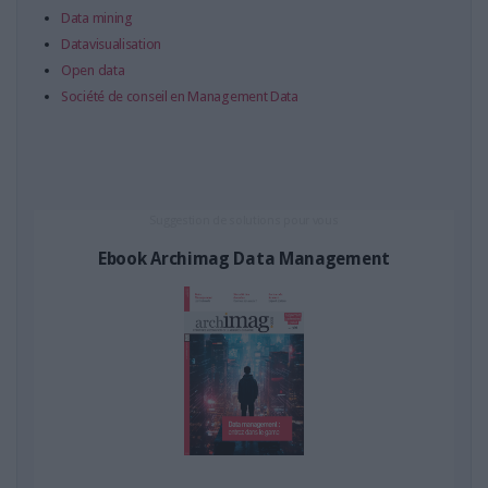
LES GUIDES PRATIQUES
Data mining
LES BASES DE DONNÉES
Datavisualisation
L'ESPACE EMPLOI
Open data
Société de conseil en Management Data
L'AGENDA
L'ANNUAIRE DES ACTEURS
LES LIVRES BLANCS
LES SUPPLÉMENTS
Suggestion de solutions pour vous
NOS OFFRES D'ABONNEMENTS
Ebook Archimag Data Management