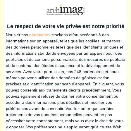
Maïplug
Moteur de recherche
Data mining
Entreprise de services du
Le respect de votre vie privée est notre priorité
numérique
Maïplug est une start-up française dans le domaine de l'intelligence
Nous et nos
partenaires
stockons et/ou accédons à des
artificielle. Son activité concerne la conception et la mise en place de services
informations sur un appareil, telles que les cookies, et traitons
web dédiés de traitements de données facilement connectables à des
des données personnelles telles que des identifiants uniques et
applications externes (AI as a Service). Elle s'appuie sur la technologie...
des informations standards envoyées par un appareil pour des
publicités et du contenu personnalisés, des mesures de publicité
et de contenu, des études d'audience et le développement de
services.
Avec votre permission, nos 248 partenaires et nous-
mêmes pouvons utiliser des données de géolocalisation
précises et d’identification par scan d'appareil. En cliquant, vous
pouvez consentir aux traitements décrits précédemment. Vous
pouvez également refuser de donner votre consentement ou
Mb2i
accéder à des informations plus détaillées et modifier vos
préférences avant de consentir.
Veuillez noter que certains
Logiciel de veille / e-réputation
Conseil en veille / e-réputation
Société de
traitements de vos données personnelles peuvent ne pas
conseil en Management Data
Big data
Entreprise de services du numérique
Forte
nécessiter votre consentement, mais vous avez le droit de vous
d’une expérience de 19 ans et reconnue pour son savoir-faire dans la mise
y opposer. Vos préférences ne s'appliqueront qu’à ce site Web.