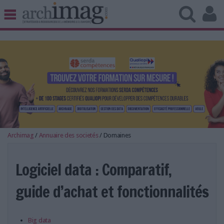
BIBLIOTHÈQUE ÉDITION
ARCHIVES PATRIMOINE
VEILLE DOCUMENTATION
DÉMAT CLOUD
UNIVERS DATA
TRAVAIL COLLABORATIF
VIE NUMÉRIQUE
NUMÉRIQUE RESPONSABLE
Archimag
/
Annuaire des societés
/
Domaines
Logiciel data : Comparatif,
guide d’achat et fonctionnalités
LES DOSSIERS
LES NEWSLETTERS
LE MAGAZINE
Big data