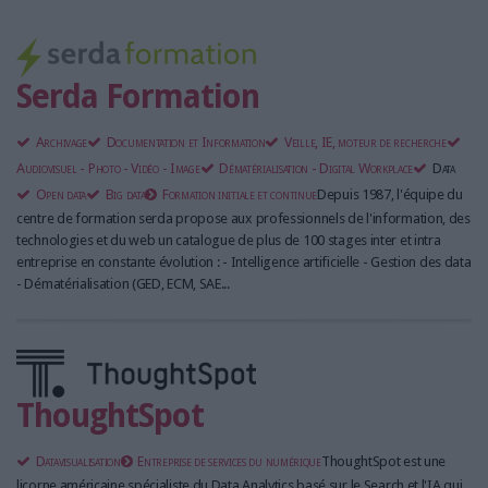
Serda Formation
Archivage
Documentation et Information
Veille, IE, moteur de recherche
Audiovisuel - Photo - Vidéo - Image
Dématérialisation - Digital Workplace
Data
Open data
Big data
Formation initiale et continue
Depuis 1987, l'équipe du
centre de formation serda propose aux professionnels de l'information, des
technologies et du web un catalogue de plus de 100 stages inter et intra
entreprise en constante évolution : - Intelligence artificielle - Gestion des data
- Dématérialisation (GED, ECM, SAE...
ThoughtSpot
Datavisualisation
Entreprise de services du numérique
ThoughtSpot est une
licorne américaine spécialiste du Data Analytics basé sur le Search et l'IA qui