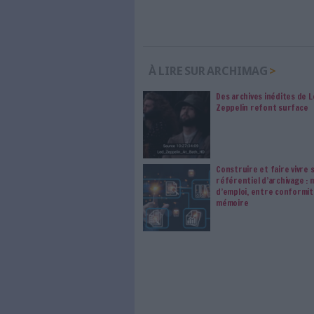
Les abonnements d'Arch
internet. Retrouvez to
les abonné·es Intégral,
qui vous accompagne dan
de l'information, ges
Le respect de votre 
traitements de vos
consentement. Vos pré
modifier vos préférence
0 Commentaire
François Hollande
Ecole 