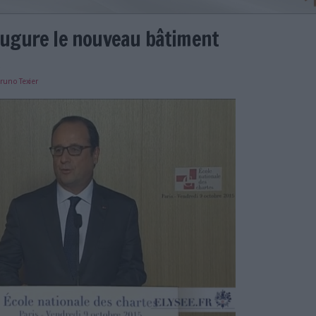
lande inaugure le nouveau bâti
s chartes
e
18/10/2022
)
Bruno Texier
la République.png