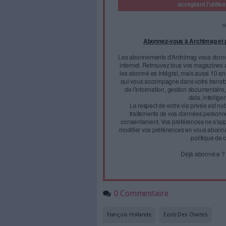
Situé au coeur de Paris, le no
institutions patrimoniales : l
patrimoine et l'Institut nation
opérationnel depuis près d'un
(plus de 2 000 m²)
Face à 
journal
Accédez gratui
a
Abonnez-vous 