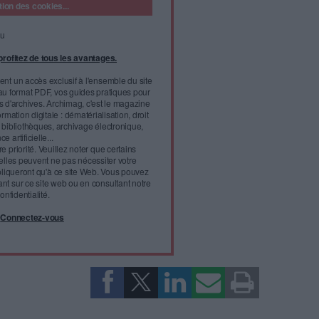
uveau bâtiment rejoint un quartier qui accueille déjà trois
a Bibliothèque nationale de France, l'Institut national du
al de l'histoire de l'art. En réalité ce nouveau bâtiment est
 an et accueille déjà des étudiants dans des locaux agrandis
l'infobésité, soutenez un
isme fiable et vérifié...
tement à Archimag (hors articles abonné·es) en
cceptant l'utilisation des cookies...
ou
à Archimag et profitez de tous les avantages.