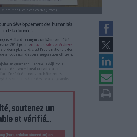
guration des nouveaux locaux de l'Ecole des chartes (Elysée)
blique plaide pour un développement des humanités
n service public de la donnée".
 quinquennat, François Hollande inaugure un bâtiment dédié
is remonte au 11 février 2013 pour le
nouveau site des Archives
-sur-Seine. Deux ans et demi plus tard, c'est l'Ecole nationale des
dent de la République à l'occasion de son inauguration officielle.