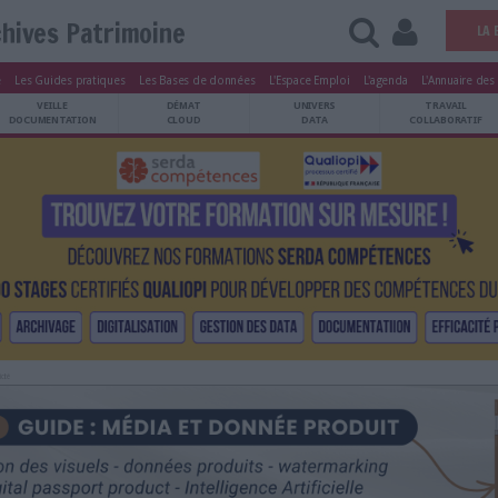
Archives Patrimoine
tters
Le Magazine
Les Guides pratiques
Les Bases de données
L'Esp
ARCHIVES
VEILLE
DÉMAT
ATRIMOINE
DOCUMENTATION
CLOUD
Publicité