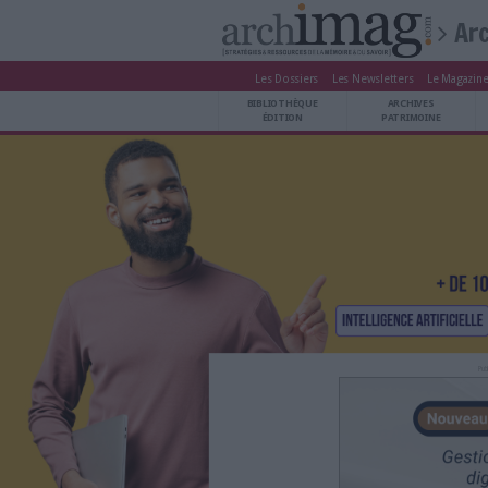
Les Dossiers
Les Newsle
BIBLIOTHÈQUE ÉDITION
BIBLIOTHÈQUE
ARCHIVES PATRIMOINE
ÉDITION
P
VEILLE DOCUMENTATION
DÉMAT CLOUD
UNIVERS DATA
TRAVAIL COLLABORATIF
VIE NUMÉRIQUE
NUMÉRIQUE RESPONSABLE
LES DOSSIERS