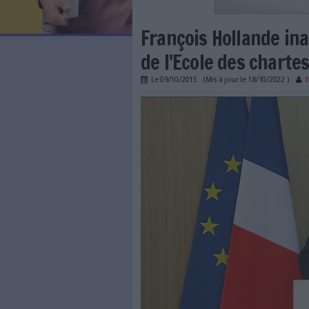
LES NEWSLETTERS
LE MAGAZINE
LES GUIDES PRATIQUES
LES BASES DE DONNÉES
L'ESPACE EMPLOI
L'AGENDA
François Hol
L'ANNUAIRE DES ACTEURS
LES LIVRES BLANCS
de l'Ecole de
LES SUPPLÉMENTS
Le
09/10/2015
(Mis à jour l
NOS OFFRES D'ABONNEMENTS
Accueil Présidence de 