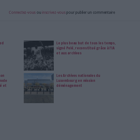
imag vous donnent un accès exclusif à l'ensemble du site
us vos magazines au format PDF, vos guides pratiques pour
 mais aussi 10 ans d'archives. Archimag, c'est le magazine
s votre transformation digitale : dématérialisation, droit
tion documentaire, bibliothèques, archivage électronique,
data, intelligence artificielle...
vie privée est notre priorité. Veuillez noter que certains
 données personnelles peuvent ne pas nécessiter votre
férences ne s'appliqueront qu'à ce site Web. Vous pouvez
s en vous abonnant sur ce site web ou en consultant notre
politique de confidentialité.
Déjà abonné.e ?
Connectez-vous
Des Chartes