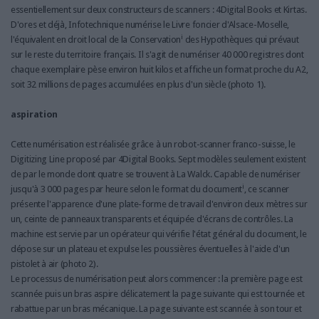
essentiellement sur deux constructeurs de scanners : 4Digital Books et Kirtas.
D'ores et déjà, Infotechnique numérise le Livre foncier d'Alsace-Moselle,
i
l'équivalent en droit local de la Conservation
des Hypothèques qui prévaut
sur le reste du territoire français. Il s'agit de numériser 40 000 registres dont
chaque exemplaire pèse environ huit kilos et affiche un format proche du A2,
soit 32 millions de pages accumulées en plus d'un siècle (photo 1).
aspiration
Cette numérisation est réalisée grâce à un robot-scanner franco-suisse, le
Digitizing Line proposé par 4Digital Books. Sept modèles seulement existent
de par le monde dont quatre se trouvent à La Walck. Capable de numériser
i
jusqu'à 3 000 pages par heure selon le format du document
, ce scanner
présente l'apparence d'une plate-forme de travail d'environ deux mètres sur
un, ceinte de panneaux transparents et équipée d'écrans de contrôles. La
machine est servie par un opérateur qui vérifie l'état général du document, le
dépose sur un plateau et expulse les poussières éventuelles à l'aide d'un
pistolet à air (photo 2).
Le processus de numérisation peut alors commencer : la première page est
scannée puis un bras aspire délicatement la page suivante qui est tournée et
rabattue par un bras mécanique. La page suivante est scannée à son tour et