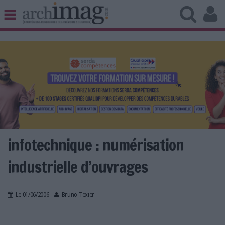
BIBLIOTHÈQUE ÉDITION
ARCHIVES PATRIMOINE
VEILLE DOCUMENTATION
DÉMAT CLOUD
UNIVERS DATA
TRAVAIL COLLABORATIF
VIE NUMÉRIQUE
NUMÉRIQUE RESPONSABLE
infotechnique : numérisation
industrielle d’ouvrages
LES DOSSIERS
Le 01/06/2006
Bruno Texier
LES NEWSLETTERS
LE MAGAZINE