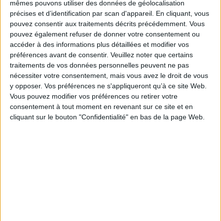
numérisation d'ouvrages ne dépassant pas le format 27 x 35 cm. Il présente
mêmes pouvons utiliser des données de géolocalisation
en revanche l'avantage d'être aisément transportable.
précises et d’identification par scan d'appareil. En cliquant, vous
La numérisation de plusieurs millions d'ouvrages destinés à la Bibliothèque
pouvez consentir aux traitements décrits précédemment. Vous
Numérique Européenne sera lancée après la décision que le Comité de
pouvez également refuser de donner votre consentement ou
pilotage de la BNE rendra au mois d'octobre prochain. La Walck, candidate
accéder à des informations plus détaillées et modifier vos
parmi d'autres à cette tâche colossale, l'attend paisiblement.
préférences avant de consentir.
Veuillez noter que certains
traitements de vos données personnelles peuvent ne pas
nécessiter votre consentement, mais vous avez le droit de vous
y opposer. Vos préférences ne s'appliqueront qu’à ce site Web.
0 Commentaire
Vous pouvez modifier vos préférences ou retirer votre
Bruno Texier
consentement à tout moment en revenant sur ce site et en
cliquant sur le bouton "Confidentialité" en bas de la page Web.
Les derniers articles Archimag
Des archives inédites de Led
Zeppelin refont surface