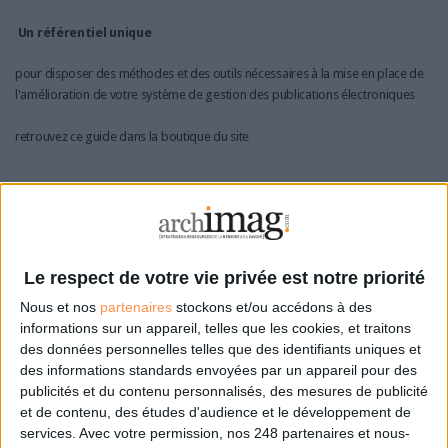
Un référentiel unique
pour disposer des méthodes et des outils nécessaires à la mise en place de
l'amélioration de votre système de gestion des publications électroniques
retrouvez ce guide dans la boutique du site
Kirtas
Infotechnique possède également un scanner conçu par la firme nord-
Le respect de votre vie privée est notre priorité
américaine Kirtas (photo 5). De dimension plus réduite, le BookScan 2400
affiche une cadence de numérisation pouvant atteindre 2 400 pages par
Nous et nos
partenaires
stockons et/ou accédons à des
heure et utilise également un système d'aspiration. Le livre est placé dans un
informations sur un appareil, telles que les cookies, et traitons
berceau et les pages sont décollées les unes des autres grâce à une petite
des données personnelles telles que des identifiants uniques et
soufflerie située en face de la tranche de la largeur du document. Elles sont
des informations standards envoyées par un appareil pour des
ensuite aspirées et tournées par un bras avant que deux caméras en
publicités et du contenu personnalisés, des mesures de publicité
surplomb ne photographient le contenu. En raison de sa taille réduite, le
et de contenu, des études d'audience et le développement de
BookScan 2 400 ne peut accueillir tous les formats de livre et est réservé à la
services.
Avec votre permission, nos 248 partenaires et nous-