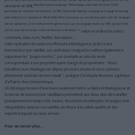
eXtended markup language. Métalangage extensible dérivé de SGML
structurer en XML
permettant de structurer des données. Le XML (Extensible Markup Language ou langage de balisage
extensible) est un standard du World Wide Web Consortium qui sert de base pour créer des langages
balisés spécialisés. Il est suffisamment général pour que les langages basés sur XML puissent être
utilisés pour décrire toutes sortes de données et de textes.">i
selon un ordre très précis :
commune, date, nom, feuillet, description…
Cette opération de saisie est effectuée à Madagascar grâce à une
transmission par satellite. Les opérateurs malgaches veillent également à
supprimer les " pages mortes ", par exemple un acte de vente
correspondant à une propriété ayant changé de propriétaire. " Nous
travaillons avec Madagascar depuis plusieurs années et nous sommes
pleinement satisfaits de leur travail ", souligne Christophe Rouesné, ingénieur
d'affaires chez Infotechnique.
Un décalage horaire d'une heure seulement entre La Walck et Madagascar et
la vitesse de transmission satellitaire permettent aux deux sites de travailler
pratiquement en temps réel. Saisies, structurées et nettoyées, les pages sont
réexpédiées, toujours via satellite, en Alsace à la cellule qualité où des
experts traquent les rares erreurs.
Pour en savoir plus...