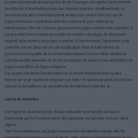
le cycle se poursuit ainsi jusqu'à la fin de l'ouvrage. Un capteur laser permet
de détecter d'éventuelles pages qui seraient aspirées simultanément. Le
processus est alors immédiatement arrêté tout comme dans les cas de
pages froissées. L'opérateur doit alors intervenir pour relancer la
numérisation. Afin de s'assurer que toutes les pages ont bien été scannées, il
est procédé à une comparaison entre le nombre de pages du document
i
original
et le nombre de pages scannées. A tout moment, l'opérateur peut
contrôler sur ses deux écrans de visualisation l'état d'avancement du
processus et la qualité de la numérisation (photo 3).Une cellule dédiée au
contrôle qualité intervient en fin de procédure sur la base d'un échantillon de
pages contrôlées de façon aléatoire.
Ces quatre machines fonctionnent sur un mode industriel vingt-quatre
heures sur vingt-quatre et cinq jours sur sept. Un opérateur peut à lui seul en
assurer la surveillance sur une période de huit heures (photo 4).
saisie de données
Les registres du Livre foncier d'Alsace Moselle sont remplis de façon
manuscrite par les fonctionnaires des quarante-six bureaux fonciers de la
région.
Une fois numérisées, ces pages manuscrites doivent être saisies afin de
permettre la recherche en mode texte. Cette saisie permet également de les