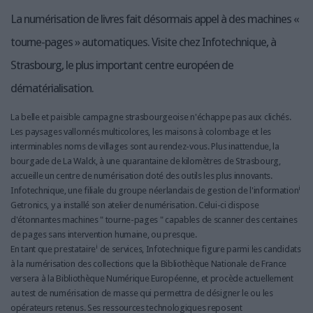
LES GUIDES PRATIQUES
La numérisation de livres fait désormais appel à des machines «
LES BASES DE DONNÉES
tourne-pages » automatiques. Visite chez Infotechnique, à
L'ESPACE EMPLOI
Strasbourg, le plus important centre européen de
L'AGENDA
L'ANNUAIRE DES ACTEURS
dématérialisation.
LES LIVRES BLANCS
La belle et paisible campagne strasbourgeoise n'échappe pas aux clichés.
LES SUPPLÉMENTS
Les paysages vallonnés multicolores, les maisons à colombage et les
interminables noms de villages sont au rendez-vous. Plus inattendue, la
NOS OFFRES D'ABONNEMENTS
bourgade de La Walck, à une quarantaine de kilomètres de Strasbourg,
accueille un centre de numérisation doté des outils les plus innovants.
i
Infotechnique, une filiale du groupe néerlandais de gestion de l'information
Getronics, y a installé son atelier de numérisation. Celui-ci dispose
d'étonnantes machines " tourne-pages " capables de scanner des centaines
de pages sans intervention humaine, ou presque.
i
En tant que prestataire
de services, Infotechnique figure parmi les candidats
à la numérisation des collections que la Bibliothèque Nationale de France
versera à la Bibliothèque Numérique Européenne, et procède actuellement
au test de numérisation de masse qui permettra de désigner le ou les
opérateurs retenus. Ses ressources technologiques reposent