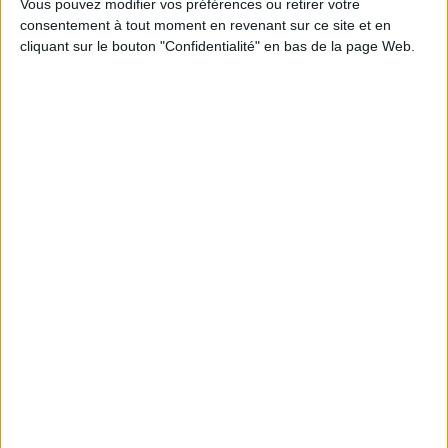
Des archives inédites de
Vous pouvez modifier vos préférences ou retirer votre
Led Zeppelin refont
consentement à tout moment en revenant sur ce site et en
surface
cliquant sur le bouton "Confidentialité" en bas de la page Web.
Live
La bibliothèque de Lille confie son
récolement et son catalogage à
AureXus
Classement
Le Bénin bascule dans la
dématérialisation tous
azimuts
Numérisation
Le plus beau but de tous les temps,