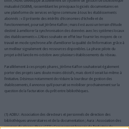
Enfin, l’Abes développe actuellement un Système de gestion de bibliothèque
mutualisé (SGBM), rassemblant les principaux logiciels documentaires en
une plateforme de services en ligne commune à tous les établissements
abonnés : « Il présente des intérêts d’économies d’échelle et de
fonctionnement, poursuit Jérôme Kalfon ; mais il est aussi un terrain d’étude
destiné à améliorer la synchronisation des données avec les systèmes locaux
des établissements ». L’Abes souhaite en effet leur fournir les moyens de ce
travail en mode synchrone afin d’améliorer la qualité de l’information grâce à
un meilleur signalement des ressources disponibles. La phase pilote du
projet a été lancée mi-octobre avec plusieurs établissements du réseau.
Parallèlement à ces projets phares, Jérôme Kalfon souhaiterait également
porter des projets sans doute moins décisifs, mais dont il serait lui-même à
l’initiative. Désireux notamment de réduire la lourdeur de gestion des
établissements, il annonce qu’il pourrait se mobiliser prochainement sur la
question de la facturation du prêt entre bibliothèques.
(1) ADBU : Association des directeurs et personnels de direction des
bibliothèques universitaires et de la documentation ; Aura : Association des
usagers du réseau Abes ; GFII : Groupement français de l’industrie de