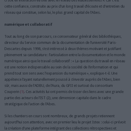
ci soit en interaction étroite avec le réseau des établissements ». Car c’est
cette confiance, construite au prix d’un long travail d’écoute et d’entretien du
réseau qui constitue, selon lui, le plus grand capital de l’Abes.
numérique et collaboratif
Tout au long de son parcours, ce conservateur général des bibliothèques,
directeur du Service commun de la documentation de l’université Paris-
Descartes depuis 1998, s’est intéressé à deux thèmes motivant et justifiant
pleinement sa candidature : l’articulation entre la documentation et le monde
numérique ainsi que le travail collaboratif : « La question du travail en réseau
est une notion indispensable au sein de la société de l’information et qui
prend tout son sens avec l’expansion du numérique », explique-t-il. Une
appétence l’ayant naturellement poussé à s’investir auprès de l’Abes, bien
sûr, mais aussi de l’ADBU, de l’Aura, du GFII et surtout du consortium
Couperin
(1)
. Ces activités lui ont permis de tisser des liens avec une grande
partie des acteurs de l’IST (2), une dimension capitale dans le cadre
stratégique de l’action de l’Abes.
Si les chantiers en cours sont nombreux, de grands projets retiennent
aujourd’hui son attention, avec en premier lieu le projet Istex : celui-ci prévoit
la création d’une plateforme intégrant des collections rétrospectives et