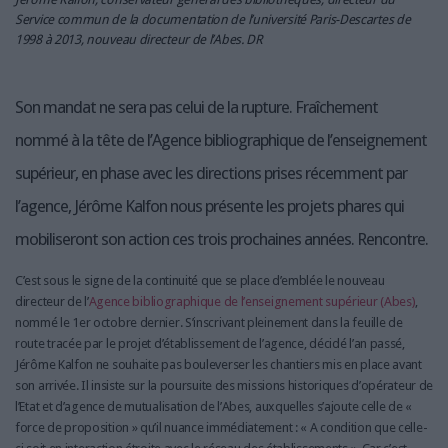
LES GUIDES PRATIQUES
Service commun de la documentation de l’université Paris-Descartes de
LES BASES DE DONNÉES
1998 à 2013, nouveau directeur de l’Abes. DR
L'ESPACE EMPLOI
L'AGENDA
Son mandat ne sera pas celui de la rupture. Fraîchement
L'ANNUAIRE DES ACTEURS
nommé à la tête de l’Agence bibliographique de l’enseignement
LES LIVRES BLANCS
supérieur, en phase avec les directions prises récemment par
LES SUPPLÉMENTS
l’agence, Jérôme Kalfon nous présente les projets phares qui
NOS OFFRES D'ABONNEMENTS
mobiliseront son action ces trois prochaines années. Rencontre.
C’est sous le signe de la continuité que se place d’emblée le nouveau
directeur de l’
Agence bibliographique de l’enseignement supérieur (Abes)
,
nommé le 1er octobre dernier. S’inscrivant pleinement dans la feuille de
route tracée par le projet d’établissement de l’agence, décidé l’an passé,
Jérôme Kalfon ne souhaite pas bouleverser les chantiers mis en place avant
son arrivée. Il insiste sur la poursuite des missions historiques d’opérateur de
l’Etat et d’agence de mutualisation de l’Abes, auxquelles s’ajoute celle de «
force de proposition » qu’il nuance immédiatement : « A condition que celle-