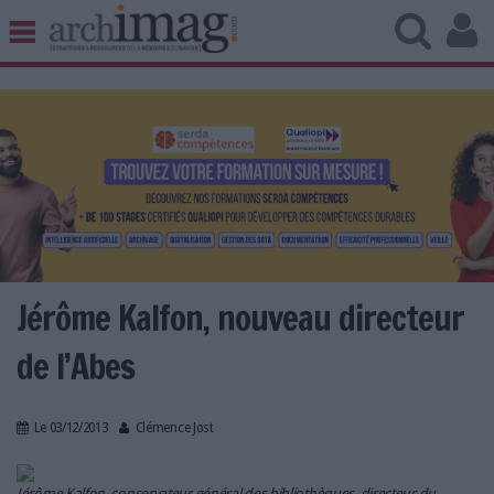
BIBLIOTHÈQUE ÉDITION
ARCHIVES PATRIMOINE
VEILLE DOCUMENTATION
DÉMAT CLOUD
UNIVERS DATA
TRAVAIL COLLABORATIF
VIE NUMÉRIQUE
NUMÉRIQUE RESPONSABLE
Jérôme Kalfon, nouveau directeur
de l’Abes
LES DOSSIERS
Le 03/12/2013
Clémence Jost
LES NEWSLETTERS
LE MAGAZINE
Jérôme Kalfon, conservateur général des bibliothèques, directeur du