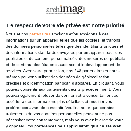
l’information.
(2) IST : information scientifique et technique.
Le respect de votre vie privée est notre priorité
Nous et nos
partenaires
stockons et/ou accédons à des
0 Commentaire
informations sur un appareil, telles que les cookies, et traitons
Clémence Jost
des données personnelles telles que des identifiants uniques et
des informations standards envoyées par un appareil pour des
publicités et du contenu personnalisés, des mesures de publicité
et de contenu, des études d'audience et le développement de
services.
Avec votre permission, nos 248 partenaires et nous-
mêmes pouvons utiliser des données de géolocalisation
Les derniers articles Archimag
précises et d’identification par scan d'appareil. En cliquant, vous
pouvez consentir aux traitements décrits précédemment. Vous
pouvez également refuser de donner votre consentement ou
La maturité numérique des
accéder à des informations plus détaillées et modifier vos
entreprises françaises laisse à
préférences avant de consentir.
Veuillez noter que certains
désirer
traitements de vos données personnelles peuvent ne pas
nécessiter votre consentement, mais vous avez le droit de vous
Numérique
y opposer. Vos préférences ne s'appliqueront qu’à ce site Web.