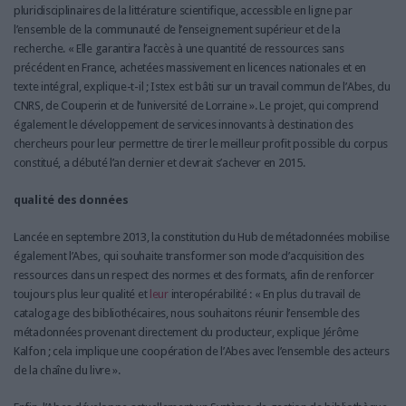
pluridisciplinaires de la littérature scientifique, accessible en ligne par
l’ensemble de la communauté de l’enseignement supérieur et de la
recherche. « Elle garantira l’accès à une quantité de ressources sans
précédent en France, achetées massivement en licences nationales et en
texte intégral, explique-t-il ; Istex est bâti sur un travail commun de l’Abes, du
CNRS, de Couperin et de l’université de Lorraine ». Le projet, qui comprend
également le développement de services innovants à destination des
chercheurs pour leur permettre de tirer le meilleur profit possible du corpus
constitué, a débuté l’an dernier et devrait s’achever en 2015.
qualité des données
Lancée en septembre 2013, la constitution du Hub de métadonnées mobilise
également l’Abes, qui souhaite transformer son mode d’acquisition des
ressources dans un respect des normes et des formats, afin de renforcer
toujours plus leur qualité et
leur
interopérabilité : « En plus du travail de
catalogage des bibliothécaires, nous souhaitons réunir l’ensemble des
métadonnées provenant directement du producteur, explique Jérôme
Kalfon ; cela implique une coopération de l’Abes avec l’ensemble des acteurs
de la chaîne du livre ».