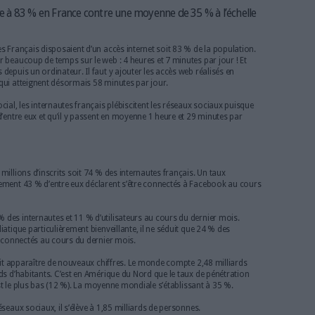
sent d'un accès internet Archimag
’Internet s’élève à 83 % en France contre une moyenne de 
 de 54 millions des Français disposaient d’un accès internet soit 83 
s conduit à passer beaucoup de temps sur le web : 4 heures et 7 minut
exions effectuées depuis un ordinateur. Il faut y ajouter les accès we
te, smartphone…) qui atteignent désormais 58 minutes par jour.
’agence We are social, les internautes français plébiscitent les résea
s à au moins l’un d’entre eux et qu’il y passent en moyenne 1 heure et