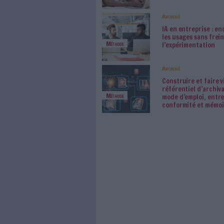
Les derniers articles A
Konic
fonds
Acquisition
d’Ope
Des a
Zeppe
Live
Le Bé
démat
Numérisation
azimu