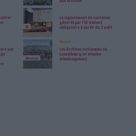
rchimag
a Minolta reprend les
La maturité
 de commerce
entreprises 
Numérique
nBee et de Doxense
à désirer
rchives inédites de Led
La bibliothè
lin refont surface
confie son 
Classement
catalogage 
nin bascule dans la
Le plus beau
érialisation tous
temps, signé
Gooooal !
ts
reconstitué 