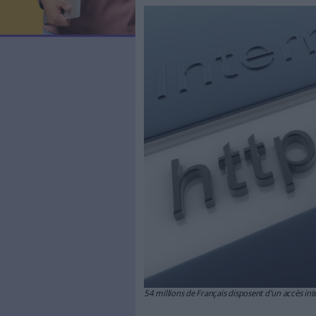
LES NEWSLETTERS
par jour sur 
LE MAGAZINE
LES GUIDES PRATIQUES
LES BASES DE DONNÉES
Le 03/02/2014
Bruno Texi
L'ESPACE EMPLOI
L'AGENDA
L'ANNUAIRE DES ACTEURS
LES LIVRES BLANCS
LES SUPPLÉMENTS
NOS OFFRES D'ABONNEMENTS