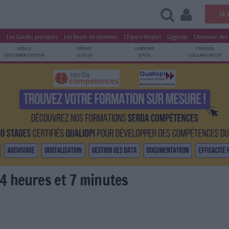
tters
Le Magazine
Les Guides pratiques
Les Bases de données
L'Esp
ARCHIVES
VEILLE
DÉMAT
ATRIMOINE
DOCUMENTATION
CLOUD
passent 4 heures et 7 minutes