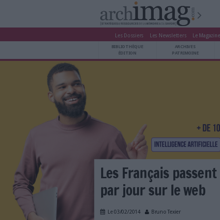
Les Dossiers
Les Newsle
BIBLIOTHÈQUE ÉDITION
BIBLIOTHÈQUE
ARCHIVES PATRIMOINE
ÉDITION
P
VEILLE DOCUMENTATION
DÉMAT CLOUD
UNIVERS DATA
TRAVAIL COLLABORATIF
VIE NUMÉRIQUE
NUMÉRIQUE RESPONSABLE
LES DOSSIERS
Les Français 