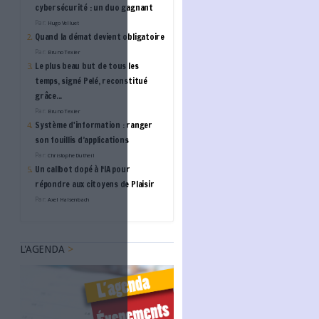
s
L'ANNUAIRE DES ACTE
ent de contenus
l'IA devient
à partir du 2 août
s nationales du
en mission
ent
SIGMA
Cloud européens & "de
confiance/souverains"
BUZZ