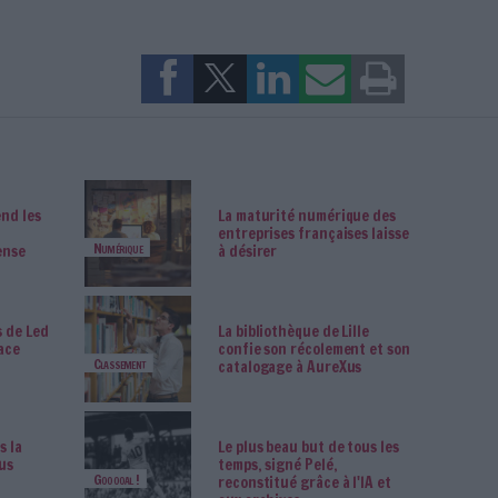
 en tête avec 28 millions d’inscrits soit 74 % des internautes frança
 pondérer car seulement 43 % d’entre eux déclarent s’être connectés
sition avec 35 % des internautes et 11 % d’utilisateurs au cours du
ne exposition médiatique particulièrement bienveillante, il ne séduit 
 déclarent s’y être connectés au cours du dernier mois.
 de We are social fait apparaître de nouveaux chiffres. Le monde compt
ion de 7,1 milliards d’habitants. C’est en Amérique du Nord que le ta
 Asie du Sud qu’il est le plus bas (12 %). La moyenne mondiale s’établi
 « actifs » des réseaux sociaux, il s’élève à 1,85 milliards de person
entaire