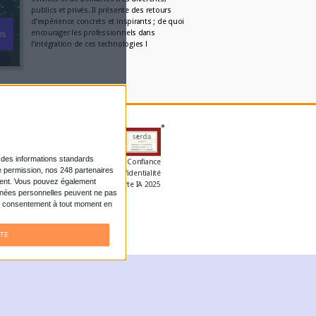
Par:
Axel Halsenbach
L'AGENDA