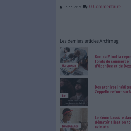
jour.
Inscrits vs utilisateurs actifs
Sans surprise, Facebook arrive
extrêmement élevé qu’il faut
du dernier mois.
Google+ arrive en deuxième po
Quant à Twitter, qui jouit d’u
internautes. 10 % d’entre eux
A l’échelle mondiale, l’étude
d’internautes sur une populat
est le plus élevé (81 %) et en
Quant au nombre d’utilisateurs
0 Comm
Bruno Texier