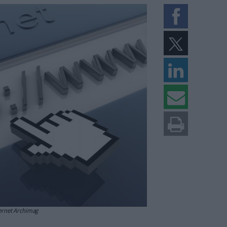
le web
er